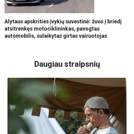
Alytaus apskrities įvykių suvestinė: žuvo į briedį
atsitrenkęs motociklininkas, pavogtas
automobilis, sulaikytas girtas vairuotojas
VISI POPULIARIAUSI
Daugiau straipsnių