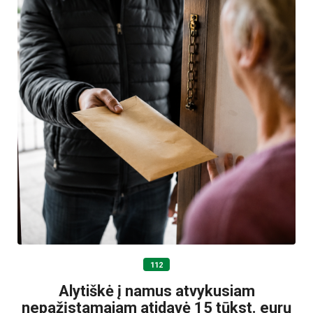
112
Alytiškė į namus atvykusiam
nepažįstamajam atidavė 15 tūkst. eurų