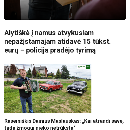
Alytiškė į namus atvykusiam
nepažįstamajam atidavė 15 tūkst.
eurų – policija pradėjo tyrimą
Raseiniškis Dainius Maslauskas: „Kai atrandi save,
tada žmogui nieko netrūksta“