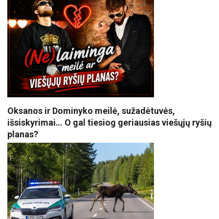
Oksanos ir Dominyko meilė, sužadėtuvės,
išsiskyrimai… O gal tiesiog geriausias viešųjų ryšių
planas?