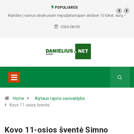
POPULIARŪS
Alytiškė į namus atvykusiam nepažįstamajam atidavė 15 tūkst. eurų –
policija pradėjo tyrimą
2026-08-09
Home
Alytaus rajono savivaldybė
Kovo 11-osios šventė…
Kovo 11-osios šventė Simno