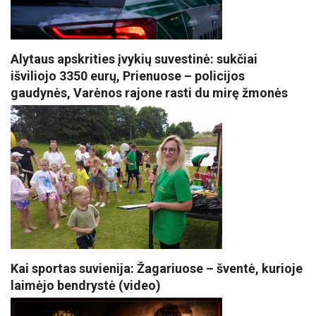
Alytaus apskrities įvykių suvestinė: sukčiai
išviliojo 3350 eurų, Prienuose – policijos
gaudynės, Varėnos rajone rasti du mirę žmonės
Kai sportas suvienija: Žagariuose – šventė, kurioje
laimėjo bendrystė (video)