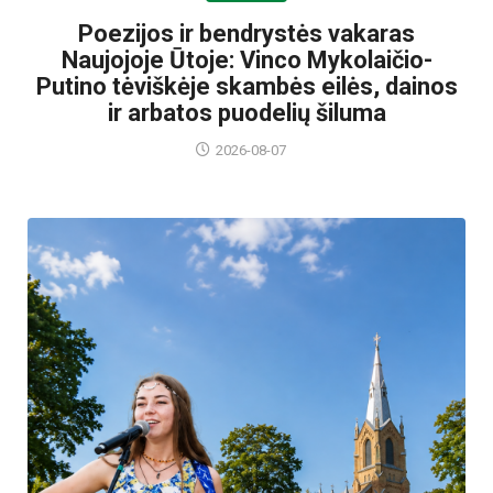
Poezijos ir bendrystės vakaras
Naujojoje Ūtoje: Vinco Mykolaičio-
Putino tėviškėje skambės eilės, dainos
ir arbatos puodelių šiluma
2026-08-07