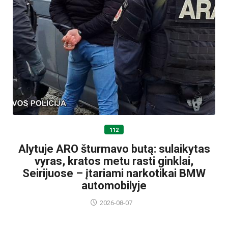
112
Alytuje ARO šturmavo butą: sulaikytas
vyras, kratos metu rasti ginklai,
Seirijuose – įtariami narkotikai BMW
automobilyje
2026-08-07