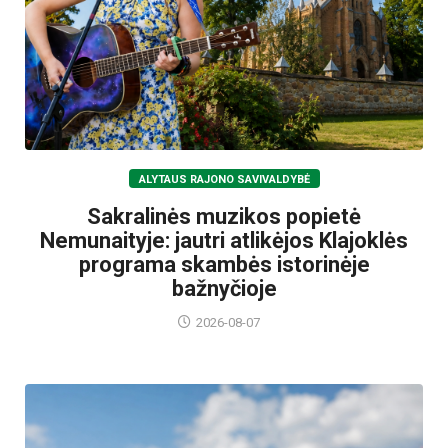
ALYTAUS RAJONO SAVIVALDYBĖ
Sakralinės muzikos popietė
Nemunaityje: jautri atlikėjos Klajoklės
programa skambės istorinėje
bažnyčioje
2026-08-07