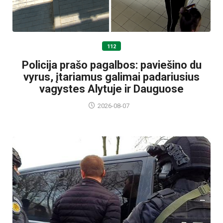
112
Policija prašo pagalbos: paviešino du
vyrus, įtariamus galimai padariusius
vagystes Alytuje ir Dauguose
2026-08-07