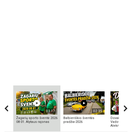
03:17
02:35
Žagarių sporto šventė 2026
Balbieriškio šventės
Dovainonių ka
08 01. Alytaus rajonas
pradžia-2026
Vadovas Vyta
Aleknavičius