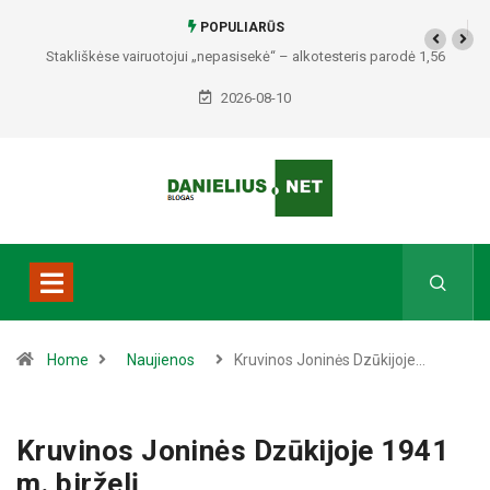
POPULIARŪS
Po audros Puvočiuose – pjūklų ir generatorių dūzgimas: „Čia gera
gyventi“ (video)
2026-08-10
Home
Naujienos
Kruvinos Joninės Dzūkijoje…
Kruvinos Joninės Dzūkijoje 1941
m. birželį