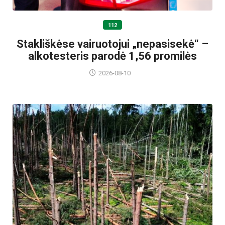
112
Stakliškėse vairuotojui „nepasisekė“ –
alkotesteris parodė 1,56 promilės
2026-08-10