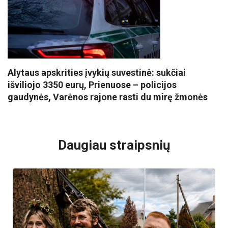
Alytaus apskrities įvykių suvestinė: sukčiai
išviliojo 3350 eurų, Prienuose – policijos
gaudynės, Varėnos rajone rasti du mirę žmonės
VISI POPULIARIAUSI
Daugiau straipsnių