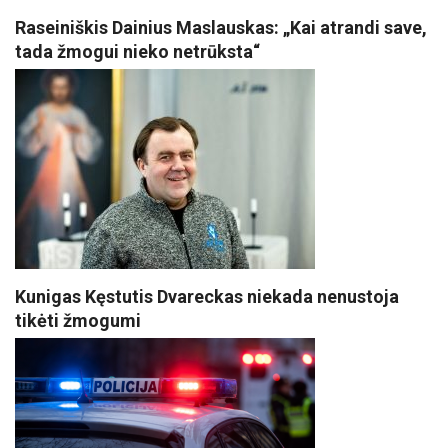
Raseiniškis Dainius Maslauskas: „Kai atrandi save,
tada žmogui nieko netrūksta“
Kunigas Kęstutis Dvareckas niekada nenustoja
tikėti žmogumi