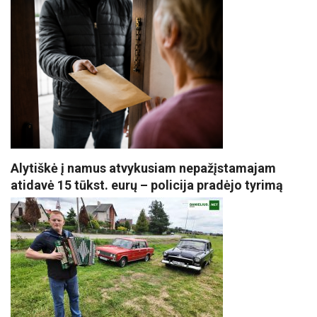
Alytiškė į namus atvykusiam nepažįstamajam
atidavė 15 tūkst. eurų – policija pradėjo tyrimą