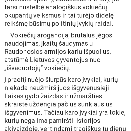
tarsi nustelbė analogiškus vokiečių
okupantų veiksmus ir tai turėjo didelę
reikšmę būsimų politinių įvykių raidai.
Vokiečių arogancija, brutalus jėgos
naudojimas, įkaitų šaudymas u
Raudonosios armijos karių išpuolius,
atstūmė Lietuvos gyventojus nuo
„išvaduotojų“ vokiečių.
Į praeitį nuėjo šiurpūs karo įvykiai, kurių
niekada neužmirš juos išgyvenusieji.
Laikas gydo žaizdas ir užmaršties
skraiste uždengia pačius sunkiausius
išgyvenimus. Tačiau karo įvykiai yra tokie,
kurių negalima pamiršti. Istorijos
akivaizdoje, vertindami tragiškus tų dienų