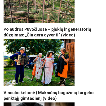
Po audros Puvočiuose – pjūklų ir generatorių
dūzgimas: „Čia gera gyventi“ (video)
Vinculio kelionė į Makniūnų bagažinių turgelio
penktąjį gimtadienį (video)