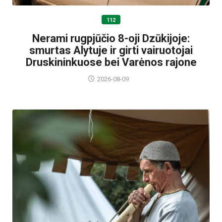
112
Nerami rugpjūčio 8-oji Dzūkijoje:
smurtas Alytuje ir girti vairuotojai
Druskininkuose bei Varėnos rajone
2026-08-09