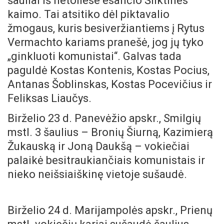
šauliai iš netoliese esančio Šliktinės
kaimo. Tai atsitiko dėl piktavalio
žmogaus, kuris besiveržiantiems į Rytus
Vermachto kariams pranešė, jog jų tyko
„ginkluoti komunistai“. Galvas tada
paguldė Kostas Kontenis, Kostas Pocius,
Antanas Šoblinskas, Kostas Pocevičius ir
Feliksas Liaučys.
Birželio 23 d. Panevėžio apskr., Smilgių
mstl. 3 šaulius – Bronių Šiurną, Kazimierą
Žukauską ir Joną Daukšą – vokiečiai
palaikė besitraukiančiais komunistais ir
nieko neišsiaiškinę vietoje sušaudė.
Birželio 24 d. Marijampolės apskr., Prienų