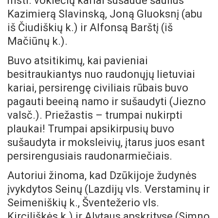
mstl. vokiečių kariai sušaudė šaulius
Kazimierą Slavinską, Joną Gluoksnį (abu
iš Čiudiškių k.) ir Alfonsą Barštį (iš
Mačiūnų k.).
Buvo atsitikimų, kai pavieniai
besitraukiantys nuo raudonųjų lietuviai
kariai, persirengę civiliais rūbais buvo
pagauti beeiną namo ir sušaudyti (Jiezno
valsč.). Priežastis – trumpai nukirpti
plaukai! Trumpai apsikirpusių buvo
sušaudyta ir moksleivių, įtarus juos esant
persirengusiais raudonarmiečiais.
Autoriui žinoma, kad Dzūkijoje žudynės
įvykdytos Seinų (Lazdijų vls. Verstaminų ir
Seimeniškių k., Šventežerio vls.
Kirciliškės k.) ir Alytaus apskrityse (Simno