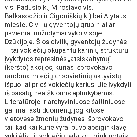
vls. Padusio k., Miroslavo vls.
Balkasodžio ir Cigoniškių k.) bei Alytaus
mieste. Civilių gyventojų grupiniai ar
pavieniai nužudymai vyko visoje
Dzūkijoje. Šios civilių gyventojų žudynės
– tai vokiečių okupantų karinių struktūrų
įvykdytos represinės „atsiskaitymų“
(keršto) akcijos, kurias išprovokavo
raudonarmiečių ar sovietinių aktyvistų
išpuoliai prieš vokiečių karius. Jie įvykdyti
iš pasalų, neaiškiomis aplinkybėmis.
Literatūroje ir archyviniuose šaltiniuose
galima rasti duomenų, jog kitose
vietovėse žmonių žudynes išprovokavo
tai, kad kai kurie vyrai buvo apsiginklavę
sukilėliai ir vokiečių palaikyti ginkluotais