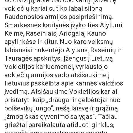
40 divizijų, apie 700 000 karių. Įsiveržę
vokiečių kariai sutiko labai silpną
Raudonosios armijos pasipriešinimą.
Smarkesnės kautynės įvyko ties Alytumi,
Kelme, Raseiniais, Ariogala, Kauno
apylinkėse ir kitur. Nuo karo veiksmų
labiausiai nukentėjo Alytaus, Raseinių ir
Tauragės apskritys. Įžengus į Lietuvą
Vokietijos kariuomenei, vyriausiojo
vokiečių armijos vado atsišaukime į
lietuvius paskelbta apie karinės valdžios
įvedimą. Atsišaukime Vokietijos kariai
pristatyti kaip „draugai ir gelbėtojai nuo
bolševikų jungo“, nešą laisvę ir grąžiną
„žmogiškas gyvenimo sąlygas“. Tačiau
griežtai pareikalauta atiduoti ginklus,