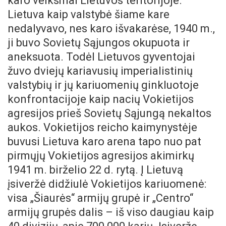
karo veiksmai Lietuvos teritorijoje.
Lietuva kaip valstybė šiame kare
nedalyvavo, nes karo išvakarėse, 1940 m.,
ji buvo Sovietų Sąjungos okupuota ir
aneksuota.
Todėl Lietuvos gyventojai
žuvo dviejų kariavusių imperialistinių
valstybių ir jų kariuomenių ginkluotoje
konfrontacijoje kaip nacių Vokietijos
agresijos prieš Sovietų Sąjungą nekaltos
aukos. Vokietijos reicho kaimynystėje
buvusi Lietuva karo arena tapo nuo pat
pirmųjų Vokietijos agresijos akimirkų
1941 m. birželio 22 d. rytą. Į Lietuvą
įsiveržė didžiulė Vokietijos kariuomenė:
visa „Šiaurės“ armijų grupė ir „Centro“
armijų grupės dalis – iš viso daugiau kaip