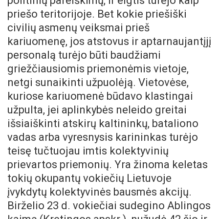
politinių pareiškimų, ir elgtis turėjo kaip
priešo teritorijoje. Bet kokie priešiški
civilių asmenų veiksmai prieš
kariuomenę, jos atstovus ir aptarnaujantįjį
personalą turėjo būti baudžiami
griežčiausiomis priemonėmis vietoje,
netgi sunaikinti užpuolėją. Vietovėse,
kuriose kariuomenė būdavo klastingai
užpulta, jei aplinkybės neleido greitai
išsiaiškinti atskirų kaltininkų, bataliono
vadas arba vyresnysis karininkas turėjo
teisę tučtuojau imtis kolektyvinių
prievartos priemonių. Yra žinoma keletas
tokių okupantų vokiečių Lietuvoje
įvykdytų kolektyvinės bausmės akcijų.
Birželio 23 d. vokiečiai sudegino Ablingos