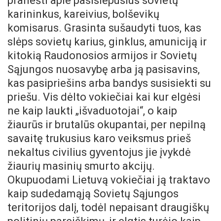
pranešti apie pasislėpusius sovietų
karininkus, kareivius, bolševikų
komisarus. Grasinta sušaudyti tuos, kas
slėps sovietų karius, ginklus, amuniciją ir
kitokią Raudonosios armijos ir Sovietų
Sąjungos nuosavybę arba ją pasisavins,
kas pasipriešins arba bandys susisiekti su
priešu. Vis dėlto vokiečiai kai kur elgėsi
ne kaip laukti „išvaduotojai“, o kaip
žiaurūs ir brutalūs okupantai, per nepilną
savaitę trukusius karo veiksmus prieš
nekaltus civilius gyventojus jie įvykdė
žiaurių masinių smurto akcijų.
Okupuodami Lietuvą vokiečiai ją traktavo
kaip sudedamąją Sovietų Sąjungos
teritorijos dalį, todėl nepaisant draugiškų