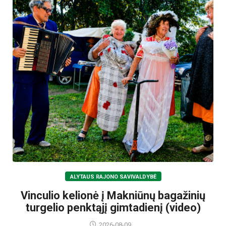
ALYTAUS RAJONO SAVIVALDYBĖ
Vinculio kelionė į Makniūnų bagažinių
turgelio penktąjį gimtadienį (video)
2026-08-09