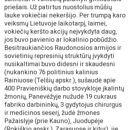
priešais. Už patirtus nuostolius mūšių
lauke vokiečiai nekeršijo. Per trumpą karo
veiksmų Lietuvoje laikotarpį, laimei,
vokiečių keršto akcijų neįvykdyta daug,
jos buvo pavienio ar lokalinio pobūdžio.
Besitraukiančios Raudonosios armijos ir
sovietinių represinių struktūrų įvykdyti
nusikaltimai buvo didesni ir skaudesni
(nukankino 76 politinius kalinius
Rainiuose (Telšių apskr.), sušaudė apie
400 Pravieniškių darbo stovykloje įkalintų
žmonių, Panevėžyje nužudė 19 cukraus
fabriko darbininkų, 3 gydytojus chirurgus
ir medicinos seserį, žudė žmones
Pažaislyje (prie Kauno), Juodupėje
(Rokiškio apskr.), Zarasuose ir kitur), jie