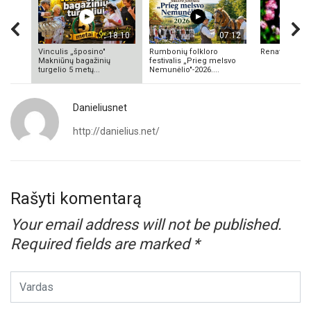
18:10
07:12
Vinculis „šposino"
Rumbonių folkloro
Renata Valuk
Makniūnų bagažinių
festivalis „Prieg melsvo
turgelio 5 metų...
Nemunėlio"-2026....
Danieliusnet
http://danielius.net/
Rašyti komentarą
Your email address will not be published.
Required fields are marked
*