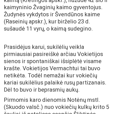
kaimą (Kretingos apskr.), nužudė 42 šio ir
kaimyninio Žvaginių kaimo gyventojus.
Žudynės vykdytos ir Švendūnos kaime
(Raseinių apskr.), kur birželio 23 d.
sušaudė 11 vyrų, o kaimą sudegino.
Prasidėjus karui, sukilėlių veikla
pirmiausiai pasireiškė arčiau Vokietijos
sienos ir spontaniškai išsiplėtė visame
krašte. Vokietijos Vermachtui tai buvo
netikėta. Todėl nemažai kur vokiečių
kariai sukilėlius palaikė rusų partizanais.
Dėl to buvo ir beprasmių aukų.
Pirmomis karo dienomis Notėnų mstl.
(Skuodo valsč.) nuo vokiečių kulkų krito 5