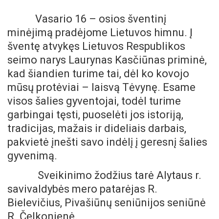
Vasario 16 – osios šventinį
minėjimą pradėjome Lietuvos himnu.
Į
šventę atvykęs Lietuvos Respublikos
seimo narys Laurynas Kasčiūnas priminė,
kad šiandien turime tai, dėl ko kovojo
mūsų protėviai – laisvą Tėvynę. Esame
visos šalies gyventojai, todėl turime
garbingai tęsti, puoselėti jos istoriją,
tradicijas, mažais ir dideliais darbais,
pakvietė įnešti savo indėlį į geresnį šalies
gyvenimą.
Sveikinimo žodžius tarė Alytaus r.
savivaldybės mero patarėjas R.
Bielevičius, Pivašiūnų seniūnijos seniūnė
R. Čelkonienė.