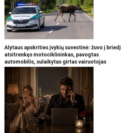
Alytaus apskrities įvykių suvestinė: žuvo į briedį
atsitrenkęs motociklininkas, pavogtas
automobilis, sulaikytas girtas vairuotojas