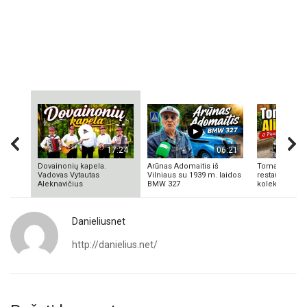
17:24
06:21
Dovainonių kapela.
Arūnas Adomaitis iš
Tomas Aliulis
Vadovas Vytautas
Vilniaus su 1939 m. laidos
restauratorius
Aleknavičius
BMW 327
kolekcionieriu
Danieliusnet
http://danielius.net/