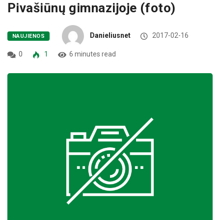
Pivašiūnų gimnazijoje (foto)
Danieliusnet
2017-02-16
NAUJIENOS
0
1
6 minutes read