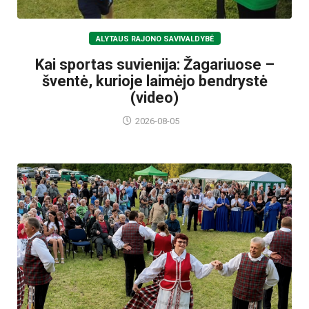
ALYTAUS RAJONO SAVIVALDYBĖ
Kai sportas suvienija: Žagariuose –
šventė, kurioje laimėjo bendrystė
(video)
2026-08-05