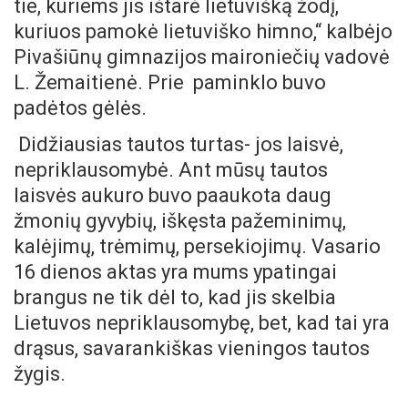
tie, kuriems jis ištarė lietuvišką žodį,
kuriuos pamokė lietuviško himno,“ kalbėjo
Pivašiūnų gimnazijos maironiečių vadovė
L. Žemaitienė. Prie paminklo buvo
padėtos gėlės.
Didžiausias tautos turtas- jos laisvė,
nepriklausomybė. Ant mūsų tautos
laisvės aukuro buvo paaukota daug
žmonių gyvybių, iškęsta pažeminimų,
kalėjimų, trėmimų, persekiojimų. Vasario
16 dienos aktas yra mums ypatingai
brangus ne tik dėl to, kad jis skelbia
Lietuvos nepriklausomybę, bet, kad tai yra
drąsus, savarankiškas vieningos tautos
žygis.