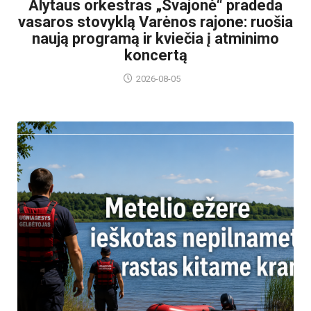
Alytaus orkestras „Svajonė“ pradeda
vasaros stovyklą Varėnos rajone: ruošia
naują programą ir kviečia į atminimo
koncertą
2026-08-05