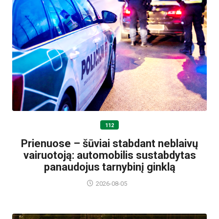
112
Prienuose – šūviai stabdant neblaivų
vairuotoją: automobilis sustabdytas
panaudojus tarnybinį ginklą
2026-08-05