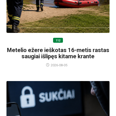
112
Metelio ežere ieškotas 16-metis rastas
saugiai išlipęs kitame krante
2026-08-05