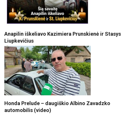
Anapilin iškeliavo Kazimiera Prunskienė ir Stasys
Liupkevičius
Honda Prelude – daugiškio Albino Zavadzko
automobilis (video)
VISI POPULIARIAUSI