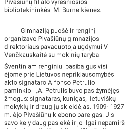
Pivašiūnų filialo vyresniosios
bibliotekininkės M. Burneikienės.
Gimnaziją puošė ir renginį
organizavo Pivašiūnų gimnazijos
direktoriaus pavaduotoja ugdymui V.
Venčkauskaitė su mokinių taryba.
Šventiniam renginiui pasibaigus visi
ėjome prie Lietuvos nepriklausomybės
akto signataro Alfonso Petrulio
paminklo. „A. Petrulis buvo pasižymėjęs
žmogus: signataras, kunigas, lietuviškų
mokyklų ir draugijų skleidėjas. 1909- 1927
m. ėjo Pivašiūnų klebono pareigas. Jis
savo kely daug pasiekė ir jo ilgai nepamirš