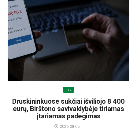
112
Druskininkuose sukčiai išviliojo 8 400
eurų, Birštono savivaldybėje tiriamas
įtariamas padegimas
2026-08-05