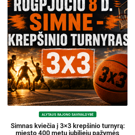
ALYTAUS RAJONO SAVIVALDYBĖ
Simnas kviečia į 3×3 krepšinio turnyrą:
miesto 400 metų jubiliejų pažymės