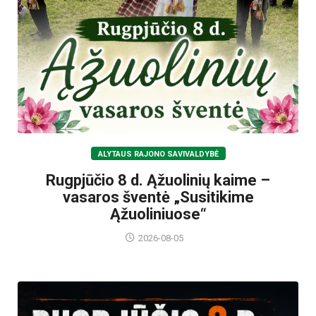
ALYTAUS RAJONO SAVIVALDYBĖ
Rugpjūčio 8 d. Ąžuolinių kaime –
vasaros šventė „Susitikime
Ąžuoliniuose“
2026-08-05