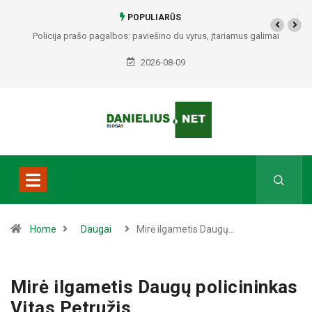
POPULIARŪS
us galimai
Alytuje ARO šturmavo butą: sulaikytas vyras, kratos metu rasti
Seirijuose – įtariami narkotikai BMW automobilyje
2026-08-09
Home
Daugai
Mirė ilgametis Daugų…
Mirė ilgametis Daugų policininkas
Vitas Petružis