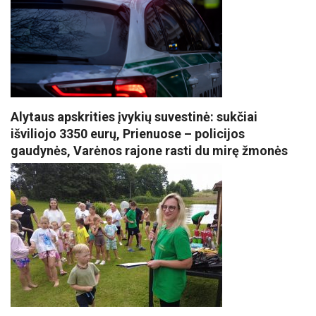
Alytaus apskrities įvykių suvestinė: sukčiai
išviliojo 3350 eurų, Prienuose – policijos
gaudynės, Varėnos rajone rasti du mirę žmonės