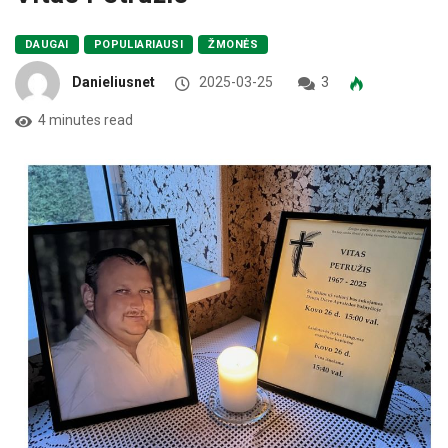
DAUGAI
POPULIARIAUSI
ŽMONĖS
Danieliusnet
2025-03-25
3
4 minutes read