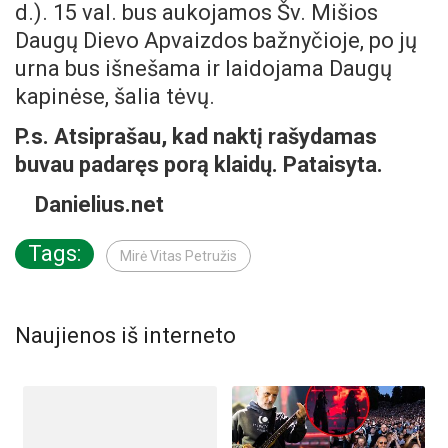
d.). 15 val. bus aukojamos Šv. Mišios
Daugų Dievo Apvaizdos bažnyčioje, po jų
urna bus išnešama ir laidojama Daugų
kapinėse, šalia tėvų.
P.s. Atsiprašau, kad naktį rašydamas
buvau padaręs porą klaidų.
Pataisyta.
Danielius.net
Tags:
Mirė Vitas Petružis
Naujienos iš interneto