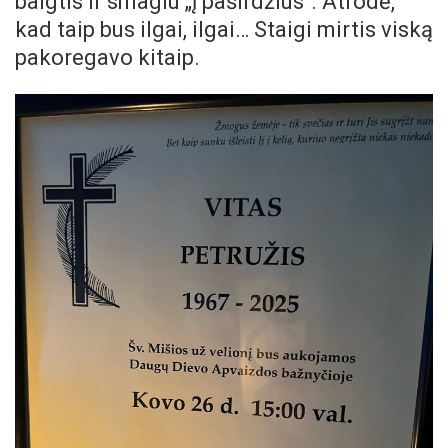
baigtis ir smagiu „į paširdžius“. Atrodė,
kad taip bus ilgai, ilgai… Staigi mirtis viską
pakoregavo kitaip.