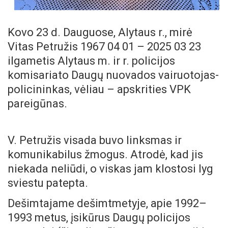
Kovo 23 d. Dauguose, Alytaus r., mirė
Vitas Petružis 1967 04 01 – 2025 03 23
ilgametis Alytaus m. ir r. policijos
komisariato Daugų nuovados vairuotojas-
policininkas, vėliau – apskrities VPK
pareigūnas.
V. Petružis visada buvo linksmas ir
komunikabilus žmogus. Atrodė, kad jis
niekada neliūdi, o viskas jam klostosi lyg
sviestu patepta.
Dešimtajame dešimtmetyje, apie 1992–
1993 metus, įsikūrus Daugų policijos