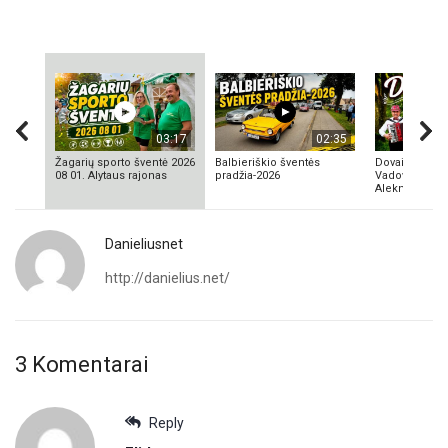
03:17
02:35
Žagarių sporto šventė 2026
Balbieriškio šventės
Dovainonių ka
08 01. Alytaus rajonas
pradžia-2026
Vadovas Vyta
Aleknavičius
Danieliusnet
http://danielius.net/
3 Komentarai
Reply