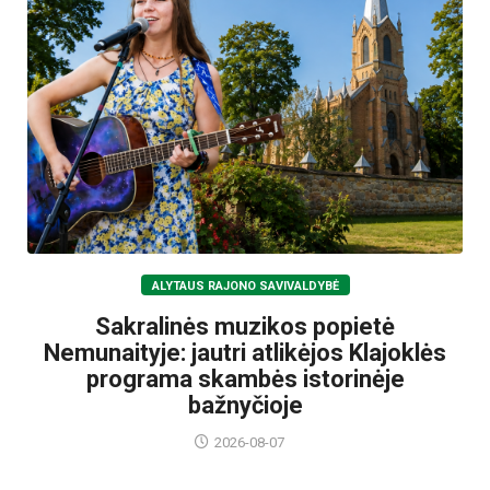
ALYTAUS RAJONO SAVIVALDYBĖ
Sakralinės muzikos popietė
Nemunaityje: jautri atlikėjos Klajoklės
programa skambės istorinėje
bažnyčioje
2026-08-07