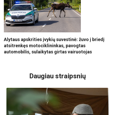
Alytaus apskrities įvykių suvestinė: žuvo į briedį
atsitrenkęs motociklininkas, pavogtas
automobilis, sulaikytas girtas vairuotojas
VISI POPULIARIAUSI
Daugiau straipsnių