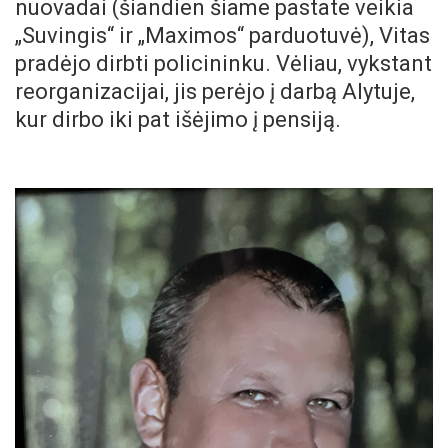
nuovadai (šiandien šiame pastate veikia
„Suvingis“ ir „Maximos“ parduotuvė), Vitas
pradėjo dirbti policininku. Vėliau, vykstant
reorganizacijai, jis perėjo į darbą Alytuje,
kur dirbo iki pat išėjimo į pensiją.