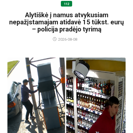
112
Alytiškė į namus atvykusiam
nepažįstamajam atidavė 15 tūkst. eurų
– policija pradėjo tyrimą
2026-08-08