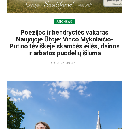
ANONSAS
Poezijos ir bendrystės vakaras
Naujojoje Ūtoje: Vinco Mykolaičio-
Putino tėviškėje skambės eilės, dainos
ir arbatos puodelių šiluma
2026-08-07