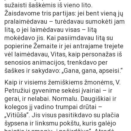
sužaisti šaškėmis iš vieno lito.
Žaisdavome tris partijas: jei bent vieną jų
pralaimėdavau – turėdavau sumokėti jam
litą, o jei laimėdavau visas – litą
mokėdavo jis. Kai pasiimdavau litą su
popierine Žemaite ir jei antrajame trejete
vėl laimėdavau, Vitas, kaip personažas iš
senosios animacijos, trenkdavo per
šaškes ir sakydavo: „Gana, gana, apseisi.“
Kaip ir visiems žemiškiems žmonėms, V.
Petružiui gyvenime sekėsi įvairiai – ir
gerai, ir nelabai. Normalu. Daugiškiai ir
kolegos jį vadino trumpai drūtai –
„Vitiūša“. Jis visus pasitikdavo su plačia
šypsena ir linksmu pokštu, kuris galėjo