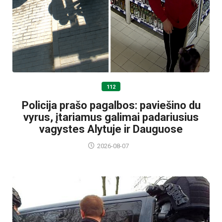
112
Policija prašo pagalbos: paviešino du
vyrus, įtariamus galimai padariusius
vagystes Alytuje ir Dauguose
2026-08-07