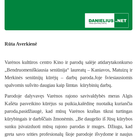
Rūta Averkienė
Varėnos kultūros centro Kino ir parodų salėje atidaryta
konkurso
„Bendruomeniškiausia seniūnija“ laureatų – Kaniavos, Matuizų ir
Merkinės seniūnijų kūrėjų – darbų paroda.Joje šviesiausiomis
spalvomis sušvito daugiau kaip šimtas kūrybinių darbų.
Parodoje dalyvavęs Varėnos rajono savivaldybės meras Algis
Kašėta pasveikino kūrėjus su puikia,kalėdinę nuotaiką kuriančia
paroda,pasidžiaugė, kad mūsų Varėnos kraštas tikrai turtingas
kūrybingais ir darbščiais žmonėmis. „Be daugelio iš Jūsų kūrybos
sunku įsivaizduoti mūsų rajono parodas ir muges. Džiugu, kad
greta savo srities profesionalų šioje parodoje išvydome ir naujus