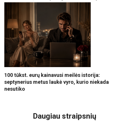
100 tūkst. eurų kainavusi meilės istorija:
septynerius metus laukė vyro, kurio niekada
nesutiko
VISI POPULIARIAUSI
Daugiau straipsnių