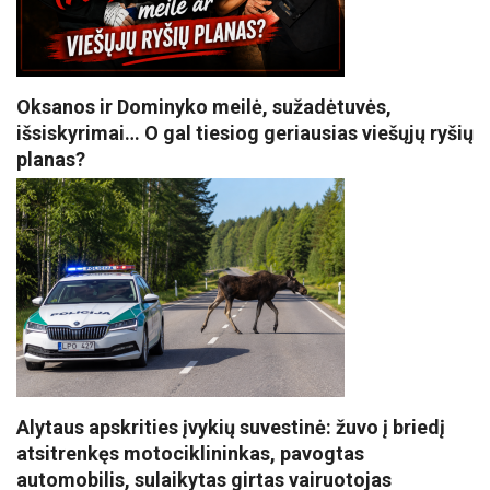
Oksanos ir Dominyko meilė, sužadėtuvės,
išsiskyrimai… O gal tiesiog geriausias viešųjų ryšių
planas?
Alytaus apskrities įvykių suvestinė: žuvo į briedį
atsitrenkęs motociklininkas, pavogtas
automobilis, sulaikytas girtas vairuotojas