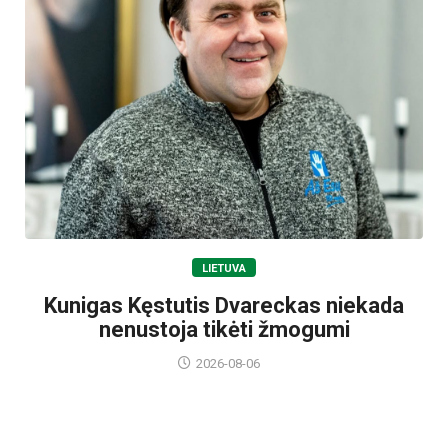
LIETUVA
Kunigas Kęstutis Dvareckas niekada
nenustoja tikėti žmogumi
2026-08-06