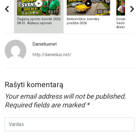
03:17
02:35
Žagarių sporto šventė 2026
Balbieriškio šventės
Dovainonių ka
08 01. Alytaus rajonas
pradžia-2026
Vadovas Vyta
Aleknavičius
Danieliusnet
http://danielius.net/
Rašyti komentarą
Your email address will not be published.
Required fields are marked
*