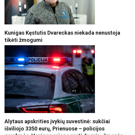
Kunigas Kęstutis Dvareckas niekada nenustoja
tikėti žmogumi
Alytaus apskrities įvykių suvestinė: sukčiai
išviliojo 3350 eurų, Prienuose – policijos