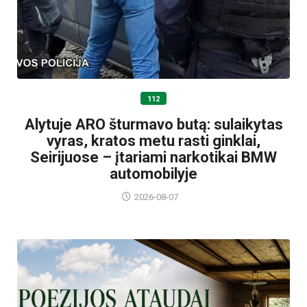
112
Alytuje ARO šturmavo butą: sulaikytas
vyras, kratos metu rasti ginklai,
Seirijuose – įtariami narkotikai BMW
automobilyje
2026-08-07