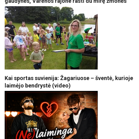
gaudynės, Varėnos rajone rasti du mirę žmonės
Kai sportas suvienija: Žagariuose – šventė, kurioje
laimėjo bendrystė (video)