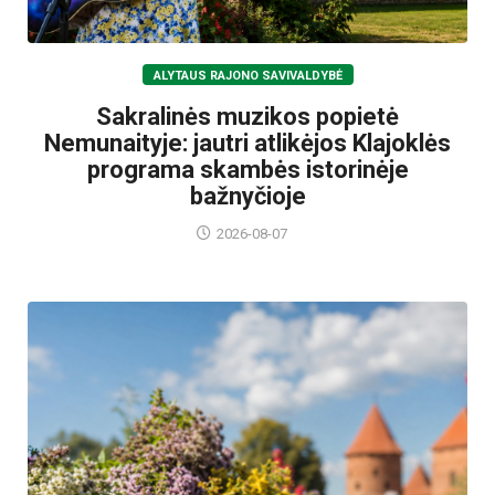
ALYTAUS RAJONO SAVIVALDYBĖ
Sakralinės muzikos popietė
Nemunaityje: jautri atlikėjos Klajoklės
programa skambės istorinėje
bažnyčioje
2026-08-07