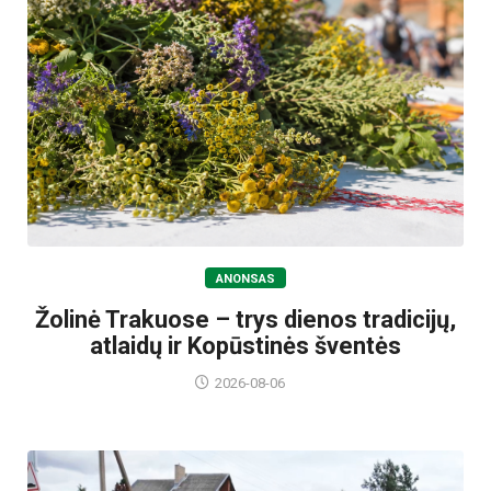
ANONSAS
Žolinė Trakuose – trys dienos tradicijų,
atlaidų ir Kopūstinės šventės
2026-08-06