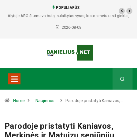
POPULIARŪS
Alytuje ARO šturmavo butą: sulaikytas vyras, kratos metu rasti ginklai,
Seirijuose – įtariami narkotikai BMW automobilyje
2026-08-08
Home
Naujienos
Parodoje pristatyti Kaniavos,…
Parodoje pristatyti Kaniavos,
Merkinės ir Matuizų seniūnijų