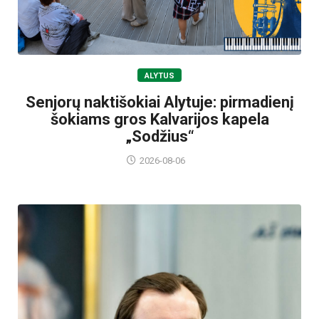
ALYTUS
Senjorų naktišokiai Alytuje: pirmadienį
šokiams gros Kalvarijos kapela
„Sodžius“
2026-08-06