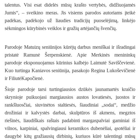
talentus. Visi esat didelės mūsų krašto vertybės, didžiuojamės
Jumis“, – sveikino meras. Jis visiems parodos autoriams įteikė
padėkas, padėkojo už liaudies tradicijų puoselėjimą, linkėjo
sėkmingos kūrybinės veiklos ir gražių artėjančių švenčių.
Parodoje Matuizų seniūnijos kūrėjų darbus meniškai ir išradingai
pristatė Ramunė Šerpenskienė. Apie Merkinės menininkų
parodoje eksponuojamus kūrinius kalbėjo Laimutė Saviščevienė.
Kuo turtinga Kaniavos seniūnija, pasakojo Regina Lukoševičienė
ir FiliutėKapočienė.
Šioje parodoje tarsi turtingiausios dzūkės jaunamartės kraičio
skrynioje puikuojasi margiausios austos lovatiesės, juostos ir
rankšluosčiai, siuvinėtos staltiesės, šiaudiniai „sodai“, medžio
drožiniai ir kalvystės darbai, skulptūros iš akmens, megztos
riešinės, liaudiškais raštais padabinti margaspalviai gaminiai iš
vilnos, karpiniai, spalvingiausi keramikos dubenėliai, ąsotėliai ir
daugybė kitų gražiausių dirbinių, kuriuos kūrė talentingi mūsų