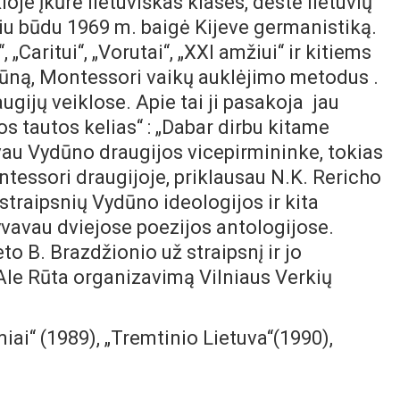
oje įkūrė lietuviškas klases, dėstė lietuvių
niu būdu 1969 m. baigė Kijeve germanistiką.
, „Caritui“, „Vorutai“, „XXI amžiui“ ir kitiems
dūną, Montessori vaikų auklėjimo metodus .
gijų veiklose. Apie tai ji pasakoja jau
s tautos kelias“ : „Dabar dirbu kitame
au Vydūno draugijos vicepirmininke, tokias
tessori draugijoje, priklausau N.K. Rericho
 straipsnių Vydūno ideologijos ir kita
lyvavau dviejose poezijos antologijose.
o B. Brazdžionio už straipsnį ir jo
a Ale Rūta organizavimą Vilniaus Verkių
ai“ (1989), „Tremtinio Lietuva“(1990),