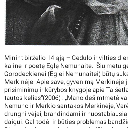
Minint birželio 14-ąją – Gedulo ir vilties di
kalinę ir poetę Eglę Nemunaitę. Šių metų g
Gorodeckienei (Eglei Nemunaitei) būtų suka
Merkinėje. Apie save, gyvenimą Merkinėje ji
prisiminimų ir kūrybos knygoje apie Taišetl
tautos kelias“(2006) : „Mano dešimtmetė vaik
Nemuno ir Merkio santakos Merkinėje, Varėnos
drungni vėjai, brandindami ir nuostabiausią
daigui. Gal todėl ir būties problemas bandži