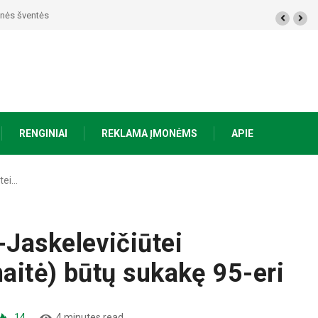
 žmogui nieko netrūksta“
RENGINIAI
REKLAMA ĮMONĖMS
APIE
tei…
Jaskelevičiūtei
aitė) būtų sukakę 95-eri
14
4 minutes read