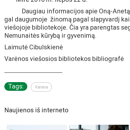
Daugiau informacijos apie Oną-Anetą 
gal daugumoje žinomą pagal slapyvardį kai
viešojoje bibliotekoje. Čia yra parengtas se
Nemunaitės kūrybą ir gyvenimą.
Laimutė Cibulskienė
Varėnos viešosios bibliotekos bibliografė
Tags:
Varėna
Naujienos iš interneto