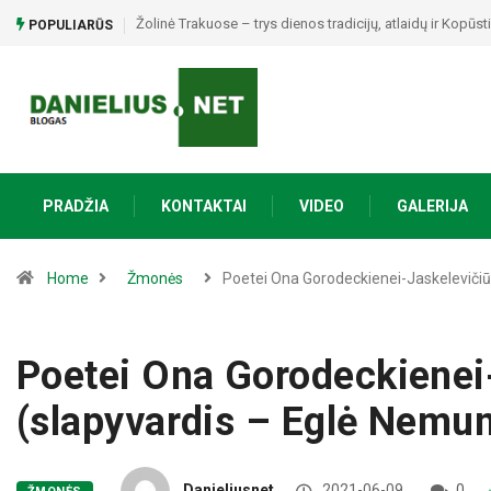
Raseiniškis Dainius Maslauskas: „Kai atrandi save, tada
POPULIARŪS
PRADŽIA
KONTAKTAI
VIDEO
GALERIJA
Home
Žmonės
Poetei Ona Gorodeckienei-Jaskelevičiū
Poetei Ona Gorodeckienei-
(slapyvardis – Eglė Nemun
Danieliusnet
2021-06-09
0