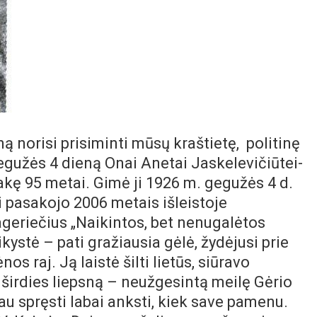
eną norisi prisiminti mūsų kraštietę, politinę
egužės 4 dieną Onai Anetai Jaskelevičiūtei-
kę 95 metai. Gimė ji 1926 m. gegužės 4 d.
 pasakojo 2006 metais išleistoje
ageriečius „Naikintos, bet nenugalėtos
ystė – pati gražiausia gėlė, žydėjusi prie
 raj. Ją laistė šilti lietūs, siūravo
 širdies liepsną – neužgesintą meilę Gėrio
au spręsti labai anksti, kiek save pamenu.