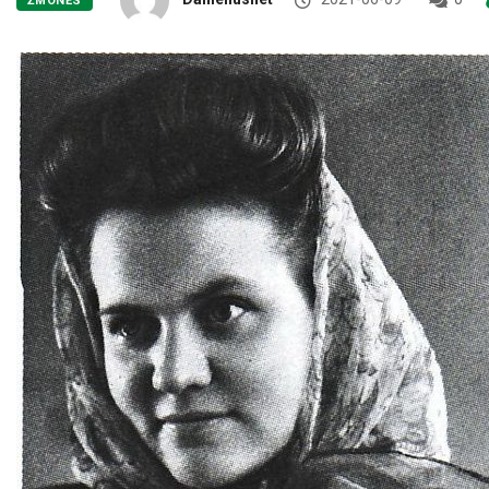
ŽMONĖS