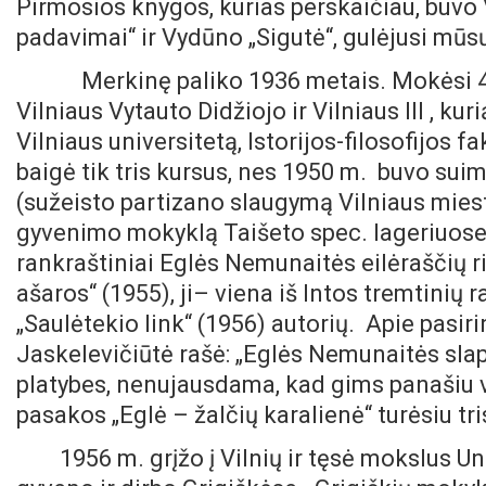
Pirmosios knygos, kurias perskaičiau, buvo
padavimai“ ir Vydūno „Sigutė“, gulėjusi mūsų
Merkinę paliko 1936 metais. Mokėsi 4
Vilniaus Vytauto Didžiojo ir Vilniaus III , ku
Vilniaus universitetą, Istorijos-filosofijos f
baigė tik tris kursus, nes 1950 m. buvo su
(sužeisto partizano slaugymą Vilniaus miest
gyvenimo mokyklą Taišeto spec. lageriuose i
rankraštiniai Eglės Nemunaitės eilėraščių r
ašaros“ (1955), ji– viena iš Intos tremtinių
„Saulėtekio link“ (1956) autorių. Apie pasir
Jaskelevičiūtė rašė: „Eglės Nemunaitės slap
platybes, nenujausdama, kad gims panašiu v
pasakos „Eglė – žalčių karalienė“ turėsiu tri
1956 m. grįžo į Vilnių ir tęsė mokslus Un