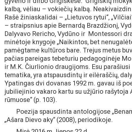
gyveno ir dirbo Grigiškėse. Grigiškių mokykl
kalbą, vėliau – vokiečių kalbą. Neakivaizdi
Rašė žiniaskalidai – „Lietuvos rytui“, „Vilčiai“
– straipsnius apie Bernardą Brazdžionį, Vy
Dalyvavo Rericho, Vydūno ir Montessori drau
minėtoje knygoje „Naikintos, bet nenugalėto
pamėgtame kultūros bare. Trejus metus buv
pačias pareigas tebeturiu pedagoginėje Mon
ir M.K. Čiurlionio draugijoms. Esu parašiusi
tematika, yra atspausdintų ir eilėraščių, da
Ypatingas dvi dovanas 1992 m. gavau iš poet
jubiliejinio vakaro kartu su užjūrio rašytoj
rūmuose“ (p. 103).
Poezija spausdinta antologijose „Benami
„Ašara Dievo aky“ (2008), periodikoje.
Mirė 2016 m. liepos 22 d.