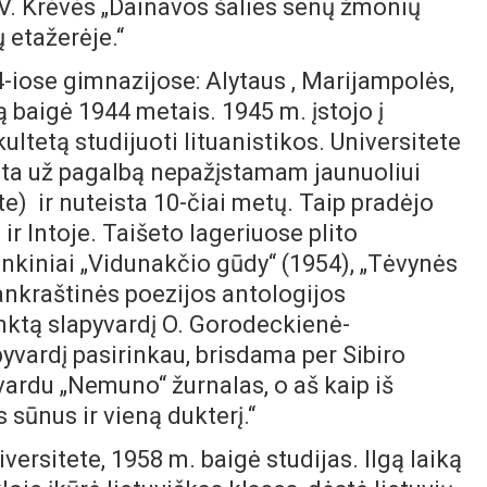
 V. Krėvės „Dainavos šalies senų žmonių
 etažerėje.“
-iose gimnazijose: Alytaus , Marijampolės,
rią baigė 1944 metais. 1945 m. įstojo į
akultetą studijuoti lituanistikos. Universitete
imta už pagalbą nepažįstamam jaunuoliui
e) ir nuteista 10-čiai metų. Taip pradėjo
r Intoje. Taišeto lageriuose plito
inkiniai „Vidunakčio gūdy“ (1954), „Tėvynės
 rankraštinės poezijos antologijos
inktą slapyvardį O. Gorodeckienė-
yvardį pasirinkau, brisdama per Sibiro
ardu „Nemuno“ žurnalas, o aš kaip iš
s sūnus ir vieną dukterį.“
iversitete, 1958 m. baigė studijas. Ilgą laiką