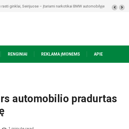
kolaičio-Putino tėviškėje skambės eilės, dainos ir arbatos puodelių šiluma
RENGINIAI
REKLAMA ĮMONĖMS
APIE
ers automobilio pradurtas
ę
1 minute read