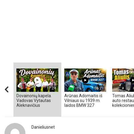
17:24
06:21
Dovainonių kapela.
Arūnas Adomaitis iš
Tomas Aliul
Vadovas Vytautas
Vilniaus su 1939 m.
auto restaur
Aleknavičius
laidos BMW 327
kolekcionieri
Danieliusnet