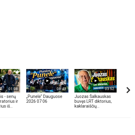
01:08
08:43
03:52
is - senų
„Punelė" Dauguose
Juozas Šalkauskas
„Hond
atorius ir
2026 07 06
buvęs LRT diktorius,
m. - A
us iš...
kaklaraiščių...
Zavadz