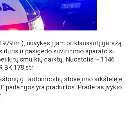
 1979 m.), nuvykęs į jam priklausantį garažą,
as duris ir pasigedo suvirinimo aparato su
 bei kitų smulkių daiktų. Nuostolis – 1146
R BK 178 str.
Kaštonų g., automobilių stovėjimo aikštelėje,
3“ padangos yra pradurtos. Pradėtas įvykio
.