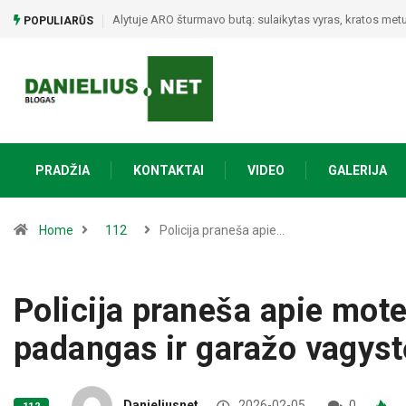
Poezijos ir bendrystės vakaras Naujojoje Ūtoje: Vinco My
POPULIARŪS
PRADŽIA
KONTAKTAI
VIDEO
GALERIJA
Home
112
Policija praneša apie…
Policija praneša apie mot
padangas ir garažo vagyst
Danieliusnet
2026-02-05
0