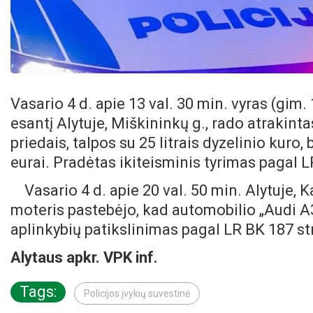
Vasario 4 d. apie 13 val. 30 min. vyras (gim.
esantį Alytuje, Miškininkų g., rado atrakint
priedais, talpos su 25 litrais dyzelinio kuro,
eurai. Pradėtas ikiteisminis tyrimas pagal L
Vasario 4 d. apie 20 val. 50 min. Alytuje, 
moteris pastebėjo, kad automobilio „Audi A
aplinkybių patikslinimas pagal LR BK 187 str
Alytaus apkr. VPK inf.
Tags:
Policijos įvykių suvestinė