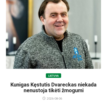
LIETUVA
Kunigas Kęstutis Dvareckas niekada
nenustoja tikėti žmogumi
2026-08-06