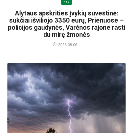
112
Alytaus apskrities įvykių suvestinė:
sukčiai išviliojo 3350 eurų, Prienuose –
policijos gaudynės, Varėnos rajone rasti
du mirę žmonės
2026-08-06