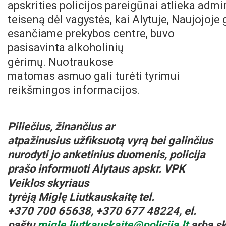
apskrities policijos pareigūnai atlieka admi
teiseną dėl vagystės, kai Alytuje, Naujojoje g
esančiame prekybos centre, buvo
pasisavinta alkoholinių
gėrimų. Nuotraukose
matomas asmuo gali turėti tyrimui
reikšmingos informacijos.
Piliečius
, žinančius ar
atpažinusius
užfiksuo
t
ą
vyrą
bei
galinčius
nurodyti
j
o
anketinius duomenis, policija
prašo
i
nformuoti
Alytaus apskr. VPK
Veiklos skyriaus
tyrėj
ą
Miglę
Liutkauskaitę
tel.
+370
700
6
5
6
38
,
+370 677
48224
,
el.
paštu
migle.liutkauskaite@p
o
l
i
cija.lt
arba
s