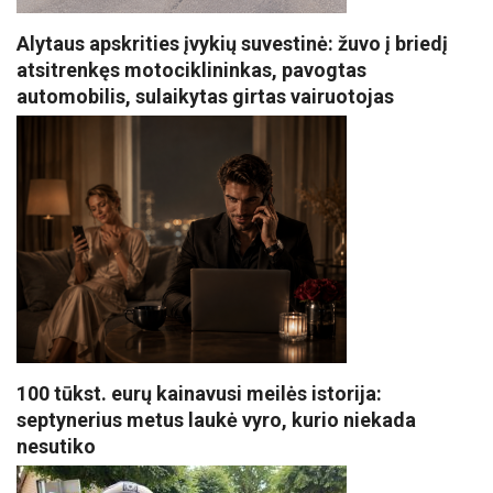
Alytaus apskrities įvykių suvestinė: žuvo į briedį
atsitrenkęs motociklininkas, pavogtas
automobilis, sulaikytas girtas vairuotojas
100 tūkst. eurų kainavusi meilės istorija:
septynerius metus laukė vyro, kurio niekada
nesutiko