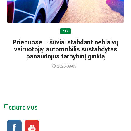
112
Prienuose – šūviai stabdant neblaivų
vairuotoją: automobilis sustabdytas
panaudojus tarnybinį ginklą
2026-08-05
SEKITE MUS