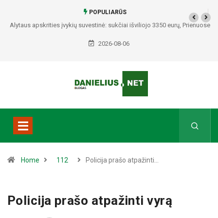
POPULIARŪS
Alytaus apskrities įvykių suvestinė: sukčiai išviliojo 3350 eurų, Prienuose
– policijos gaudynės, Varėnos rajone rasti du mirę žmonės
2026-08-06
Home
112
Policija prašo atpažinti…
Policija prašo atpažinti vyrą