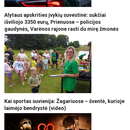
Alytaus apskrities įvykių suvestinė: sukčiai
išviliojo 3350 eurų, Prienuose – policijos
gaudynės, Varėnos rajone rasti du mirę žmonės
Kai sportas suvienija: Žagariuose – šventė, kurioje
laimėjo bendrystė (video)