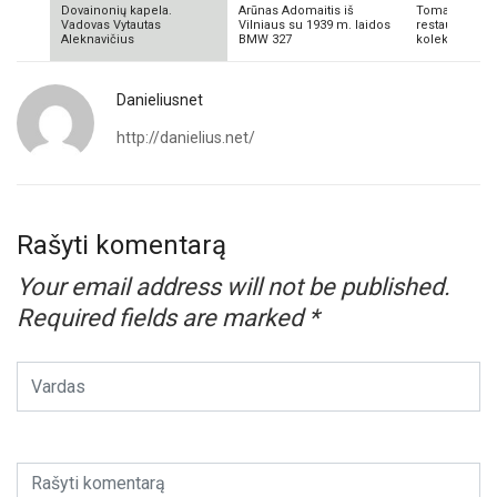
Dovainonių kapela.
Arūnas Adomaitis iš
Tomas Aliulis
Vadovas Vytautas
Vilniaus su 1939 m. laidos
restauratorius
Aleknavičius
BMW 327
kolekcionieriu
Danieliusnet
http://danielius.net/
Rašyti komentarą
Your email address will not be published.
Required fields are marked
*