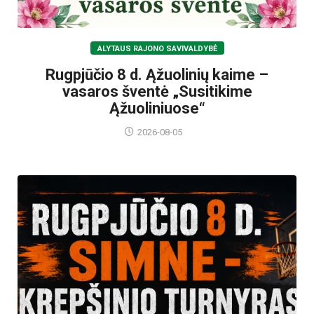
ALYTAUS RAJONO SAVIVALDYBĖ
Rugpjūčio 8 d. Ąžuolinių kaime –
vasaros šventė „Susitikime
Ąžuoliniuose“
2026-08-05