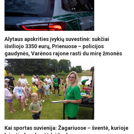
Alytaus apskrities įvykių suvestinė: sukčiai
išviliojo 3350 eurų, Prienuose – policijos
gaudynės, Varėnos rajone rasti du mirę žmonės
Kai sportas suvienija: Žagariuose – šventė, kurioje