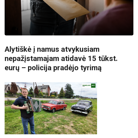
Alytiškė į namus atvykusiam
nepažįstamajam atidavė 15 tūkst.
eurų – policija pradėjo tyrimą