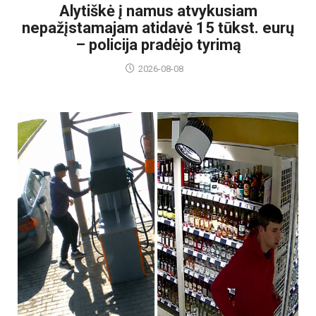
Alytiškė į namus atvykusiam
nepažįstamajam atidavė 15 tūkst. eurų
– policija pradėjo tyrimą
2026-08-08