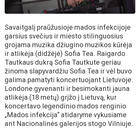
Savaitgalį praūžusioje mados infekcijoje
garsius svečius ir miesto stilinguosius
grojama muzika džiugino muzikos kūrėja
ir atlikėja (didžėjė) Sofia Tea. Raigardo
Tautkaus dukrą Sofia Tautkute geriau
žinoma slapyvardžiu Sofia Tea ir vėl buvo
galima pamatyti koncertuojant Lietuvoje.
Londone gyvenanti ir besimokanti jauna
atlikėja (18 metų) grįžo į Lietuvą, kur
koncertavo legendinio mados renginio
„Mados infekcija“ atidaryme vykusiame
ant Nacionalinės galerijos stogo Vilniuje.