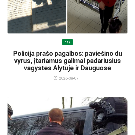
112
Policija prašo pagalbos: paviešino du
vyrus, įtariamus galimai padariusius
vagystes Alytuje ir Dauguose
2026-08-07