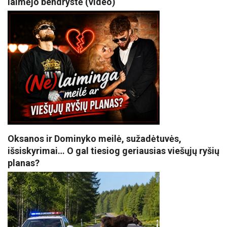
laimėjo bendrystė (video)
Oksanos ir Dominyko meilė, sužadėtuvės,
išsiskyrimai… O gal tiesiog geriausias viešųjų ryšių
planas?