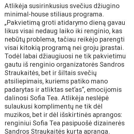
Atlikėja susirinkusius svečius džiugino
minimal-house stiliaus programa.
„Pakvietimą groti atidarymo dieną gavau
likus visai nedaug laiko iki renginio, kas
nebūtų problema, tačiau reikėjo parengti
visai kitokią programą nei groju įprastai.
Todėl labai džiaugiuosi ne tik pakvietimu
gautu iš renginio organizatorės Sandros
Straukaitės, bet ir šiltais svečių
atsiliepimais, kuriems patiko mano
padarytas ir atliktas set‘as“, emocijomis
dalinosi Sofia Tea. Atlikėja neslėpė
sulaukusi komplimentų ne tik dėl
muzikos, bet ir dėl išskirtinės aprangos:
renginiui Sofia Tea pasipuošė dizainerės
Sandros Straukaitės kurta apranga.