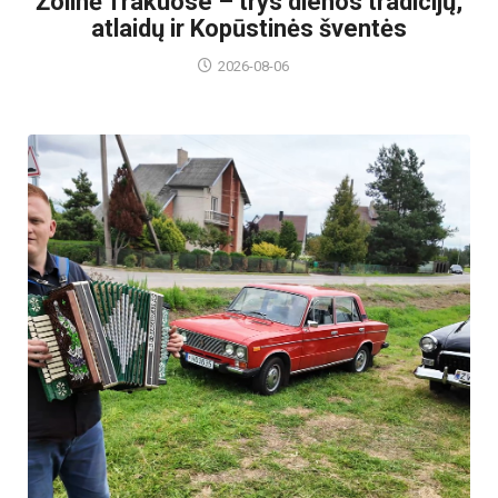
Žolinė Trakuose – trys dienos tradicijų,
atlaidų ir Kopūstinės šventės
2026-08-06