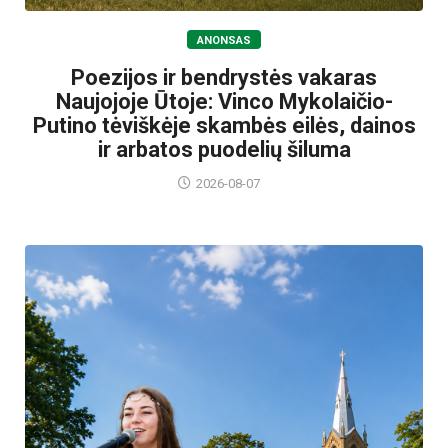
ANONSAS
Poezijos ir bendrystės vakaras
Naujojoje Ūtoje: Vinco Mykolaičio-
Putino tėviškėje skambės eilės, dainos
ir arbatos puodelių šiluma
2026-08-07