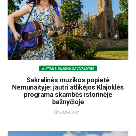
ALYTAUS RAJONO SAVIVALDYBĖ
Sakralinės muzikos popietė
Nemunaityje: jautri atlikėjos Klajoklės
programa skambės istorinėje
bažnyčioje
2026-08-07