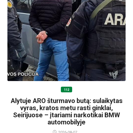
112
Alytuje ARO šturmavo butą: sulaikytas
vyras, kratos metu rasti ginklai,
Seirijuose – įtariami narkotikai BMW
automobilyje
2026-08-07