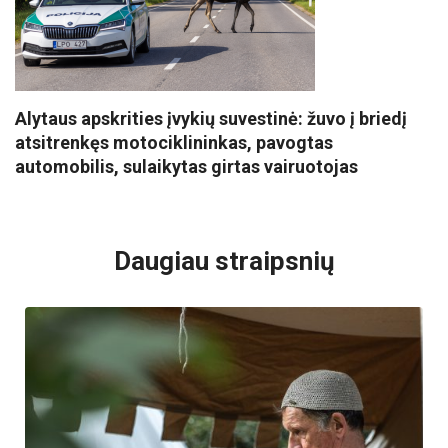
Alytaus apskrities įvykių suvestinė: žuvo į briedį
atsitrenkęs motociklininkas, pavogtas
automobilis, sulaikytas girtas vairuotojas
VISI POPULIARIAUSI
Daugiau straipsnių