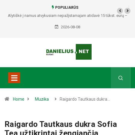
POPULIARŪS
Alytiškė į namus atvykusiam nepažįstamajam atidavė 15 tūkst. eurų –
policija pradėjo tyrimą
2026-08-08
Home
Muzika
Raigardo Tautkaus dukra…
Raigardo Tautkaus dukra Sofia
Tea užtikrintai žengiančia