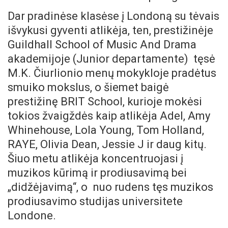
Dar pradinėse klasėse į Londoną su tėvais
išvykusi gyventi atlikėja, ten, prestižinėje
Guildhall School of Music And Drama
akademijoje (Junior departamente) tęsė
M.K. Čiurlionio menų mokykloje pradėtus
smuiko mokslus, o šiemet baigė
prestižinę BRIT School, kurioje mokėsi
tokios žvaigždės kaip atlikėja Adel, Amy
Whinehouse, Lola Young, Tom Holland,
RAYE, Olivia Dean, Jessie J ir daug kitų.
Šiuo metu atlikėja koncentruojasi į
muzikos kūrimą ir prodiusavimą bei
„didžėjavimą“, o nuo rudens tęs muzikos
prodiusavimo studijas universitete
Londone.