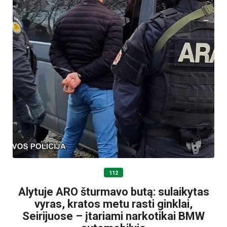
112
Alytuje ARO šturmavo butą: sulaikytas
vyras, kratos metu rasti ginklai,
Seirijuose – įtariami narkotikai BMW