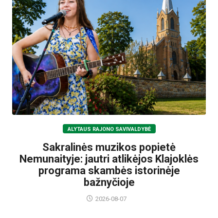
ALYTAUS RAJONO SAVIVALDYBĖ
Sakralinės muzikos popietė
Nemunaityje: jautri atlikėjos Klajoklės
programa skambės istorinėje
bažnyčioje
2026-08-07