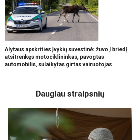
Alytaus apskrities įvykių suvestinė: žuvo į briedį
atsitrenkęs motociklininkas, pavogtas
automobilis, sulaikytas girtas vairuotojas
VISI POPULIARIAUSI
Daugiau straipsnių