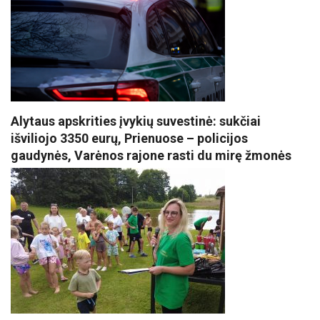
Alytaus apskrities įvykių suvestinė: sukčiai
išviliojo 3350 eurų, Prienuose – policijos
gaudynės, Varėnos rajone rasti du mirę žmonės