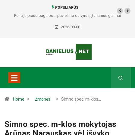
POPULIARŪS
Policija prašo pagalbos: paviešino du vyrus, įtariamus galimai
padariusius vagystes Alytuje ir Dauguose
2026-08-08
Home
Žmonės
Simno spec. m-klos…
Simno spec. m-klos mokytojas
Arūnas Narauskas vėl išvyko