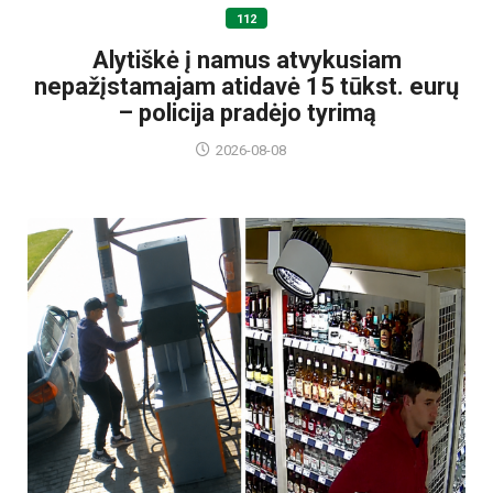
112
Alytiškė į namus atvykusiam
nepažįstamajam atidavė 15 tūkst. eurų
– policija pradėjo tyrimą
2026-08-08