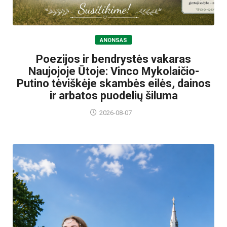
ANONSAS
Poezijos ir bendrystės vakaras
Naujojoje Ūtoje: Vinco Mykolaičio-
Putino tėviškėje skambės eilės, dainos
ir arbatos puodelių šiluma
2026-08-07