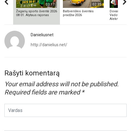
03:17
02:35
Žagarių sporto šventė 2026
Balbieriškio šventės
Dovainonių ka
08 01. Alytaus rajonas
pradžia-2026
Vadovas Vyta
Aleknavičius
Danieliusnet
http://danielius.net/
Rašyti komentarą
Your email address will not be published.
Required fields are marked
*