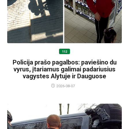
112
Policija prašo pagalbos: paviešino du
vyrus, įtariamus galimai padariusius
vagystes Alytuje ir Dauguose
2026-08-07