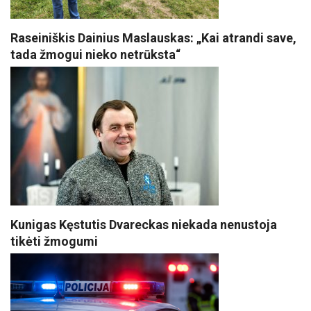
Raseiniškis Dainius Maslauskas: „Kai atrandi save,
tada žmogui nieko netrūksta“
Kunigas Kęstutis Dvareckas niekada nenustoja
tikėti žmogumi