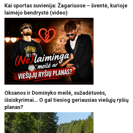
Kai sportas suvienija: Žagariuose – šventė, kurioje
laimėjo bendrystė (video)
Oksanos ir Dominyko meilė, sužadėtuvės,
išsiskyrimai… O gal tiesiog geriausias viešųjų ryšių
planas?