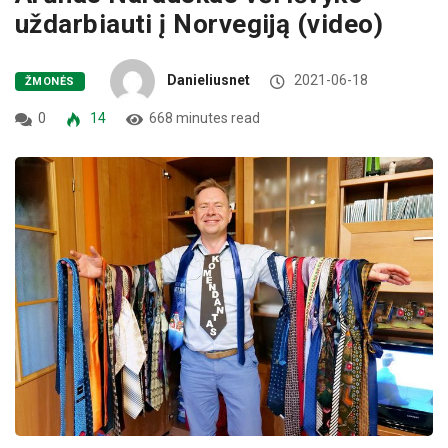
uždarbiauti į Norvegiją (video)
Danieliusnet
2021-06-18
ŽMONĖS
0
14
668 minutes read