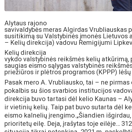
Alytaus rajono
savivaldybės meras Algirdas Vrubliauskas p
susitikimą su Valstybinės įmonės Lietuvos a
– Kelių direkcija) vadovu Remigijumi Lipkev
Kelių direkcija
vykdo valstybinės reikšmės kelių atkūrimą, pr
saugias eismo sąlygas valstybinės reikšmės 
priežiūros ir plėtros programos (KPPP) lėš
Pasak mero A. Vrubliausko, tai – ne pirmas 
pokalbis su šios svarbios institucijos vadov
direkcija buvo tartasi dėl kelio Kaunas – Al
ir vietinių kelių. Taip pat buvo sutarta dėl 
eismo kalnelių įrengimo.
„Šiandien išgirdau, 
prioritetų eilę. Deja, įrašytas toje eilėje… 31
situacija tikrai netenkina. 2021 m. paskelbti