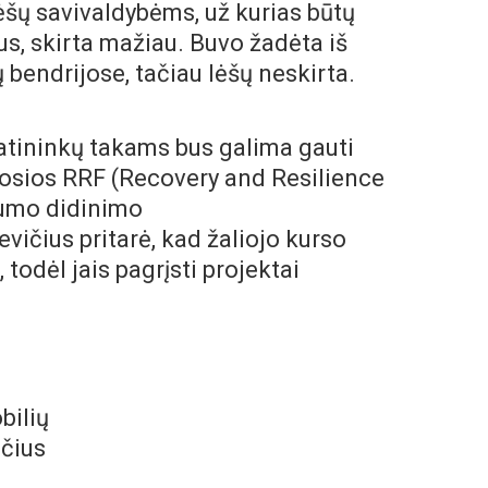
lėšų savivaldybėms, už kurias būtų
ius, skirta mažiau. Buvo žadėta iš
bendrijose, tačiau lėšų neskirta.
iratininkų takams bus galima gauti
mosios RRF
(Recovery and Resilience
umo didinimo
vičius pritarė, kad žaliojo kurso
, todėl jais pagrįsti projektai
bilių
ičius