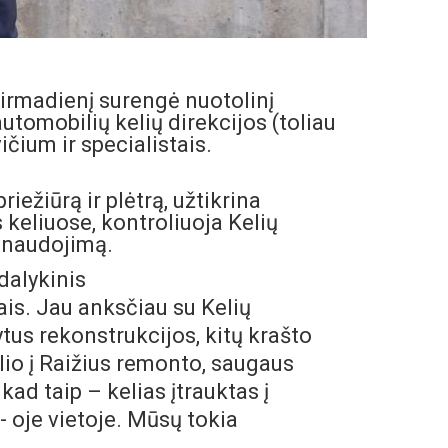
irmadienį surengė nuotolinį
utomobilių kelių direkcijos (toliau
ičium ir specialistais.
iežiūrą ir plėtrą, užtikrina
keliuose, kontroliuoja Kelių
ų naudojimą.
dalykinis
ais. Jau anksčiau su Kelių
ytus rekonstrukcijos, kitų krašto
kelio į Raižius remonto, saugaus
kad taip – kelias įtrauktas į
2- oje vietoje. Mūsų tokia