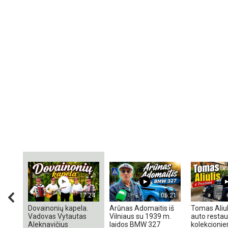
17:24
06:21
Dovainonių kapela.
Arūnas Adomaitis iš
Tomas Aliul
Vadovas Vytautas
Vilniaus su 1939 m.
auto restaur
Aleknavičius
laidos BMW 327
kolekcionieri