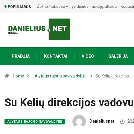
Raseiniškis Dainius Maslauskas: „Kai atrandi save, tada
POPULIARŪS
PRADŽIA
KONTAKTAI
VIDEO
GALERIJA
Home
Alytaus rajono savivaldybė
Su Kelių direkcijos…
Su Kelių direkcijos vadovu
Danieliusnet
202
ALYTAUS RAJONO SAVIVALDYBĖ