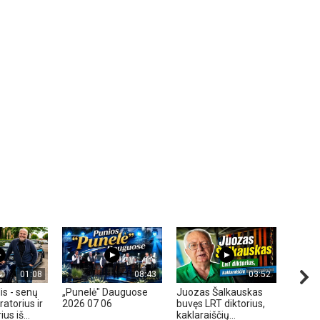
01:08
08:43
03:52
is - senų
„Punelė" Dauguose
Juozas Šalkauskas
„Hond
atorius ir
2026 07 06
buvęs LRT diktorius,
m. - A
us iš...
kaklaraiščių...
Zavadz