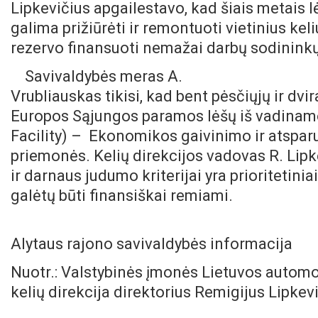
Lipkevičius apgailestavo, kad šiais metais 
galima prižiūrėti ir remontuoti vietinius kel
rezervo finansuoti nemažai darbų sodininkų 
Savivaldybės meras A.
Vrubliauskas tikisi, kad bent pėsčiųjų ir dv
Europos Sąjungos paramos lėšų iš vadina
Facility)
–
Ekonomikos gaivinimo ir atspar
priemonės. Kelių direkcijos vadovas R. Lipke
ir darnaus judumo kriterijai yra prioritetiniai
galėtų būti finansiškai remiami.
Alytaus rajono savivaldybės informacija
Nuotr.: Valstybinės įmonės Lietuvos automo
kelių direkcija direktorius Remigijus Lipke
v