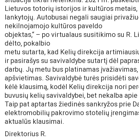
Lietuvos totorių istorijos ir kultūros metais
lankytojų. Autobusai negali saugiai privažiu
nekilnojamojo kultūros paveldo
objektas,“ – po virtualaus susitikimo su R.
dėlto, pokalbio
metu sutarta, kad Kelių direkcija artimiaus
ir pasirašys su savivaldybe sutartį dėl pap
darbų. Jų metu bus platinamas įvažiavimas, 
apšvietimas. Savivaldybė turės prisidėti sa
kėlė klausimą, kodėl Kelių direkcija nori p
buvusių kelių savivaldybei, bet nekalba apie 
Taip pat aptartas žiedinės sankryžos prie 
elektromobilių pakrovimo stotelių įrengimas,
aktualūs klausimai.
Direktorius R.