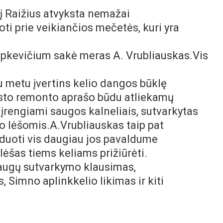
, į Raižius atvyksta nemažai
oti prie veikiančios mečetės, kuri
yra
 Lipkevičium sakė meras A. Vrubliauskas.
Vis
iu metu įvertins kelio dangos būklę
rasto remonto aprašo būdu atliekamų
įrengiami saugos kalneliais, sutvarkytas
vo lėšomis.A.Vrubliauskas taip pat
erduoti vis daugiau jos pavaldume
lėšas tiems keliams prižiūrėti.
Daugų sutvarkymo klausimas,
 Simno aplinkkelio likimas ir kiti