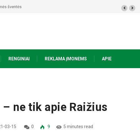
 žmogui nieko netrūksta“
RENGINIAI
REKLAMA ĮMONĖMS
APIE
 – ne tik apie Raižius
1-03-15
0
9
5 minutes read