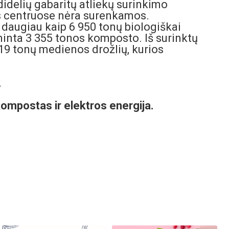
idelių gabaritų atliekų surinkimo
s centruose nėra surenkamos.
 daugiau kaip 6 950 tonų biologiškai
aminta 3 355 tonos komposto. Iš surinktų
19 tonų medienos drožlių, kurios
.
ompostas ir elektros energija.