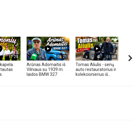
17:24
06:21
01:08
kapela.
Arūnas Adomaitis iš
Tomas Aliulis - senų
„Pune
tautas
Vilniaus su 1939 m.
auto restauratorius ir
2026 
s
laidos BMW 327
kolekcionierius iš...