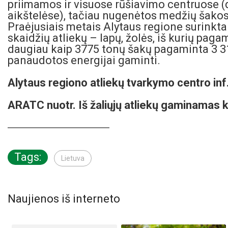
priimamos ir visuose rūšiavimo centruose (d
aikštelėse), tačiau nugenėtos medžių šako
Praėjusiais metais Alytaus regione surinkta
skaidžių atliekų – lapų, žolės, iš kurių pag
daugiau kaip 3775 tonų šakų pagaminta 3 3
panaudotos energijai gaminti.
Alytaus regiono atliekų tvarkymo centro inf
ARATC nuotr. Iš žaliųjų atliekų gaminamas k
Tags:
Lietuva
Naujienos iš interneto