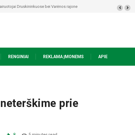
artizanų takais
RENGINIAI
REKLAMA ĮMONĖMS
APIE
 neterškime prie
8
5 minutes read