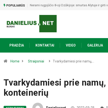
Penktasis senovės dienų renginys Merkinėje iškeliauja p
POPULIARŪS
PRADŽIA
KONTAKTAI
VIDEO
GALERIJA
Home
Straipsniai
Tvarkydamiesi prie namų,…
Tvarkydamiesi prie namų,
konteinerių
Danieliusnet
2022-03-25
0