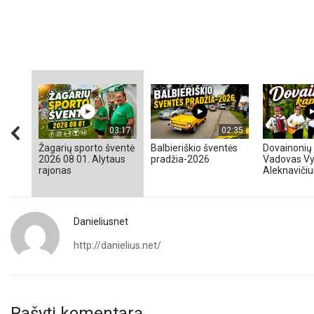
03:17
02:35
Žagarių sporto šventė
Balbieriškio šventės
Dovainonių 
2026 08 01. Alytaus
pradžia-2026
Vadovas Vy
rajonas
Aleknavičiu
Danieliusnet
http://danielius.net/
Rašyti komentarą