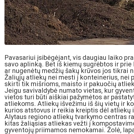
Pavasariui įsibėgėjant, vis daugiau laiko p
savo aplinką. Bet iš kiemų sugrėbtos ir prie
ar nugenėtų medžių šakų krūvos jos tikrai 
Žaliųjų atliekų nei mesti į konteinerius, nei 
skirti tik mišrioms, maisto ir pakuočių atli
Jeigu savivaldybė numato vietas, kur gyventoj
vietos turi būti aiškiai pažymėtos ar pastat
atliekoms. Atliekų išvežimu iš šių vietų ir ko
kurios atstovus ir reikia kreiptis dėl atliekų
Alytaus regiono atliekų tvarkymo centras rag
kitas žaliąsias atliekas vežti į kompostavimo
gyventojų priimamos nemokamai. Žolė, lap