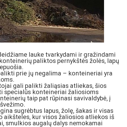
raleidžiame lauke tvarkydami ir gražindami
 konteinerių paliktos pernykštės žolės, lapų
nepuošia.
palikti prie jų negalima – konteineriai yra
ekoms.
ai gali palikti žaliąsias atliekas, šios
yti specialūs konteineriai žaliosioms
nteinerių taip pat rūpinasi savivaldybė, į
 išvežimo.
ina sugrėbtus lapus, žolę, šakas ir visas
 aikšteles, kur visos žaliosios atliekos iš
ai, smulkios augalų dalys nemokamai