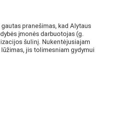
PK gautas pranešimas, kad Alytaus
valdybės įmonės darbuotojas (g.
lizacijos šulinį. Nukentėjusiajam
 lūžimas, jis tolimesniam gydymui