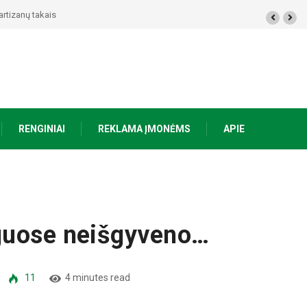
ūkst. eurų – policija pradėjo tyrimą
RENGINIAI
REKLAMA ĮMONĖMS
APIE
guose neišgyveno…
11
4 minutes read