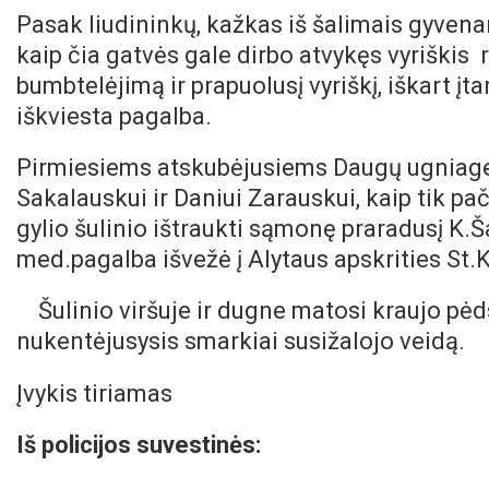
Pasak liudininkų, kažkas iš šalimais gyven
kaip čia gatvės gale dirbo atvykęs vyriškis r
bumbtelėjimą ir prapuolusį vyriškį, iškart įt
iškviesta pagalba.
Pirmiesiems atskubėjusiems Daugų ugniag
Sakalauskui ir Daniui Zarauskui, kaip tik p
gylio šulinio ištraukti sąmonę praradusį K.Ša
med.pagalba išvežė į Alytaus apskrities St.
Šulinio viršuje ir dugne matosi kraujo pė
nukentėjusysis smarkiai susižalojo veidą.
Įvykis tiriamas
Iš policijos suvestinės: