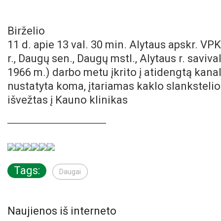
Birželio
11 d. apie 13 val. 30 min. Alytaus apskr. V
r., Daugų sen., Daugų mstl., Alytaus r. savi
1966 m.) darbo metu įkrito į atidengtą kana
nustatyta koma, įtariamas kaklo slankstelio
išvežtas į Kauno klinikas
Tags:
Daugai
Naujienos iš interneto