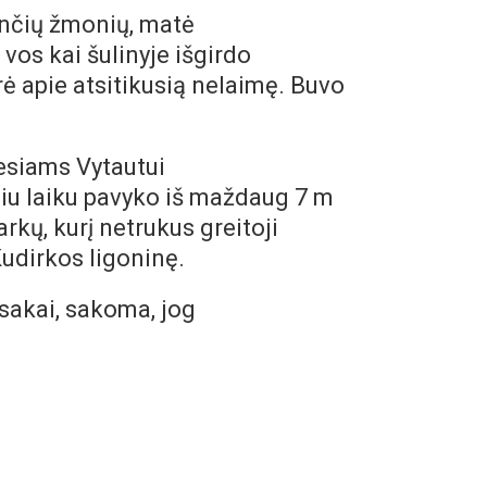
ančių žmonių, matė
 vos kai šulinyje išgirdo
arė apie atsitikusią nelaimę. Buvo
esiams Vytautui
ačiu laiku pavyko iš maždaug 7 m
rkų, kurį netrukus greitoji
Kudirkos ligoninę.
dsakai, sakoma, jog