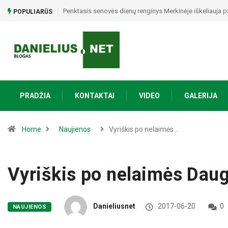
Alytiškė į namus atvykusiam nepažįstamajam atidavė 15 t
POPULIARŪS
PRADŽIA
KONTAKTAI
VIDEO
GALERIJA
Home
Naujienos
Vyriškis po nelaimės…
Vyriškis po nelaimės Dau
Danieliusnet
2017-06-20
0
NAUJIENOS