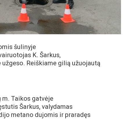
mis šulinyje
airuotojas K. Šarkus,
e užgeso. Reiškiame gilią užuojautą
ų m. Taikos gatvėje
stutis Šarkus, valydamas
odijo metano dujomis ir praradęs