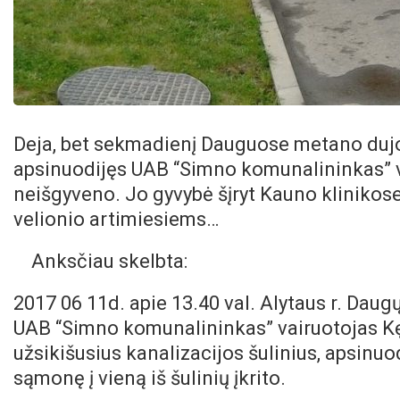
Deja, bet sekmadienį Dauguose metano dujo
apsinuodijęs UAB “Simno komunalininkas” v
neišgyveno. Jo gyvybė šįryt Kauno klinikos
velionio artimiesiems…
Anksčiau skelbta:
2017 06 11d. apie 13.40 val. Alytaus r. Daug
UAB “Simno komunalininkas” vairuotojas Kę
užsikišusius kanalizacijos šulinius, apsinu
sąmonę į vieną iš šulinių įkrito.