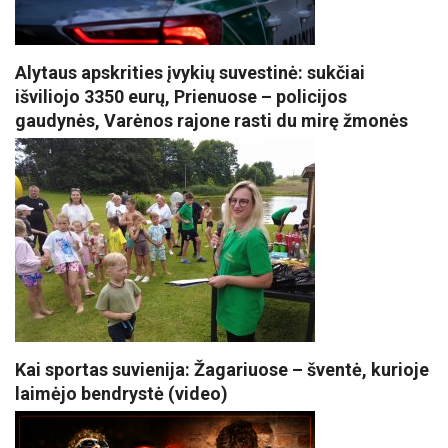
Alytaus apskrities įvykių suvestinė: sukčiai
išviliojo 3350 eurų, Prienuose – policijos
gaudynės, Varėnos rajone rasti du mirę žmonės
Kai sportas suvienija: Žagariuose – šventė, kurioje
laimėjo bendrystė (video)