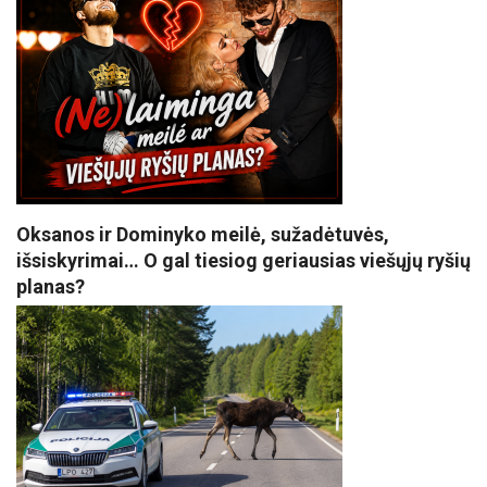
Oksanos ir Dominyko meilė, sužadėtuvės,
išsiskyrimai… O gal tiesiog geriausias viešųjų ryšių
planas?