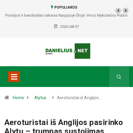
POPULIARŪS
Poezijos ir bendrystės vakaras Naujojoje Ūtoje: Vinco Mykolaičio-Putino
tėviškėje skambės eilės, dainos ir arbatos puodelių šiluma
2026-08-07
Home
Alytus
Aeroturistai iš Anglijos…
Aeroturistai iš Anglijos pasirinko
Alytų – trumpas sustojimas,