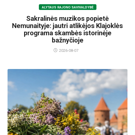
ALYTAUS RAJONO SAVIVALDYBĖ
Sakralinės muzikos popietė
Nemunaityje: jautri atlikėjos Klajoklės
programa skambės istorinėje
bažnyčioje
2026-08-07