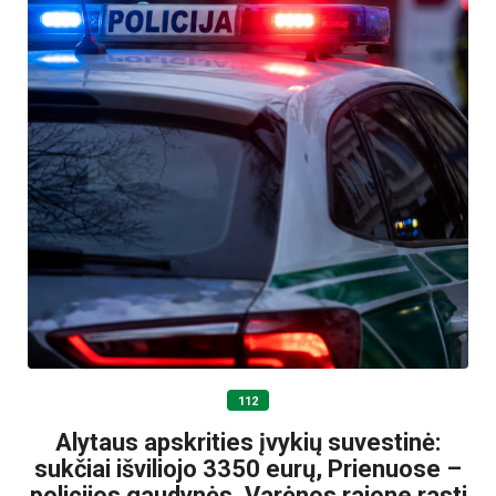
112
Alytaus apskrities įvykių suvestinė:
sukčiai išviliojo 3350 eurų, Prienuose –
policijos gaudynės, Varėnos rajone rasti