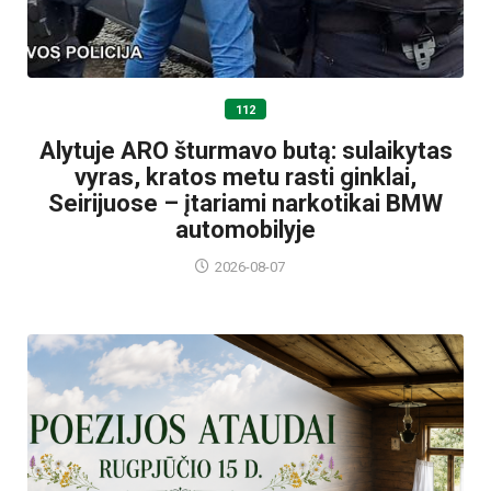
112
Alytuje ARO šturmavo butą: sulaikytas
vyras, kratos metu rasti ginklai,
Seirijuose – įtariami narkotikai BMW
automobilyje
2026-08-07