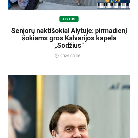
ALYTUS
Senjorų naktišokiai Alytuje: pirmadienį
šokiams gros Kalvarijos kapela
„Sodžius“
2026-08-06