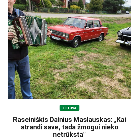
LIETUVA
Raseiniškis Dainius Maslauskas: „Kai
atrandi save, tada žmogui nieko
netrūksta“