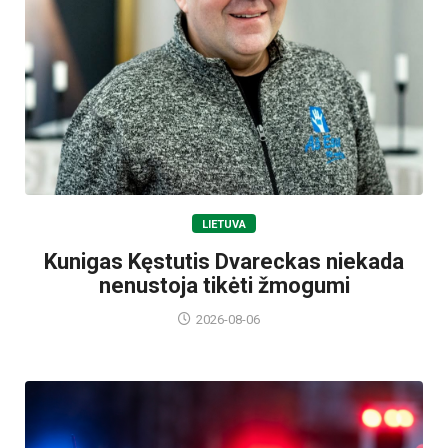
LIETUVA
Kunigas Kęstutis Dvareckas niekada
nenustoja tikėti žmogumi
2026-08-06