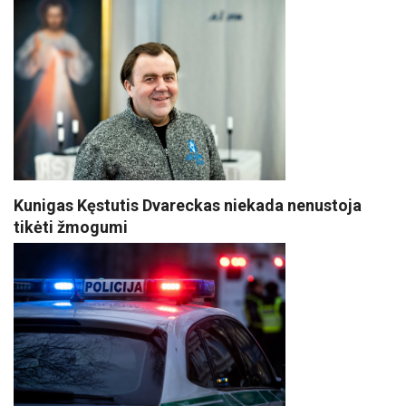
Kunigas Kęstutis Dvareckas niekada nenustoja
tikėti žmogumi