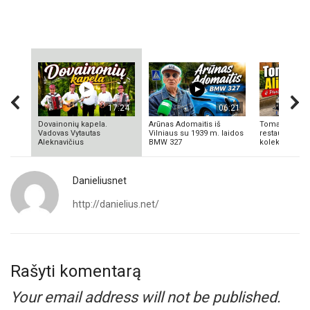
17:24
06:21
Dovainonių kapela.
Arūnas Adomaitis iš
Tomas Aliulis
Vadovas Vytautas
Vilniaus su 1939 m. laidos
restauratorius
Aleknavičius
BMW 327
kolekcionieriu
Danieliusnet
http://danielius.net/
Rašyti komentarą
Your email address will not be published.