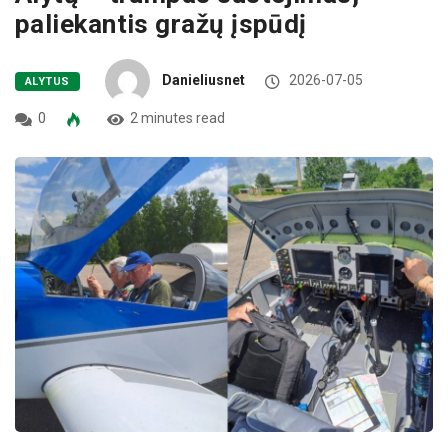
paliekantis gražų įspūdį
Danieliusnet
2026-07-05
ALYTUS
0
2 minutes read