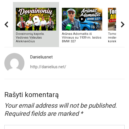
17:24
06:21
Dovainonių kapela.
Arūnas Adomaitis iš
Tomas Aliulis
Vadovas Vytautas
Vilniaus su 1939 m. laidos
restauratorius
Aleknavičius
BMW 327
kolekcionieriu
Danieliusnet
http://danielius.net/
Rašyti komentarą
Your email address will not be published.
Required fields are marked
*