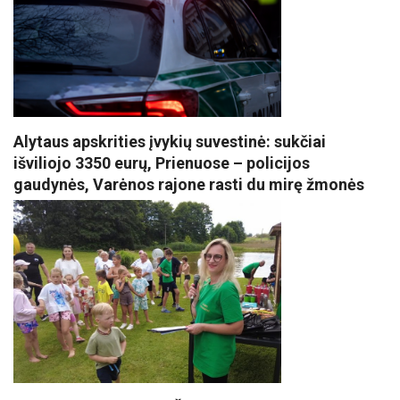
Alytaus apskrities įvykių suvestinė: sukčiai
išviliojo 3350 eurų, Prienuose – policijos
gaudynės, Varėnos rajone rasti du mirę žmonės