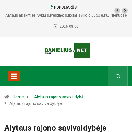
POPULIARŪS
Alytaus apskrities įvykių suvestinė: sukčiai išviliojo 3350 eurų, Prienuose
– policijos gaudynės, Varėnos rajone rasti du mirę žmonės
2026-08-06
Home
Alytaus rajono savivaldybė
Alytaus rajono savivaldybėje…
Alytaus rajono savivaldybėje