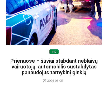
112
Prienuose – šūviai stabdant neblaivų
vairuotoją: automobilis sustabdytas
panaudojus tarnybinį ginklą
2026-08-05