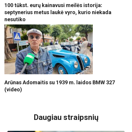
100 tūkst. eurų kainavusi meilės istorija:
septynerius metus laukė vyro, kurio niekada
nesutiko
Arūnas Adomaitis su 1939 m. laidos BMW 327
(video)
VISI POPULIARIAUSI
Daugiau straipsnių