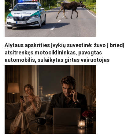
Alytaus apskrities įvykių suvestinė: žuvo į briedį
atsitrenkęs motociklininkas, pavogtas
automobilis, sulaikytas girtas vairuotojas