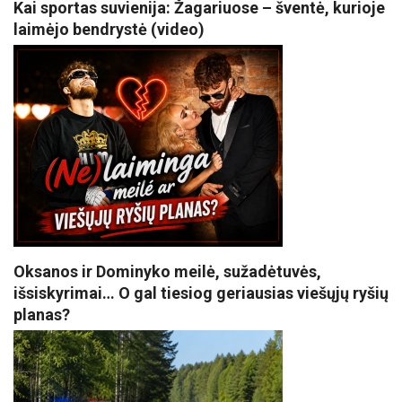
Kai sportas suvienija: Žagariuose – šventė, kurioje
laimėjo bendrystė (video)
Oksanos ir Dominyko meilė, sužadėtuvės,
išsiskyrimai… O gal tiesiog geriausias viešųjų ryšių
planas?