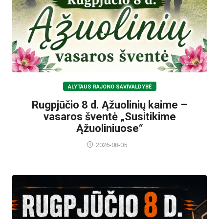
ALYTAUS RAJONO SAVIVALDYBĖ
Rugpjūčio 8 d. Ąžuolinių kaime –
vasaros šventė „Susitikime
Ąžuoliniuose“
2026-08-05