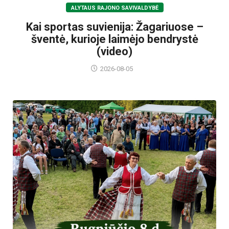
ALYTAUS RAJONO SAVIVALDYBĖ
Kai sportas suvienija: Žagariuose –
šventė, kurioje laimėjo bendrystė
(video)
2026-08-05