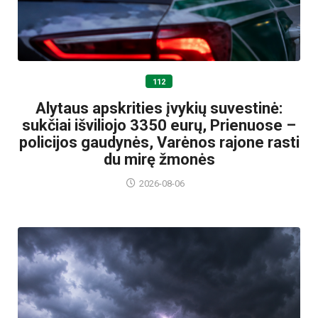
112
Alytaus apskrities įvykių suvestinė:
sukčiai išviliojo 3350 eurų, Prienuose –
policijos gaudynės, Varėnos rajone rasti
du mirę žmonės
2026-08-06