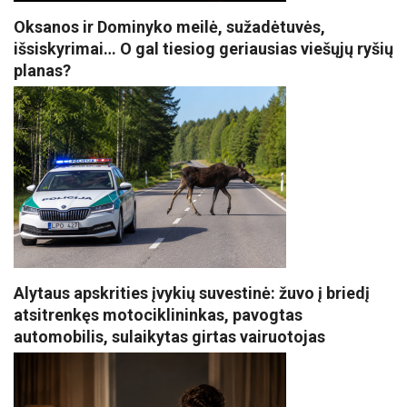
Oksanos ir Dominyko meilė, sužadėtuvės,
išsiskyrimai… O gal tiesiog geriausias viešųjų ryšių
planas?
Alytaus apskrities įvykių suvestinė: žuvo į briedį
atsitrenkęs motociklininkas, pavogtas
automobilis, sulaikytas girtas vairuotojas