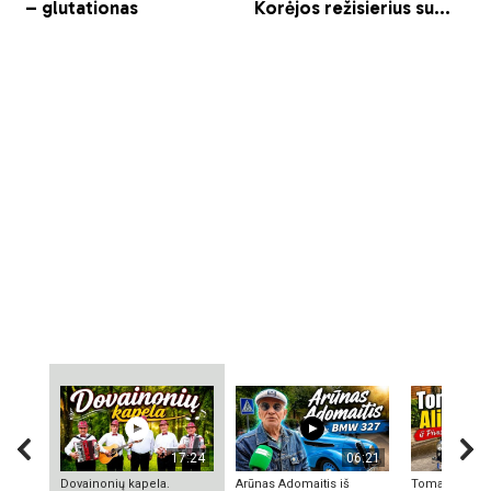
17:24
06:21
Dovainonių kapela.
Arūnas Adomaitis iš
Tomas Aliulis