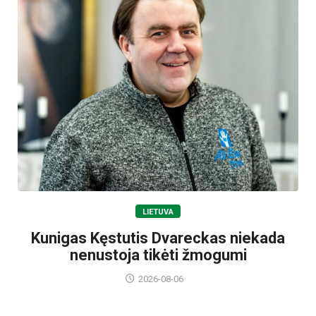
LIETUVA
Kunigas Kęstutis Dvareckas niekada
nenustoja tikėti žmogumi
2026-08-06