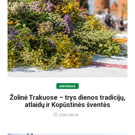
ANONSAS
Žolinė Trakuose – trys dienos tradicijų,
atlaidų ir Kopūstinės šventės
2026-08-06