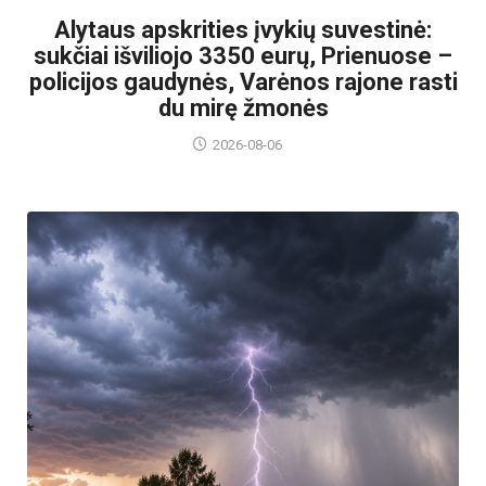
Alytaus apskrities įvykių suvestinė:
sukčiai išviliojo 3350 eurų, Prienuose –
policijos gaudynės, Varėnos rajone rasti
du mirę žmonės
2026-08-06