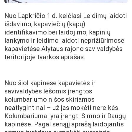
Nuo Lapkričio 1 d. keičiasi Leidimų laidoti
išdavimo, kapaviečių (kapų)
identifikavimo bei laidojimo, kapinių
lankymo ir leidimo laidoti neprižiūrimose
kapavietėse Alytaus rajono savivaldybės
teritorijoje tvarkos aprašas.
Nuo šiol kapinėse kapavietės ir
savivaldybės lėšomis įrengtos
kolumbariumo nišos skiriamos
neatlygintinai – už jas mokėti nereikės.
Kolumbariumai yra įrengti Simno ir Daugų
kapinėse. Pagal senąjį aprašą laidojantis