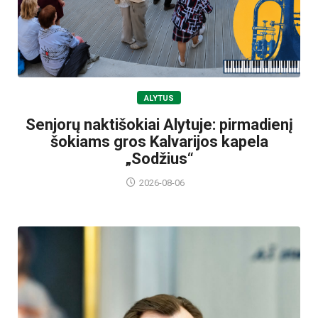
ALYTUS
Senjorų naktišokiai Alytuje: pirmadienį
šokiams gros Kalvarijos kapela
„Sodžius“
2026-08-06