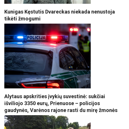
Kunigas Kęstutis Dvareckas niekada nenustoja
tikėti žmogumi
Alytaus apskrities įvykių suvestinė: sukčiai
išviliojo 3350 eurų, Prienuose – policijos
gaudynės, Varėnos rajone rasti du mirę žmonės