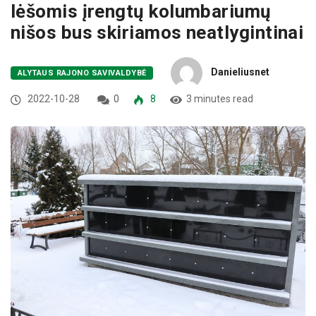
lėšomis įrengtų kolumbariumų
nišos bus skiriamos neatlygintinai
Danieliusnet
ALYTAUS RAJONO SAVIVALDYBĖ
2022-10-28
0
8
3 minutes read