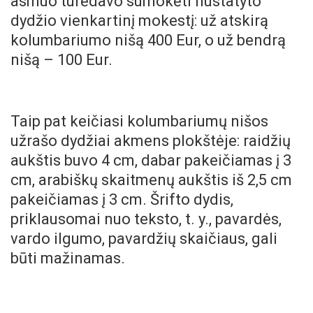
asmuo turėdavo sumokėti nustatyto
dydžio vienkartinį mokestį: už atskirą
kolumbariumo nišą 400 Eur, o už bendrą
nišą – 100 Eur.
Taip pat keičiasi kolumbariumų nišos
užrašo dydžiai akmens plokštėje: raidžių
aukštis buvo 4 cm, dabar pakeičiamas į 3
cm, arabiškų skaitmenų aukštis iš 2,5 cm
pakeičiamas į 3 cm. Šrifto dydis,
priklausomai nuo teksto, t. y., pavardės,
vardo ilgumo, pavardžių skaičiaus, gali
būti mažinamas.