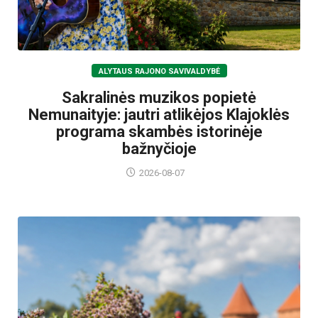
ALYTAUS RAJONO SAVIVALDYBĖ
Sakralinės muzikos popietė
Nemunaityje: jautri atlikėjos Klajoklės
programa skambės istorinėje
bažnyčioje
2026-08-07