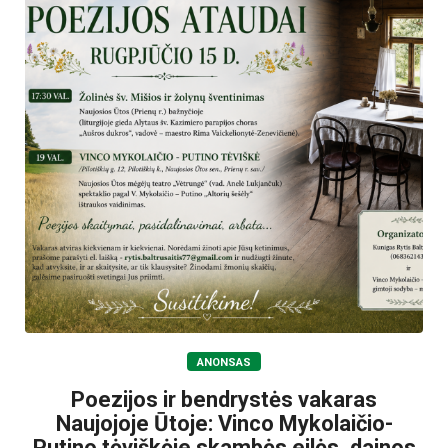
ANONSAS
Poezijos ir bendrystės vakaras
Naujojoje Ūtoje: Vinco Mykolaičio-
Putino tėviškėje skambės eilės, dainos