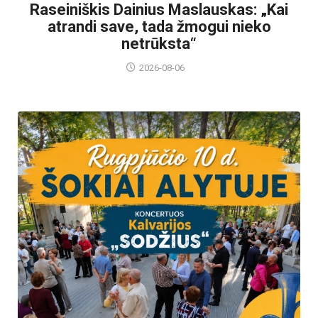
Raseiniškis Dainius Maslauskas: „Kai
atrandi save, tada žmogui nieko
netrūksta“
2026-08-06