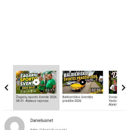
03:17
02:35
Žagarių sporto šventė 2026
Balbieriškio šventės
Dovainonių ka
08 01. Alytaus rajonas
pradžia-2026
Vadovas Vyta
Aleknavičius
Danieliusnet