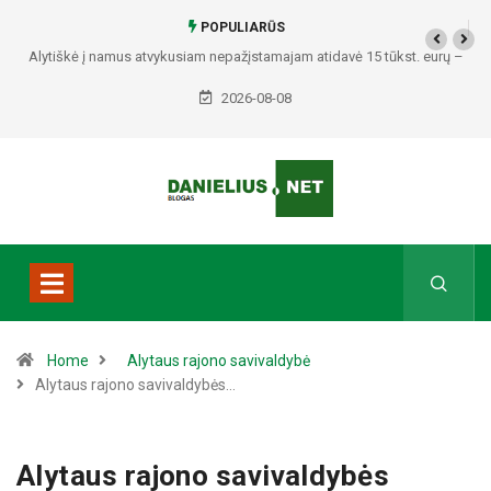
POPULIARŪS
 atidavė 15 tūkst. eurų –
Policija prašo pagalbos: paviešino du vyrus, 
mą
padariusius vagystes Alytuje ir Da
2026-08-08
Home
Alytaus rajono savivaldybė
Alytaus rajono savivaldybės…
Alytaus rajono savivaldybės