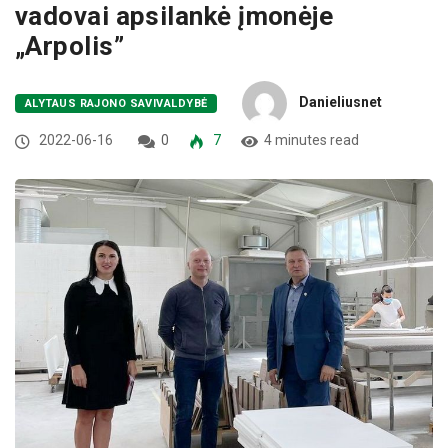
vadovai apsilankė įmonėje
„Arpolis”
Danieliusnet
ALYTAUS RAJONO SAVIVALDYBĖ
2022-06-16
0
7
4 minutes read