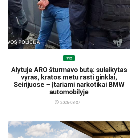
112
Alytuje ARO šturmavo butą: sulaikytas
vyras, kratos metu rasti ginklai,
Seirijuose – įtariami narkotikai BMW
automobilyje
2026-08-07