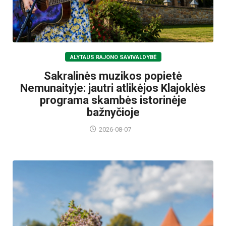
ALYTAUS RAJONO SAVIVALDYBĖ
Sakralinės muzikos popietė
Nemunaityje: jautri atlikėjos Klajoklės
programa skambės istorinėje
bažnyčioje
2026-08-07