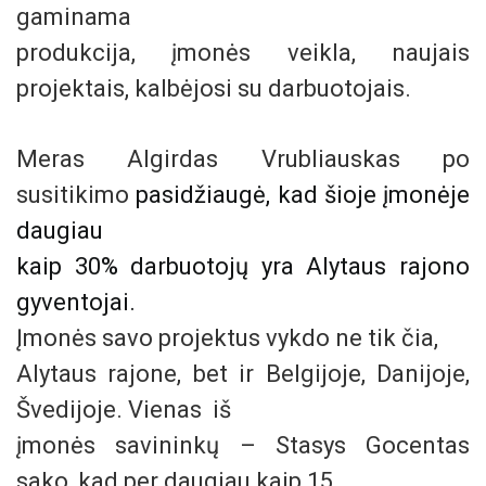
gaminama
produkcija,
įmonės veikla, naujais
projektais, kalbėjosi su darbuotojais.
Meras Algirdas Vrubliauskas po
susitikimo
pasidžiaugė, kad šioje įmonėje
daugiau
kaip 30% darbuotojų yra Alytaus rajono
gyventojai.
Įmonės savo projektus vykdo ne tik čia,
Alytaus rajone, bet ir Belgijoje, Danijoje,
Švedijoje. Vienas iš
įmonės savininkų – Stasys Gocentas
sako, kad per daugiau kaip 15