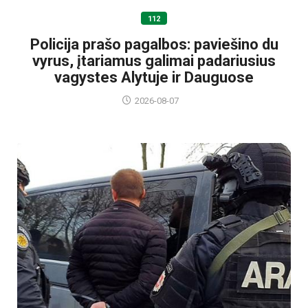
112
Policija prašo pagalbos: paviešino du
vyrus, įtariamus galimai padariusius
vagystes Alytuje ir Dauguose
2026-08-07