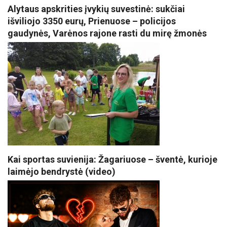
Alytaus apskrities įvykių suvestinė: sukčiai
išviliojo 3350 eurų, Prienuose – policijos
gaudynės, Varėnos rajone rasti du mirę žmonės
Kai sportas suvienija: Žagariuose – šventė, kurioje
laimėjo bendrystė (video)