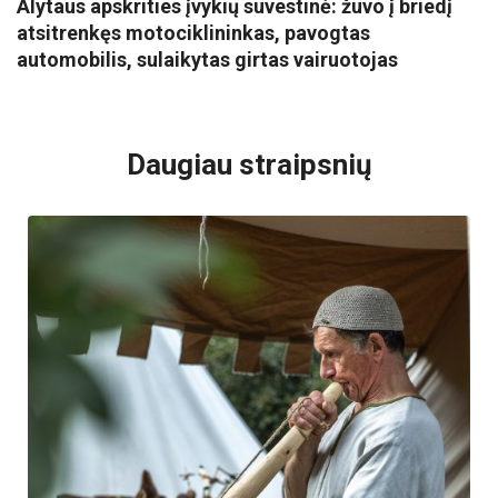
Alytaus apskrities įvykių suvestinė: žuvo į briedį
atsitrenkęs motociklininkas, pavogtas
automobilis, sulaikytas girtas vairuotojas
VISI POPULIARIAUSI
Daugiau straipsnių