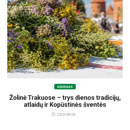
ANONSAS
Žolinė Trakuose – trys dienos tradicijų,
atlaidų ir Kopūstinės šventės
2026-08-06