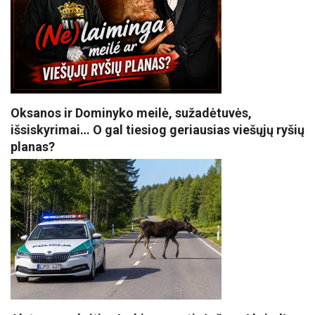
Oksanos ir Dominyko meilė, sužadėtuvės,
išsiskyrimai… O gal tiesiog geriausias viešųjų ryšių
planas?