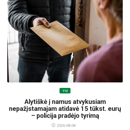
112
Alytiškė į namus atvykusiam
nepažįstamajam atidavė 15 tūkst. eurų
– policija pradėjo tyrimą
2026-08-08