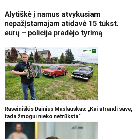
Alytiškė į namus atvykusiam
nepažįstamajam atidavė 15 tūkst.
eurų – policija pradėjo tyrimą
Raseiniškis Dainius Maslauskas: „Kai atrandi save,
tada žmogui nieko netrūksta“