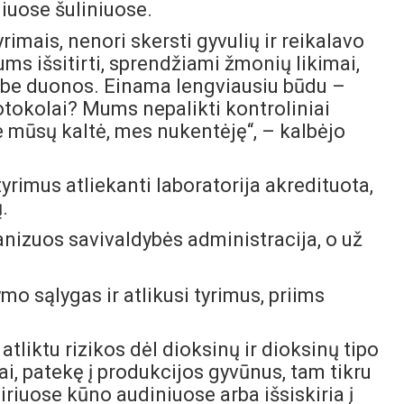
niuose šuliniuose.
rimais, nenori skersti gyvulių ir reikalavo
ms išsitirti, sprendžiami žmonių likimai,
 be duonos. Einama lengviausiu būdu –
otokolai? Mums nepalikti kontroliniai
 mūsų kaltė, mes nukentėję“, – kalbėjo
rimus atliekanti laboratorija akredituota,
.
anizuos savivaldybės administracija, o už
mo sąlygas ir atlikusi tyrimus, priims
liktu rizikos dėl dioksinų ir dioksinų tipo
, patekę į produkcijos gyvūnus, tam tikru
iriuose kūno audiniuose arba išsiskiria į