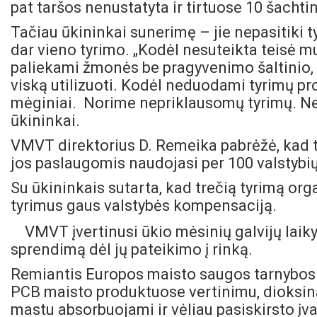
pat taršos nenustatyta ir tirtuose 10 šachti
Tačiau ūkininkai sunerimę – jie nepasitiki ty
dar vieno tyrimo. „Kodėl nesuteikta teisė mu
paliekami žmonės be pragyvenimo šaltinio,
viską utilizuoti. Kodėl neduodami tyrimų pr
mėginiai. Norime nepriklausomų tyrimų. Ne
ūkininkai.
VMVT direktorius D. Remeika pabrėžė, kad ty
jos paslaugomis naudojasi per 100 valstybių
Su ūkininkais sutarta, kad trečią tyrimą org
tyrimus gaus valstybės kompensaciją.
VMVT įvertinusi ūkio mėsinių galvijų laiky
sprendimą dėl jų pateikimo į rinką.
Remiantis Europos maisto saugos tarnybos at
PCB maisto produktuose vertinimu, dioksinai
mastu absorbuojami ir vėliau pasiskirsto įva