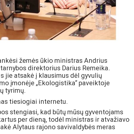
lankėsi žemės ūkio ministras Andrius
s tarnybos direktorius Darius Remeika.
jie atsakė į klausimus dėl gyvulių
imo įmonėje „Ekologistika“ paveiktoje
ų tyrimų.
as tiesiogiai internetu.
ybos stengiasi, kad būtų mūsų gyventojams
rtus per dieną, todėl ministras ir atvažiavo
 sakė Alytaus rajono savivaldybės meras