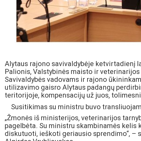
Alytaus rajono savivaldybėje ketvirtadienį 
Palionis, Valstybinės maisto ir veterinarijo
Savivaldybės vadovams ir rajono ūkininkams 
utilizavimo gaisro Alytaus padangų perdirb
teritorijoje, kompensacijų už juos, tolimesni
Susitikimas su ministru buvo transliuojam
„Žmonės iš ministerijos, veterinarijos tarn
pagelbėta. Su ministru skambinamės kelis ka
diskutuoti, ieškoti geriausio sprendimo“, –