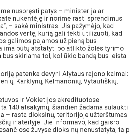
me nuspręsti patys – ministerija ar
esate nukentėję ir norime rasti sprendimus
“, – sakė ministras. Jis pažymėjo, kad
andos vertę, kurią gali tekti utilizuoti, kad
stos galimos pajamos už pieną bus
ma būtų atstatyti po atlikto žolės tyrimo
 bus skiriama tol, kol ūkio bandą bus leista
itoriją patenka devyni Alytaus rajono kaimai:
Genių, Karklynų, Kelmanonių, Vytautiškių,
ietuvos ir Vokietijos akredituotose
auta 140 atsakymų, šiandien žadama sulaukti
na – rasta dioksinų, teritorijoje užterštumas
čių ir ateityje. Jie informavo, kad gaisro
esančiose žuvyse dioksinų nenustatyta, taip