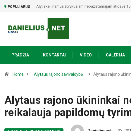
Policija prašo pagalbos: paviešino du vyrus, įtariamus g
POPULIARŪS
PRADŽIA
KONTAKTAI
VIDEO
GALERIJA
Home
Alytaus rajono savivaldybė
Alytaus rajono ūkini
Alytaus rajono ūkininkai ne
reikalauja papildomų tyri
Danieliusnet
201