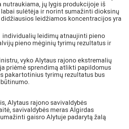
a nutraukiama, jų lygis produkcijoje iš
labai sulėtėja ir norint sumažinti dioksinų
os didžiausios leidžiamos koncentracijos yra
 individualių leidimų atnaujinti pieno
lvijų pieno mėginių tyrimų rezultatus ir
nistru, vyko Alytaus rajono ekstremalių
ija priėmė sprendimą atlikti papildomus
s pakartotinius tyrimų rezultatus bus
o būtinumo.
s, Alytaus rajono savivaldybės
aitė, savivaldybės meras Algirdas
sumažinti gaisro Alytuje padarytą žalą