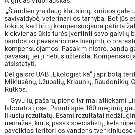
Algirdas Vrubliauskas.
„Šiandien yra daug klausimų, kuriuos galėtu
savivaldybė, veterinarijos tarnyba. Bet jūs 
tokius, kad būtų kompensuojama patirta žala
kiekvienas ūkis turės įvertinti savo galvijų b
bandos iki pavasario neatnaujinti, o prara
kompensuojamos. Pasak ministro, bandą gali
pavasarį, jei ji nebus užteršta. Kompensacija
atsistatyti.
Dėl gaisro UAB „Ekologistika“ į apribotą ter
Miklusėnų, Užubalių, Kriaunių, Raudonikių, 
Rutkos.
Gyvulių, pašarų, pieno tyrimai atliekami L
laboratorijose. Paimti apie 180 mėginių, g
likusių rezultatų. Esami rezultatai nedžiugi
nemažas, kuris, pasak specialistų, kels rūpes
paveiktos teritorijos vandens tvenkiniuose 