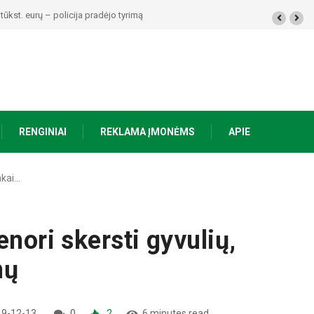
alimai padariusius vagystes Alytuje ir Dauguose
RENGINIAI
REKLAMA ĮMONĖMS
APIE
nkai…
nori skersti gyvulių,
mų
9-12-13
0
2
6 minutes read