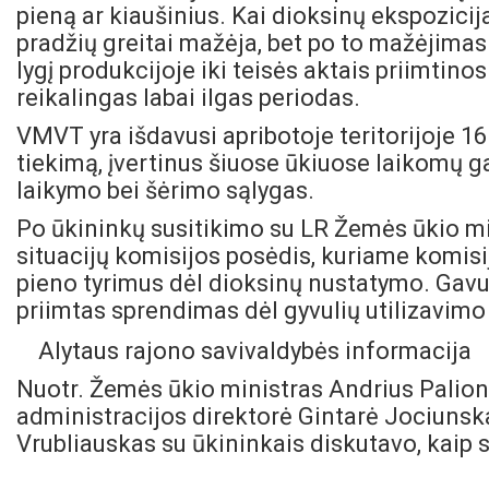
pieną ar kiaušinius. Kai dioksinų ekspozicij
pradžių greitai mažėja, bet po to mažėjimas 
lygį produkcijoje iki teisės aktais priimtin
reikalingas labai ilgas periodas.
VMVT yra išdavusi apribotoje teritorijoje 16
tiekimą, įvertinus šiuose ūkiuose laikomų ga
laikymo bei šėrimo sąlygas.
Po ūkininkų susitikimo su LR Žemės ūkio mi
situacijų komisijos posėdis, kuriame komis
pieno tyrimus dėl dioksinų nustatymo. Gavu
priimtas sprendimas dėl gyvulių utilizavim
Alytaus rajono savivaldybės informacija
Nuotr. Žemės ūkio ministras Andrius Palioni
administracijos direktorė Gintarė Jociunsk
Vrubliauskas su ūkininkais diskutavo, kaip 