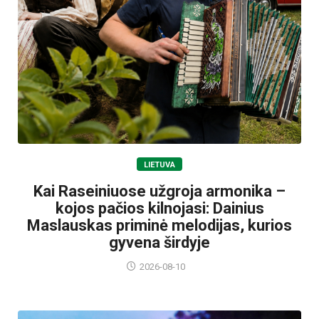
LIETUVA
Kai Raseiniuose užgroja armonika –
kojos pačios kilnojasi: Dainius
Maslauskas priminė melodijas, kurios
gyvena širdyje
2026-08-10