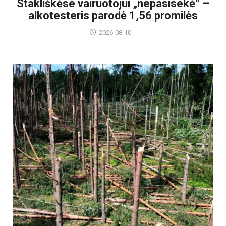
Stakliškėse vairuotojui „nepasisekė“ –
alkotesteris parodė 1,56 promilės
2026-08-10