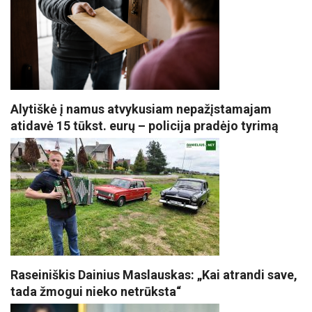
Alytiškė į namus atvykusiam nepažįstamajam
atidavė 15 tūkst. eurų – policija pradėjo tyrimą
Raseiniškis Dainius Maslauskas: „Kai atrandi save,
tada žmogui nieko netrūksta“