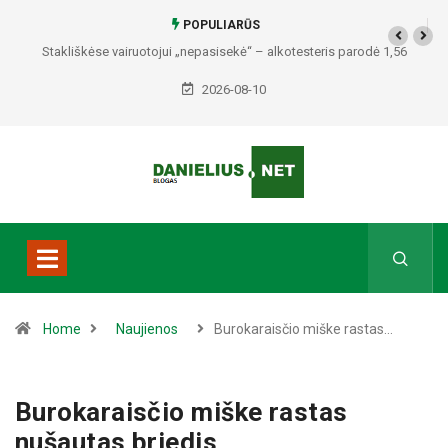
POPULIARŪS
Stakliškėse vairuotojui „nepasisekė“ – alkotesteris parodė 1,56
promilės
2026-08-10
Home
Naujienos
Burokaraisčio miške rastas…
Burokaraisčio miške rastas
nušautas briedis