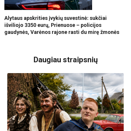
Alytaus apskrities įvykių suvestinė: sukčiai
išviliojo 3350 eurų, Prienuose – policijos
gaudynės, Varėnos rajone rasti du mirę žmonės
VISI POPULIARIAUSI
Daugiau straipsnių