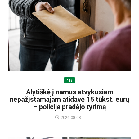
112
Alytiškė į namus atvykusiam
nepažįstamajam atidavė 15 tūkst. eurų
– policija pradėjo tyrimą
2026-08-08