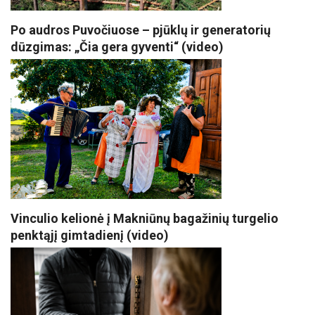
Po audros Puvočiuose – pjūklų ir generatorių
dūzgimas: „Čia gera gyventi“ (video)
Vinculio kelionė į Makniūnų bagažinių turgelio
penktąjį gimtadienį (video)