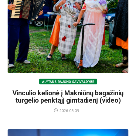
ALYTAUS RAJONO SAVIVALDYBĖ
Vinculio kelionė į Makniūnų bagažinių
turgelio penktąjį gimtadienį (video)
2026-08-09