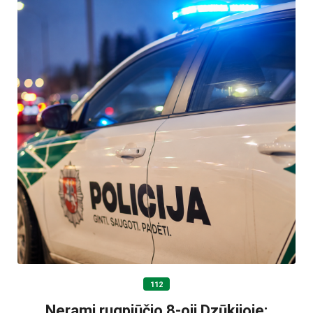
112
Nerami rugpjūčio 8-oji Dzūkijoje: