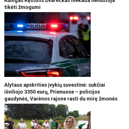
Kunigas Kęstutis Dvareckas niekada nenustoja
tikėti žmogumi
Alytaus apskrities įvykių suvestinė: sukčiai
išviliojo 3350 eurų, Prienuose – policijos
gaudynės, Varėnos rajone rasti du mirę žmonės