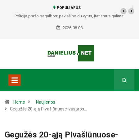
POPULIARŪS
Policija prašo pagalbos: paviešino du vyrus, įtariamus galimai
padariusius vagystes Alytuje ir Dauguose
2026-08-08
Home
Naujienos
Gegužės 20-ąją Pivašiūnuose-vasaros…
Gegužės 20-ąją Pivašiūnuose-