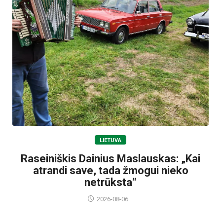
LIETUVA
Raseiniškis Dainius Maslauskas: „Kai
atrandi save, tada žmogui nieko
netrūksta“
2026-08-06