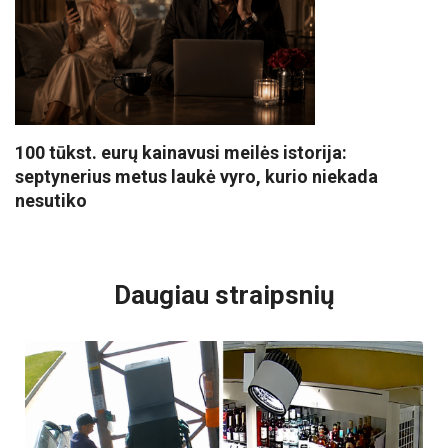
100 tūkst. eurų kainavusi meilės istorija:
septynerius metus laukė vyro, kurio niekada
nesutiko
VISI POPULIARIAUSI
Daugiau straipsnių