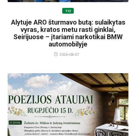
112
Alytuje ARO šturmavo butą: sulaikytas
vyras, kratos metu rasti ginklai,
Seirijuose – įtariami narkotikai BMW
automobilyje
2026-08-07