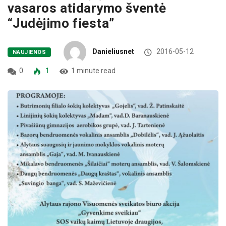
vasaros atidarymo šventė
“Judėjimo fiesta”
Danieliusnet
2016-05-12
NAUJIENOS
0
1
1 minute read