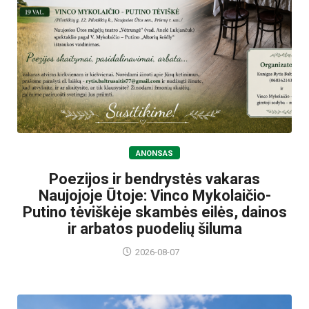
ANONSAS
Poezijos ir bendrystės vakaras
Naujojoje Ūtoje: Vinco Mykolaičio-
Putino tėviškėje skambės eilės, dainos
ir arbatos puodelių šiluma
2026-08-07