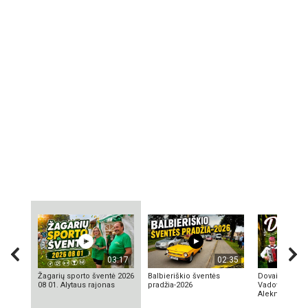
03:17
02:35
Žagarių sporto šventė 2026
Balbieriškio šventės
Dovainonių ka
08 01. Alytaus rajonas
pradžia-2026
Vadovas Vyta
Aleknavičius