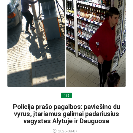
112
Policija prašo pagalbos: paviešino du
vyrus, įtariamus galimai padariusius
vagystes Alytuje ir Dauguose
2026-08-07