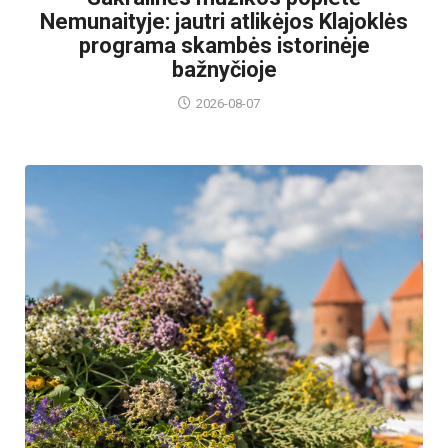
Nemunaityje: jautri atlikėjos Klajoklės
programa skambės istorinėje
bažnyčioje
2026-08-07