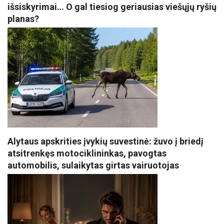
išsiskyrimai… O gal tiesiog geriausias viešųjų ryšių
planas?
Alytaus apskrities įvykių suvestinė: žuvo į briedį
atsitrenkęs motociklininkas, pavogtas
automobilis, sulaikytas girtas vairuotojas