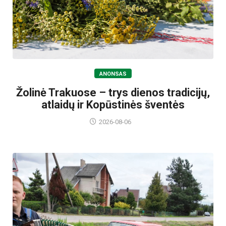
ANONSAS
Žolinė Trakuose – trys dienos tradicijų,
atlaidų ir Kopūstinės šventės
2026-08-06