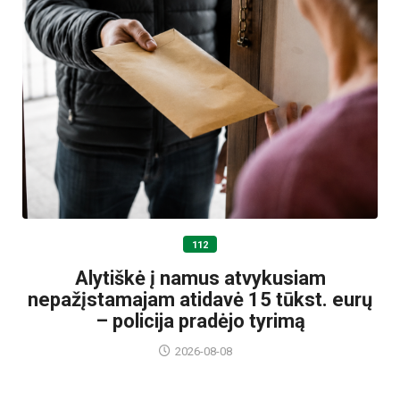
112
Alytiškė į namus atvykusiam
nepažįstamajam atidavė 15 tūkst. eurų
– policija pradėjo tyrimą
2026-08-08