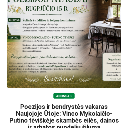
ANONSAS
Poezijos ir bendrystės vakaras
Naujojoje Ūtoje: Vinco Mykolaičio-
Putino tėviškėje skambės eilės, dainos
ir arbatos puodelių šiluma