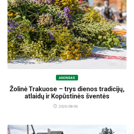
ANONSAS
Žolinė Trakuose – trys dienos tradicijų,
atlaidų ir Kopūstinės šventės
2026-08-06