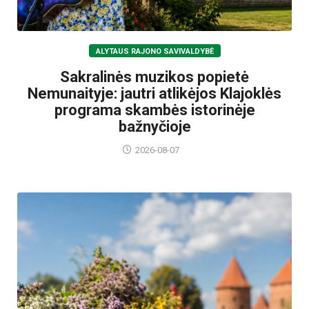
ALYTAUS RAJONO SAVIVALDYBĖ
Sakralinės muzikos popietė
Nemunaityje: jautri atlikėjos Klajoklės
programa skambės istorinėje
bažnyčioje
2026-08-07