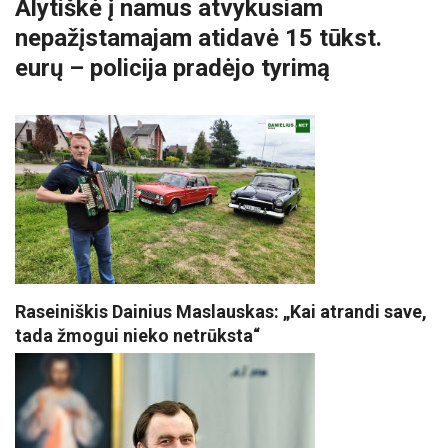
Alytiškė į namus atvykusiam
nepažįstamajam atidavė 15 tūkst.
eurų – policija pradėjo tyrimą
Raseiniškis Dainius Maslauskas: „Kai atrandi save,
tada žmogui nieko netrūksta“