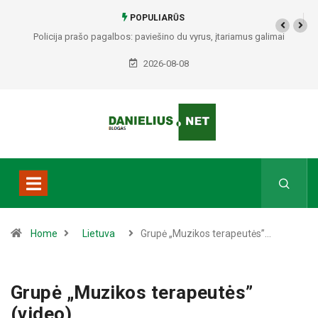
POPULIARŪS
Policija prašo pagalbos: paviešino du vyrus, įtariamus galimai
padariusius vagystes Alytuje ir Dauguose
2026-08-08
Home
Lietuva
Grupė „Muzikos terapeutės”…
Grupė „Muzikos terapeutės”
(video)