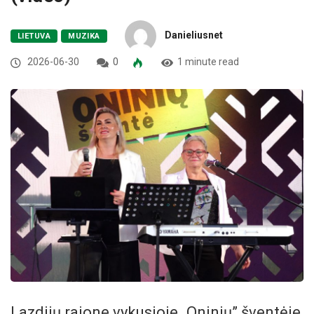
Danieliusnet
LIETUVA
MUZIKA
2026-06-30
0
1 minute read
Lazdijų rajone vykusioje „Oninių” šventėje