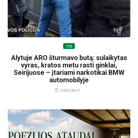
112
Alytuje ARO šturmavo butą: sulaikytas
vyras, kratos metu rasti ginklai,
Seirijuose – įtariami narkotikai BMW
automobilyje
2026-08-07