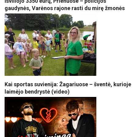
išviliojo 3350 eurų, Prienuose – policijos
gaudynės, Varėnos rajone rasti du mirę žmonės
Kai sportas suvienija: Žagariuose – šventė, kurioje
laimėjo bendrystė (video)