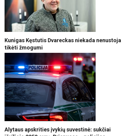
Kunigas Kęstutis Dvareckas niekada nenustoja
tikėti žmogumi
Alytaus apskrities įvykių suvestinė: sukčiai