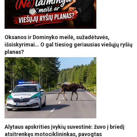
Oksanos ir Dominyko meilė, sužadėtuvės,
išsiskyrimai… O gal tiesiog geriausias viešųjų ryšių
planas?
Alytaus apskrities įvykių suvestinė: žuvo į briedį
atsitrenkęs motociklininkas, pavogtas