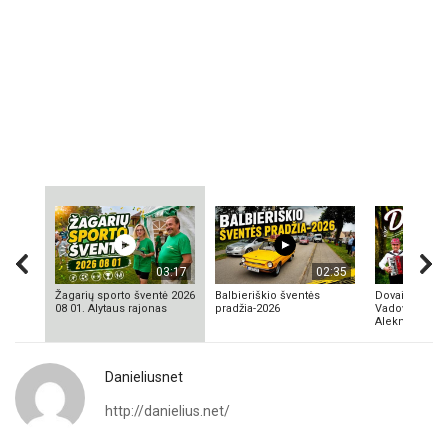
03:17
02:35
Žagarių sporto šventė 2026
Balbieriškio šventės
Dovainonių ka
08 01. Alytaus rajonas
pradžia-2026
Vadovas Vyta
Aleknavičius
Danieliusnet
http://danielius.net/