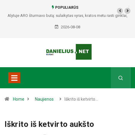
POPULIARŪS
Alytuje ARO šturmavo butą: sulaikytas vyras, kratos metu rasti ginklai,
Seirijuose – įtariami narkotikai BMW automobilyje
2026-08-08
Home
Naujienos
Iškrito iš ketvirto…
Iškrito iš ketvirto aukšto