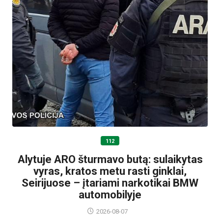
112
Alytuje ARO šturmavo butą: sulaikytas
vyras, kratos metu rasti ginklai,
Seirijuose – įtariami narkotikai BMW
automobilyje
2026-08-07