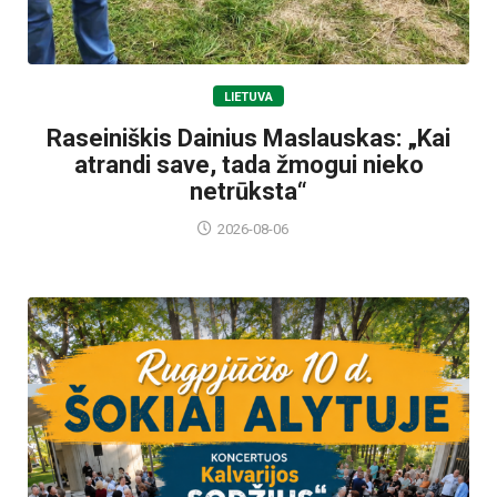
LIETUVA
Raseiniškis Dainius Maslauskas: „Kai
atrandi save, tada žmogui nieko
netrūksta“
2026-08-06