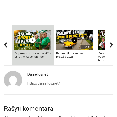
03:17
02:35
Žagarių sporto šventė 2026
Balbieriškio šventės
Dovainonių ka
08 01. Alytaus rajonas
pradžia-2026
Vadovas Vyta
Aleknavičius
Danieliusnet
http://danielius.net/
Rašyti komentarą