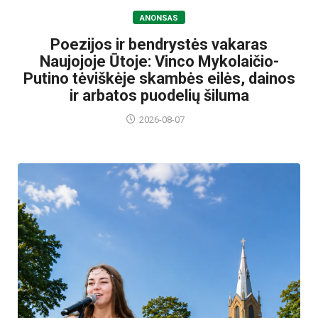
ANONSAS
Poezijos ir bendrystės vakaras
Naujojoje Ūtoje: Vinco Mykolaičio-
Putino tėviškėje skambės eilės, dainos
ir arbatos puodelių šiluma
2026-08-07