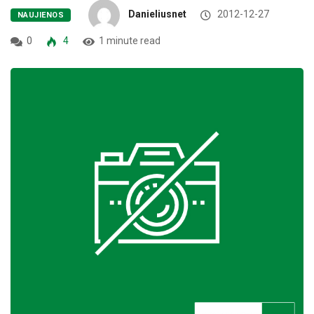
Danieliusnet
2012-12-27
NAUJIENOS
0
4
1 minute read