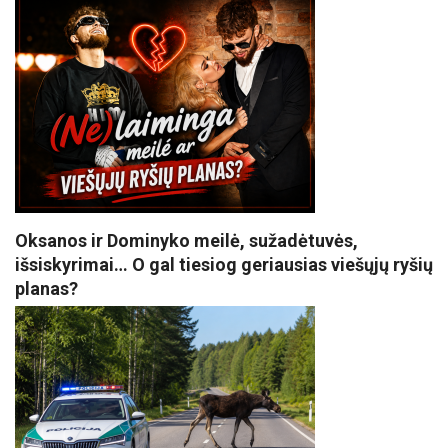
Oksanos ir Dominyko meilė, sužadėtuvės,
išsiskyrimai… O gal tiesiog geriausias viešųjų ryšių
planas?