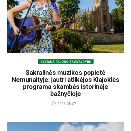
ALYTAUS RAJONO SAVIVALDYBĖ
Sakralinės muzikos popietė
Nemunaityje: jautri atlikėjos Klajoklės
programa skambės istorinėje
bažnyčioje
2026-08-07