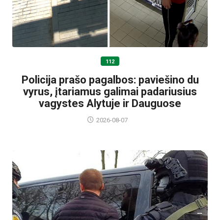
112
Policija prašo pagalbos: paviešino du
vyrus, įtariamus galimai padariusius
vagystes Alytuje ir Dauguose
2026-08-07