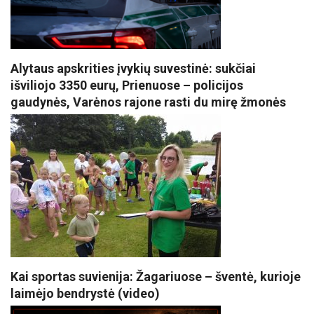
Alytaus apskrities įvykių suvestinė: sukčiai
išviliojo 3350 eurų, Prienuose – policijos
gaudynės, Varėnos rajone rasti du mirę žmonės
Kai sportas suvienija: Žagariuose – šventė, kurioje
laimėjo bendrystė (video)