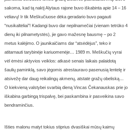
sakoma, kad tą naktį Alytaus rajone buvo iškabinta apie 14 – 16
vėliavų! Ir tik Meškučiuose dėka geradario buvo pagauti
“nusikaltėliai”! Kadangi buvo dar nepilnamečiai (vienam tetrūko 4
dienų iki pilnametystės), jie gavo mažesnę bausmę – po 2
metus kalėjimo. O jaunikaičiams dar “atsėdėjus”, teko ir
atitarnauti tarybinėje kariuomenėje… 1989 m. Meškučių vyrai
vėl ėmėsi aktyvios veiklos: atkasė senais laikais palaidotą
šaulių paminklą, savo jėgomis atrestauravo pasenusią lentelę ir
atsivežę dar daug reikalingų akmenų, atstatė gražų obeliską…
O kiekvieną valstybei svarbią dieną Vincas Čekanauskas prie jo
iškabina garbingą trispalvę, bei paskambina ir pasveikina savo
bendraminčius.
Išties malonu matyt tokius stiprius dvasiškai mūsų kaimų