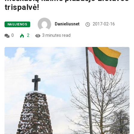
trispalvė!
Danieliusnet
2017-02-16
NAUJIENOS
0
2
3 minutes read