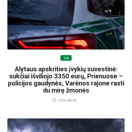
112
Alytaus apskrities įvykių suvestinė:
sukčiai išviliojo 3350 eurų, Prienuose –
policijos gaudynės, Varėnos rajone rasti
du mirę žmonės
2026-08-06