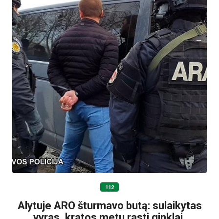
112
Alytuje ARO šturmavo butą: sulaikytas
vyras, kratos metu rasti ginklai,