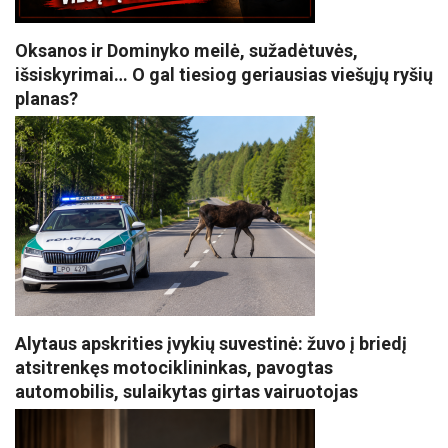
Oksanos ir Dominyko meilė, sužadėtuvės,
išsiskyrimai… O gal tiesiog geriausias viešųjų ryšių
planas?
Alytaus apskrities įvykių suvestinė: žuvo į briedį
atsitrenkęs motociklininkas, pavogtas
automobilis, sulaikytas girtas vairuotojas