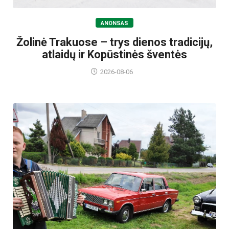
ANONSAS
Žolinė Trakuose – trys dienos tradicijų,
atlaidų ir Kopūstinės šventės
2026-08-06