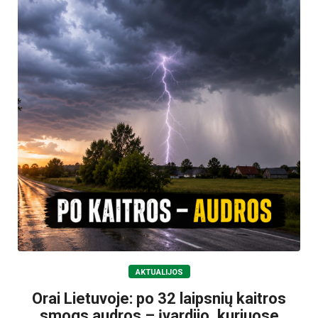
AKTUALIJOS
Orai Lietuvoje: po 32 laipsnių kaitros
smogs audros – įvardijo, kuriuose