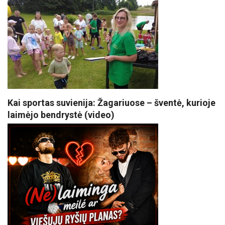
Kai sportas suvienija: Žagariuose – šventė, kurioje
laimėjo bendrystė (video)