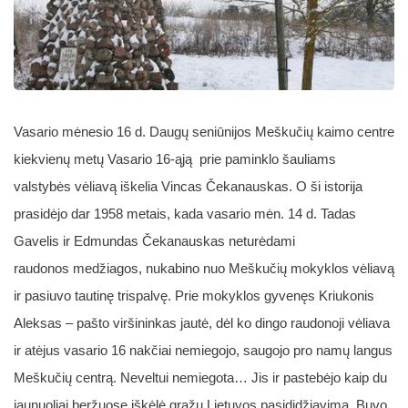
Vasario mėnesio 16 d. Daugų seniūnijos Meškučių kaimo
centre
kiekvienų metų Vasario 16-ąją prie paminklo šauliams
valstybės vėliavą iškelia Vincas Čekanauskas. O ši istorija
prasidėjo dar 1958 metais, kada
vasario mėn. 14 d. Tadas
Gavelis ir Edmundas Čekanauskas neturėdami
raudonos medžiagos, nukabino nuo Meškučių mokyklos vėliavą
ir pasiuvo tautinę trispalvę. Prie mokyklos gyvenęs Kriukonis
Aleksas – pašto viršininkas jautė, dėl ko dingo raudonoji vėliava
ir atėjus vasario 16 nakčiai nemiegojo, saugojo pro namų langus
Meškučių centrą. Neveltui nemiegota… Jis ir pastebėjo kaip du
jaunuoliai beržuose iškėlė gražų Lietuvos pasididžiavimą. Buvo