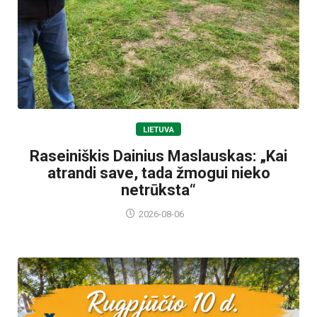
LIETUVA
Raseiniškis Dainius Maslauskas: „Kai
atrandi save, tada žmogui nieko
netrūksta“
2026-08-06