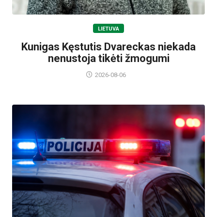
LIETUVA
Kunigas Kęstutis Dvareckas niekada
nenustoja tikėti žmogumi
2026-08-06