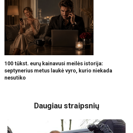
100 tūkst. eurų kainavusi meilės istorija:
septynerius metus laukė vyro, kurio niekada
nesutiko
VISI POPULIARIAUSI
Daugiau straipsnių