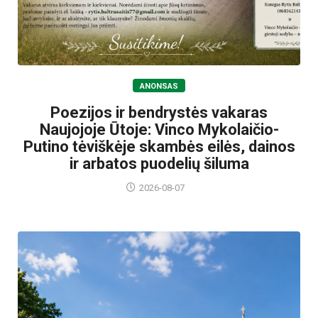
ANONSAS
Poezijos ir bendrystės vakaras
Naujojoje Ūtoje: Vinco Mykolaičio-
Putino tėviškėje skambės eilės, dainos
ir arbatos puodelių šiluma
2026-08-07