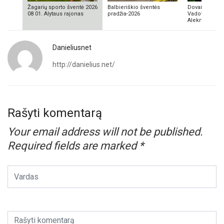
Žagarių sporto šventė 2026
Balbieriškio šventės
Dovainonių ka
08 01. Alytaus rajonas
pradžia-2026
Vadovas Vyta
Aleknavičius
Danieliusnet
http://danielius.net/
Rašyti komentarą
Your email address will not be published.
Required fields are marked
*