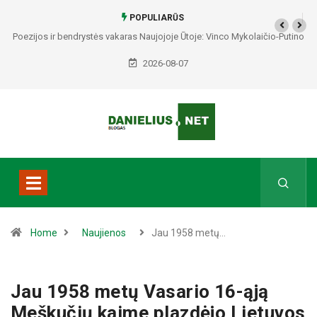
POPULIARŪS
Poezijos ir bendrystės vakaras Naujojoje Ūtoje: Vinco Mykolaičio-Putino
tėviškėje skambės eilės, dainos ir arbatos puodelių šiluma
2026-08-07
Home
Naujienos
Jau 1958 metų…
Jau 1958 metų Vasario 16-ąją
Meškučių kaime plazdėjo Lietuvos