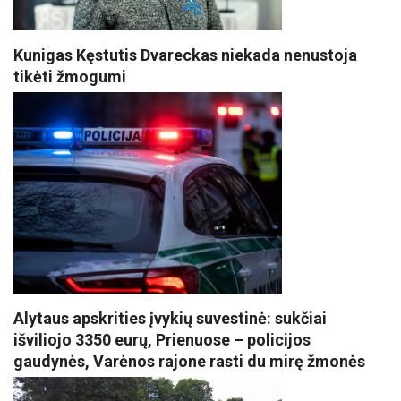
Kunigas Kęstutis Dvareckas niekada nenustoja
tikėti žmogumi
Alytaus apskrities įvykių suvestinė: sukčiai
išviliojo 3350 eurų, Prienuose – policijos
gaudynės, Varėnos rajone rasti du mirę žmonės