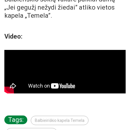
„Jei gegužį nežydi žiedai” atliko vietos
kapela „Temela”.
Video:
Tags:
Balbieiriškio kapela Temela