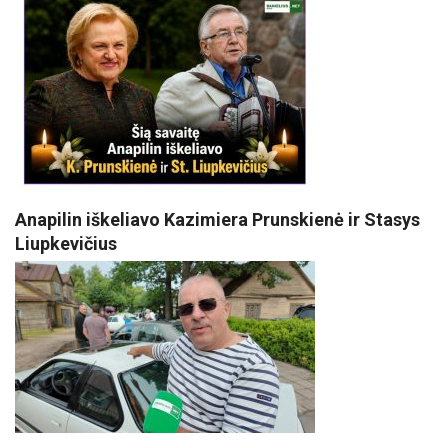
Anapilin iškeliavo Kazimiera Prunskienė ir Stasys
Liupkevičius