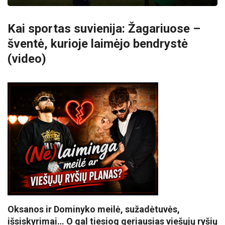
Kai sportas suvienija: Žagariuose –
šventė, kurioje laimėjo bendrystė
(video)
Oksanos ir Dominyko meilė, sužadėtuvės,
išsiskyrimai… O gal tiesiog geriausias viešųjų ryšių