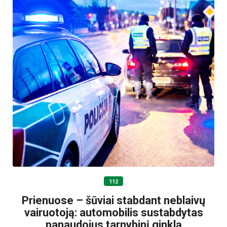
112
Prienuose – šūviai stabdant neblaivų
vairuotoją: automobilis sustabdytas
panaudojus tarnybinį ginklą