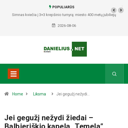
POPULIARŪS
Simnas kviečia į 3×3 krepšinio turnyrą: miesto 400 metų jubiliejų
pažymės sporto švente
2026-08-06
Home
Liksma
Jei gegužį nežydi…
Jei gegužį nežydi žiedai –
Balbieriškio kapela „Temela”