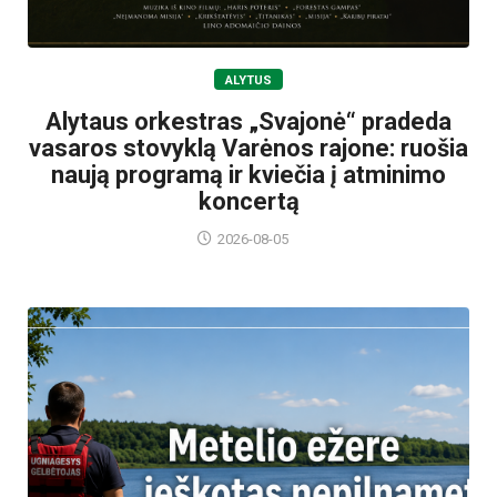
ALYTUS
Alytaus orkestras „Svajonė“ pradeda
vasaros stovyklą Varėnos rajone: ruošia
naują programą ir kviečia į atminimo
koncertą
2026-08-05