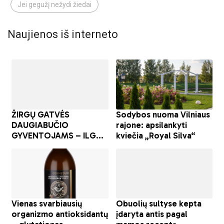
Jei gegužį nežydi žiedai
Naujienos iš interneto