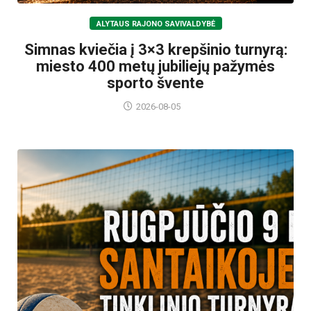
ALYTAUS RAJONO SAVIVALDYBĖ
Simnas kviečia į 3×3 krepšinio turnyrą:
miesto 400 metų jubiliejų pažymės
sporto švente
2026-08-05