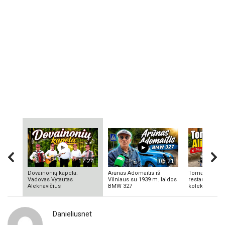
17:24
06:21
Dovainonių kapela.
Arūnas Adomaitis iš
Tomas Aliulis
Vadovas Vytautas
Vilniaus su 1939 m. laidos
restauratorius
Aleknavičius
BMW 327
kolekcionieriu
Danieliusnet