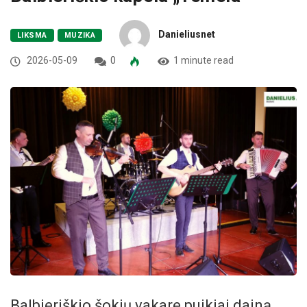
Danieliusnet
LIKSMA
MUZIKA
2026-05-09
0
1 minute read
Balbieriškio šokių vakare puikiai dainą