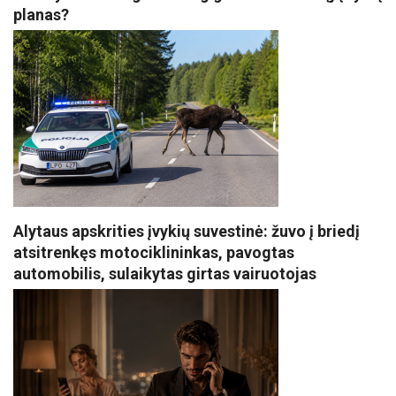
planas?
Alytaus apskrities įvykių suvestinė: žuvo į briedį
atsitrenkęs motociklininkas, pavogtas
automobilis, sulaikytas girtas vairuotojas