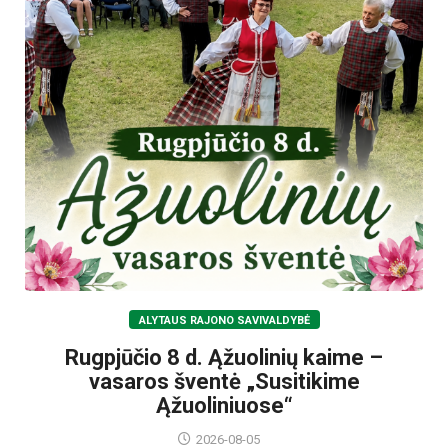
ALYTAUS RAJONO SAVIVALDYBĖ
Rugpjūčio 8 d. Ąžuolinių kaime –
vasaros šventė „Susitikime
Ąžuoliniuose“
2026-08-05