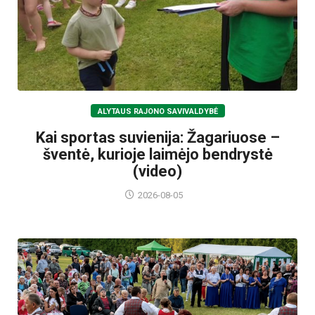
ALYTAUS RAJONO SAVIVALDYBĖ
Kai sportas suvienija: Žagariuose –
šventė, kurioje laimėjo bendrystė
(video)
2026-08-05