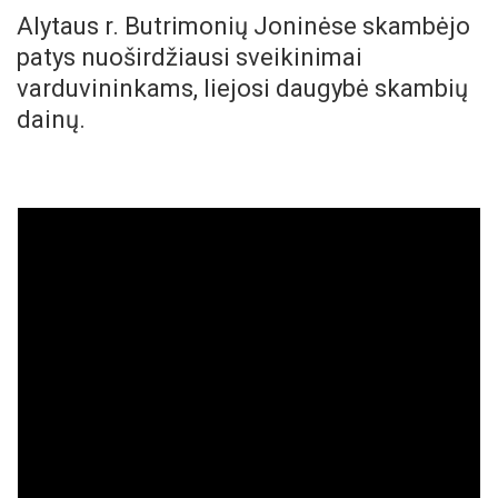
Alytaus r. Butrimonių Joninėse skambėjo
patys nuoširdžiausi sveikinimai
varduvininkams, liejosi daugybė skambių
dainų.