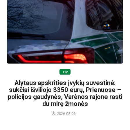
112
Alytaus apskrities įvykių suvestinė:
sukčiai išviliojo 3350 eurų, Prienuose –
policijos gaudynės, Varėnos rajone rasti
du mirę žmonės
2026-08-06