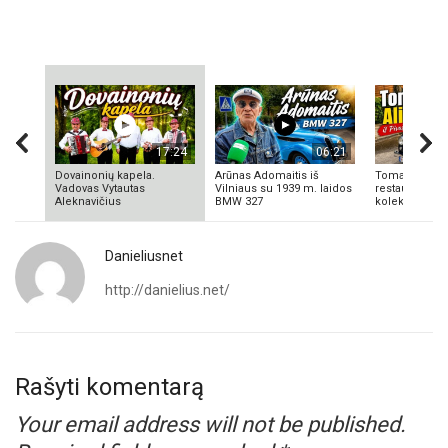
17:24
06:21
Dovainonių kapela.
Arūnas Adomaitis iš
Tomas Aliulis
Vadovas Vytautas
Vilniaus su 1939 m. laidos
restauratorius
Aleknavičius
BMW 327
kolekcionieriu
Danieliusnet
http://danielius.net/
Rašyti komentarą
Your email address will not be published.