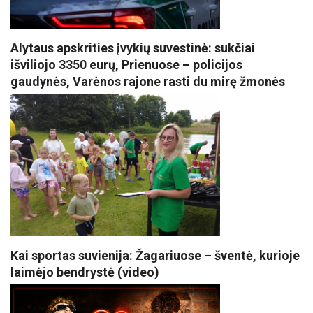
Alytaus apskrities įvykių suvestinė: sukčiai
išviliojo 3350 eurų, Prienuose – policijos
gaudynės, Varėnos rajone rasti du mirę žmonės
Kai sportas suvienija: Žagariuose – šventė, kurioje
laimėjo bendrystė (video)