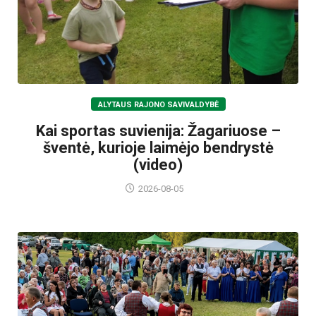
ALYTAUS RAJONO SAVIVALDYBĖ
Kai sportas suvienija: Žagariuose –
šventė, kurioje laimėjo bendrystė
(video)
2026-08-05