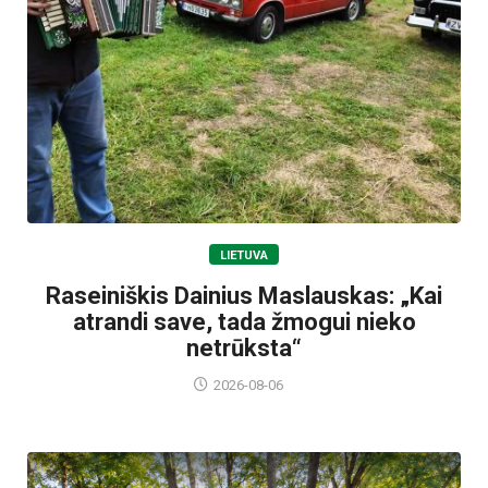
LIETUVA
Raseiniškis Dainius Maslauskas: „Kai
atrandi save, tada žmogui nieko
netrūksta“
2026-08-06