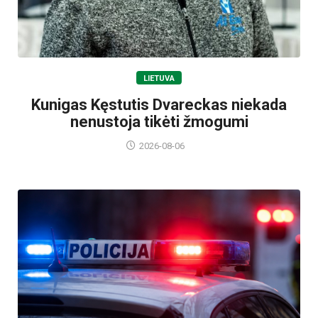
LIETUVA
Kunigas Kęstutis Dvareckas niekada
nenustoja tikėti žmogumi
2026-08-06