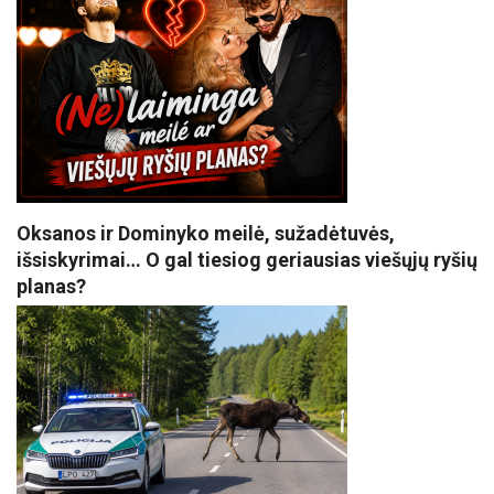
Oksanos ir Dominyko meilė, sužadėtuvės,
išsiskyrimai… O gal tiesiog geriausias viešųjų ryšių
planas?