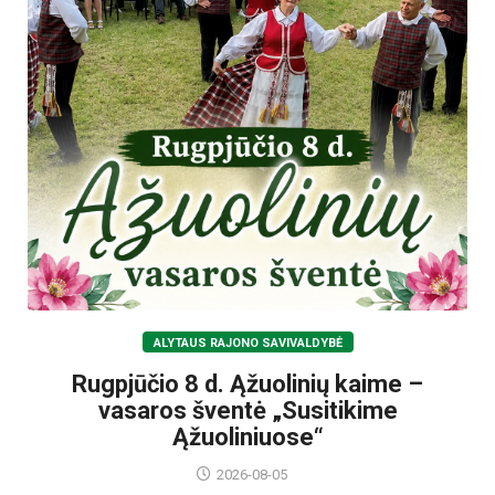
ALYTAUS RAJONO SAVIVALDYBĖ
Rugpjūčio 8 d. Ąžuolinių kaime –
vasaros šventė „Susitikime
Ąžuoliniuose“
2026-08-05