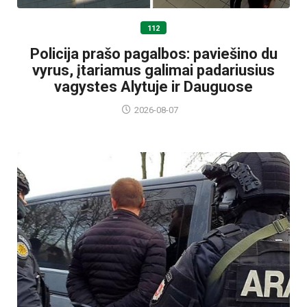
112
Policija prašo pagalbos: paviešino du
vyrus, įtariamus galimai padariusius
vagystes Alytuje ir Dauguose
2026-08-07