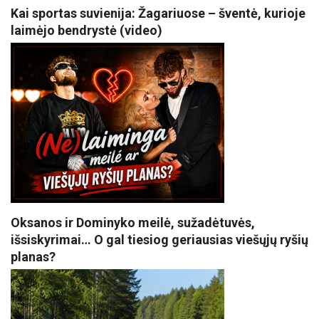
Kai sportas suvienija: Žagariuose – šventė, kurioje
laimėjo bendrystė (video)
Oksanos ir Dominyko meilė, sužadėtuvės,
išsiskyrimai… O gal tiesiog geriausias viešųjų ryšių
planas?