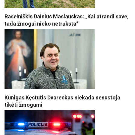
Raseiniškis Dainius Maslauskas: „Kai atrandi save,
tada žmogui nieko netrūksta“
Kunigas Kęstutis Dvareckas niekada nenustoja
tikėti žmogumi