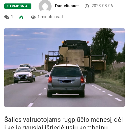
Danieliusnet
2023-08-06
STRAIPSNIAI
1
1 minute read
Šalies vairuotojams rugpjūčio mėnesį, dėl
į kelią gausiai išriedėjusių kombainų,