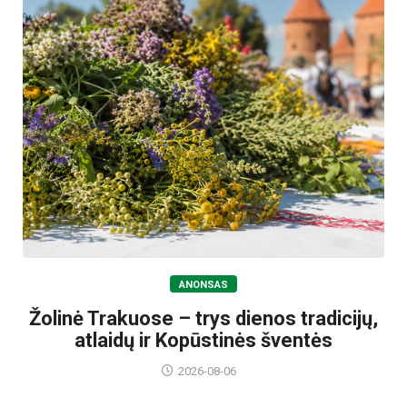
ANONSAS
Žolinė Trakuose – trys dienos tradicijų,
atlaidų ir Kopūstinės šventės
2026-08-06