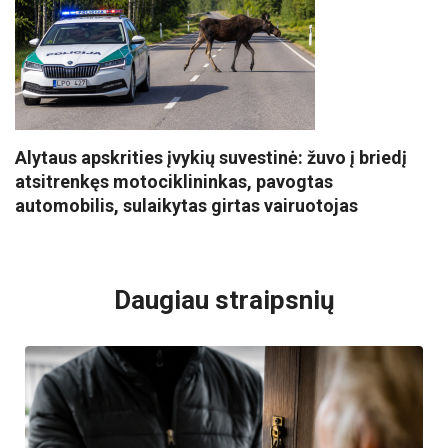
Alytaus apskrities įvykių suvestinė: žuvo į briedį
atsitrenkęs motociklininkas, pavogtas
automobilis, sulaikytas girtas vairuotojas
VISI POPULIARIAUSI
Daugiau straipsnių