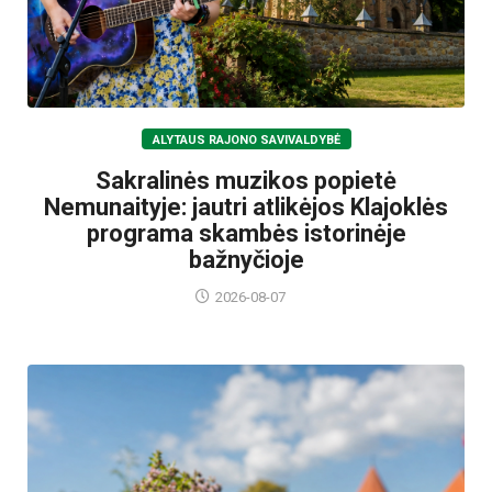
ALYTAUS RAJONO SAVIVALDYBĖ
Sakralinės muzikos popietė
Nemunaityje: jautri atlikėjos Klajoklės
programa skambės istorinėje
bažnyčioje
2026-08-07