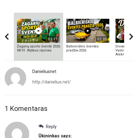
03:17
02:35
Žagarių sporto šventė 2026
Balbieriškio šventės
Dovainonių ka
08 01. Alytaus rajonas
pradžia-2026
Vadovas Vyta
Aleknavičius
Danieliusnet
http://danielius.net/
1 Komentaras
Reply
Ūkininkas
says: