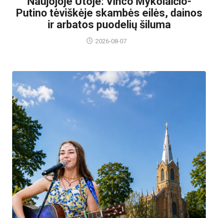
Naujojoje Ūtoje: Vinco Mykolaičio-
Putino tėviškėje skambės eilės, dainos
ir arbatos puodelių šiluma
2026-08-07