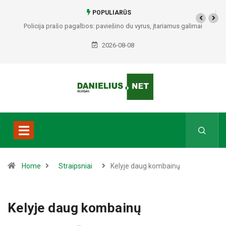
POPULIARŪS
Policija prašo pagalbos: paviešino du vyrus, įtariamus galimai
padariusius vagystes Alytuje ir Dauguose
2026-08-08
Home
Straipsniai
Kelyje daug kombainų
Kelyje daug kombainų