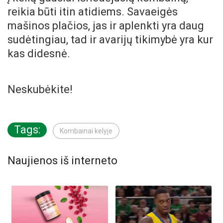
reikia būti itin atidiems. Savaeigės
mašinos plačios, jas ir aplenkti yra daug
sudėtingiau, tad ir avarijų tikimybė yra kur
kas didesnė.
Neskubėkite!
Tags:
Kombainai kelyje
Naujienos iš interneto