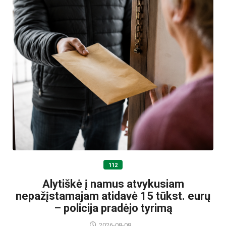
112
Alytiškė į namus atvykusiam
nepažįstamajam atidavė 15 tūkst. eurų
– policija pradėjo tyrimą
2026-08-08