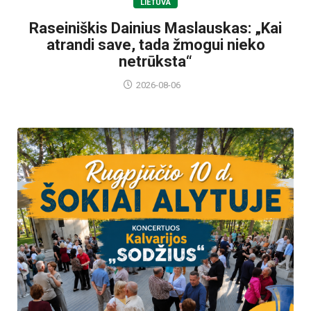
LIETUVA
Raseiniškis Dainius Maslauskas: „Kai
atrandi save, tada žmogui nieko
netrūksta“
2026-08-06