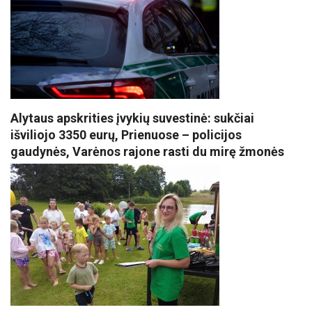
Alytaus apskrities įvykių suvestinė: sukčiai
išviliojo 3350 eurų, Prienuose – policijos
gaudynės, Varėnos rajone rasti du mirę žmonės