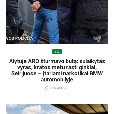
112
Alytuje ARO šturmavo butą: sulaikytas
vyras, kratos metu rasti ginklai,
Seirijuose – įtariami narkotikai BMW
automobilyje
2026-08-07