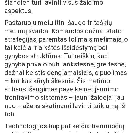
šiandien turi lavinti visus žaidimo
aspektus.
Pastaruoju metu itin išaugo tritaškių
metimų svarba. Komandos dažnai stato
strategijas, paremtas tolimais metimais, o
tai keičia ir aikštės išsidėstymą bei
gynybos struktūras. Tai reiškia, kad
gynyba privalo būti lankstesnė, greitesnė,
dažnai keistis dengiamaisiais, o puolimas
– kur kas kūrybiškesnis. Šis metimo
stiliaus išaugimas paveikė net jaunimo
treniravimo sistemas – jauni žaidėjai jau
nuo mažens skatinami lavinti taiklumą iš
toli.
Technologijos taip pat keičia treniruočių