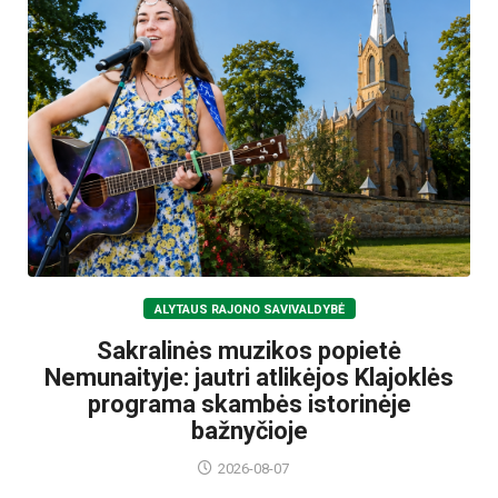
ALYTAUS RAJONO SAVIVALDYBĖ
Sakralinės muzikos popietė
Nemunaityje: jautri atlikėjos Klajoklės
programa skambės istorinėje
bažnyčioje
2026-08-07