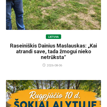
LIETUVA
Raseiniškis Dainius Maslauskas: „Kai
atrandi save, tada žmogui nieko
netrūksta“
2026-08-06