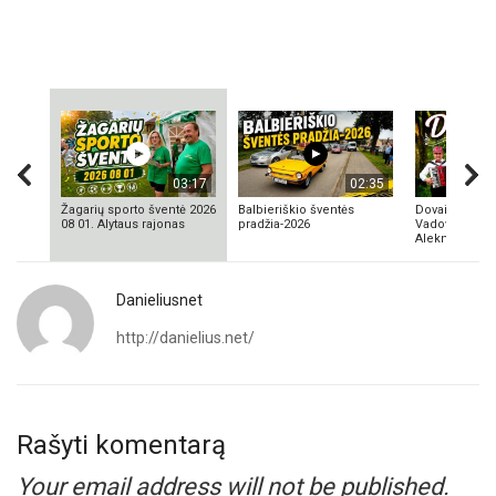
03:17
02:35
Žagarių sporto šventė 2026
Balbieriškio šventės
Dovainonių ka
08 01. Alytaus rajonas
pradžia-2026
Vadovas Vyta
Aleknavičius
Danieliusnet
http://danielius.net/
Rašyti komentarą
Your email address will not be published.