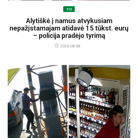
112
Alytiškė į namus atvykusiam
nepažįstamajam atidavė 15 tūkst. eurų
– policija pradėjo tyrimą
2026-08-08