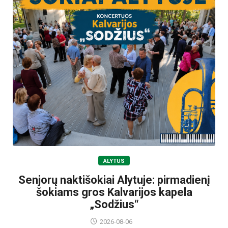
ALYTUS
Senjorų naktišokiai Alytuje: pirmadienį
šokiams gros Kalvarijos kapela
„Sodžius“
2026-08-06