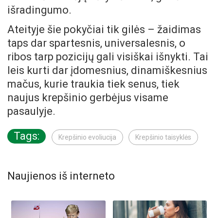
išradingumo.
Ateityje šie pokyčiai tik gilės – žaidimas
taps dar spartesnis, universalesnis, o
ribos tarp pozicijų gali visiškai išnykti. Tai
leis kurti dar įdomesnius, dinamiškesnius
mačus, kurie traukia tiek senus, tiek
naujus krepšinio gerbėjus visame
pasaulyje.
Tags:
Krepšinio evoliucija
Krepšinio taisyklės
Naujienos iš interneto