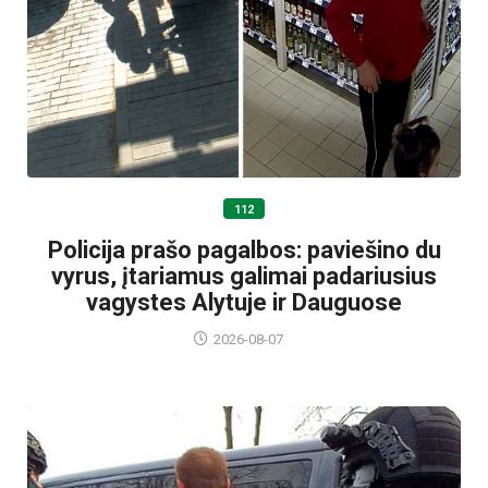
112
Policija prašo pagalbos: paviešino du
vyrus, įtariamus galimai padariusius
vagystes Alytuje ir Dauguose
2026-08-07