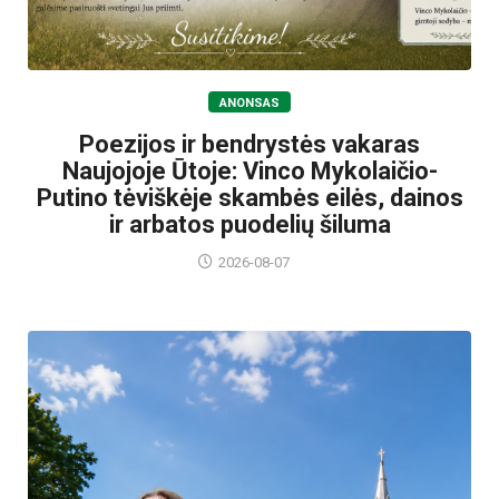
ANONSAS
Poezijos ir bendrystės vakaras
Naujojoje Ūtoje: Vinco Mykolaičio-
Putino tėviškėje skambės eilės, dainos
ir arbatos puodelių šiluma
2026-08-07