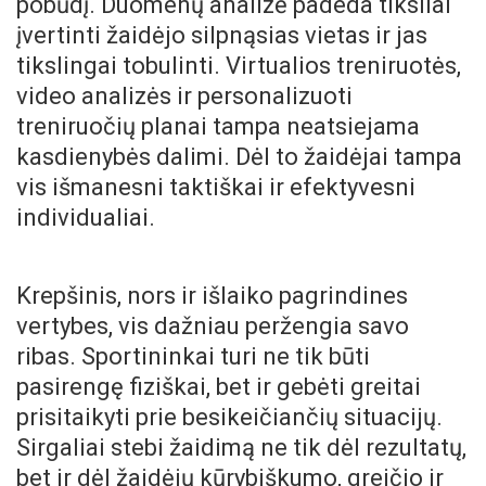
pobūdį. Duomenų analizė padeda tiksliai
įvertinti žaidėjo silpnąsias vietas ir jas
tikslingai tobulinti. Virtualios treniruotės,
video analizės ir personalizuoti
treniruočių planai tampa neatsiejama
kasdienybės dalimi. Dėl to žaidėjai tampa
vis išmanesni taktiškai ir efektyvesni
individualiai.
Krepšinis, nors ir išlaiko pagrindines
vertybes, vis dažniau peržengia savo
ribas. Sportininkai turi ne tik būti
pasirengę fiziškai, bet ir gebėti greitai
prisitaikyti prie besikeičiančių situacijų.
Sirgaliai stebi žaidimą ne tik dėl rezultatų,
bet ir dėl žaidėjų kūrybiškumo, greičio ir