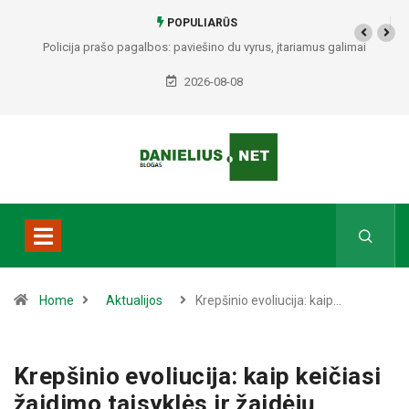
POPULIARŪS
riamus galimai
Alytuje ARO šturmavo butą: sulaikytas vyras, kratos metu r
uose
Seirijuose – įtariami narkotikai BMW automobil
2026-08-08
Home
Aktualijos
Krepšinio evoliucija: kaip…
Krepšinio evoliucija: kaip keičiasi
žaidimo taisyklės ir žaidėjų