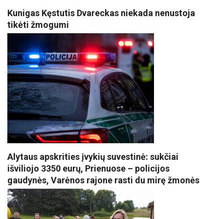
Kunigas Kęstutis Dvareckas niekada nenustoja
tikėti žmogumi
Alytaus apskrities įvykių suvestinė: sukčiai
išviliojo 3350 eurų, Prienuose – policijos
gaudynės, Varėnos rajone rasti du mirę žmonės