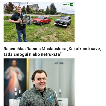
Raseiniškis Dainius Maslauskas: „Kai atrandi save,
tada žmogui nieko netrūksta“