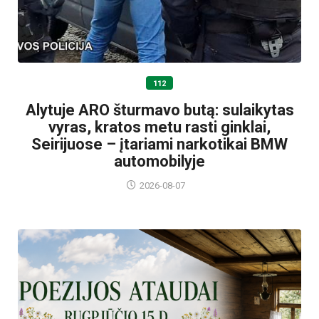
112
Alytuje ARO šturmavo butą: sulaikytas
vyras, kratos metu rasti ginklai,
Seirijuose – įtariami narkotikai BMW
automobilyje
2026-08-07