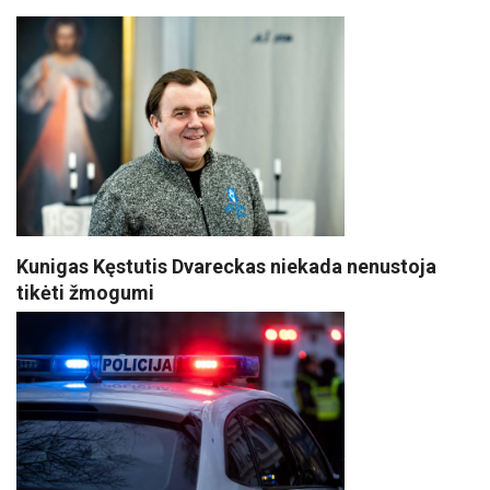
Kunigas Kęstutis Dvareckas niekada nenustoja
tikėti žmogumi