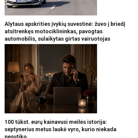
Alytaus apskrities įvykių suvestinė: žuvo į briedį
atsitrenkęs motociklininkas, pavogtas
automobilis, sulaikytas girtas vairuotojas
100 tūkst. eurų kainavusi meilės istorija:
septynerius metus laukė vyro, kurio niekada
nesutiko