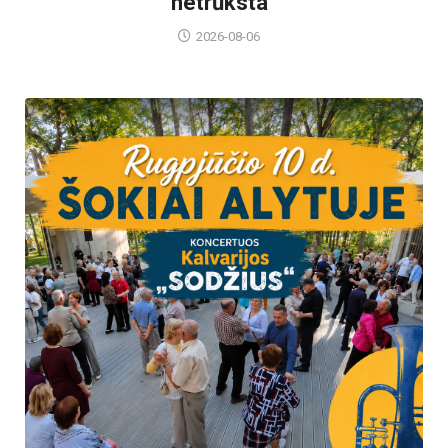
netrūksta“
2026-08-06