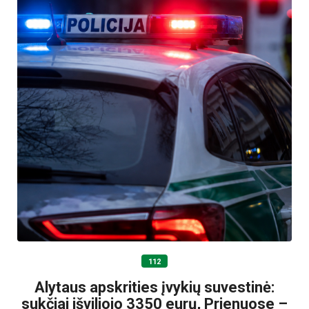
112
Alytaus apskrities įvykių suvestinė:
sukčiai išviliojo 3350 eurų, Prienuose –