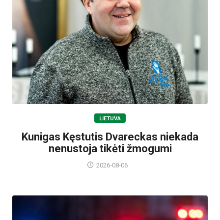
LIETUVA
Kunigas Kęstutis Dvareckas niekada
nenustoja tikėti žmogumi
2026-08-06