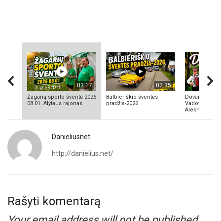
03:17
02:35
Žagarių sporto šventė 2026
Balbieriškio šventės
Dovainonių ka
08 01. Alytaus rajonas
pradžia-2026
Vadovas Vyta
Aleknavičius
Danieliusnet
http://danielius.net/
Rašyti komentarą
Your email address will not be published.