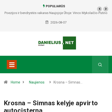
POPULIARŪS
Poezijos ir bendrystės vakaras Naujojoje Ūtoje: Vinco Mykolaičio-Putino
tėviškėje skambės eilės, dainos ir arbatos puodelių šiluma
2026-08-07
Home
Naujienos
Krosna – Simnas…
Krosna – Simnas kelyje apvirto
autocisterna