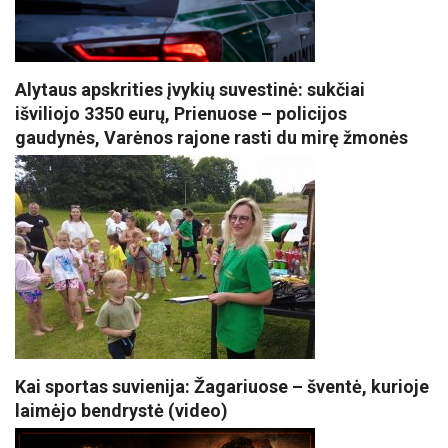
Alytaus apskrities įvykių suvestinė: sukčiai
išviliojo 3350 eurų, Prienuose – policijos
gaudynės, Varėnos rajone rasti du mirę žmonės
Kai sportas suvienija: Žagariuose – šventė, kurioje
laimėjo bendrystė (video)