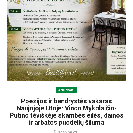
ANONSAS
Poezijos ir bendrystės vakaras
Naujojoje Ūtoje: Vinco Mykolaičio-
Putino tėviškėje skambės eilės, dainos
ir arbatos puodelių šiluma
2026-08-07