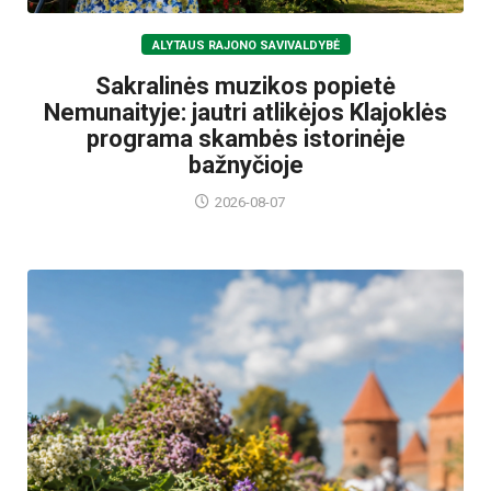
ALYTAUS RAJONO SAVIVALDYBĖ
Sakralinės muzikos popietė
Nemunaityje: jautri atlikėjos Klajoklės
programa skambės istorinėje
bažnyčioje
2026-08-07