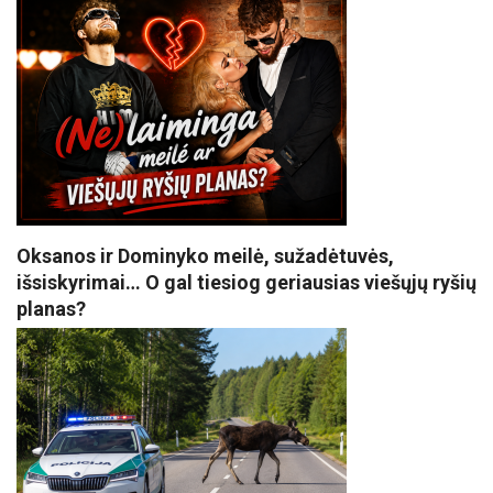
Oksanos ir Dominyko meilė, sužadėtuvės,
išsiskyrimai… O gal tiesiog geriausias viešųjų ryšių
planas?