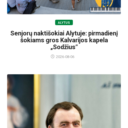
ALYTUS
Senjorų naktišokiai Alytuje: pirmadienį
šokiams gros Kalvarijos kapela
„Sodžius“
2026-08-06