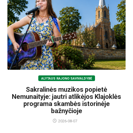
ALYTAUS RAJONO SAVIVALDYBĖ
Sakralinės muzikos popietė
Nemunaityje: jautri atlikėjos Klajoklės
programa skambės istorinėje
bažnyčioje
2026-08-07