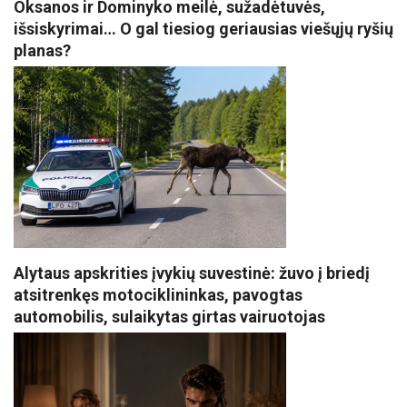
Oksanos ir Dominyko meilė, sužadėtuvės,
išsiskyrimai… O gal tiesiog geriausias viešųjų ryšių
planas?
Alytaus apskrities įvykių suvestinė: žuvo į briedį
atsitrenkęs motociklininkas, pavogtas
automobilis, sulaikytas girtas vairuotojas