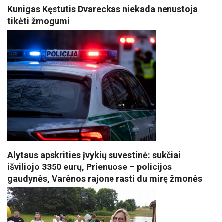
Kunigas Kęstutis Dvareckas niekada nenustoja
tikėti žmogumi
Alytaus apskrities įvykių suvestinė: sukčiai
išviliojo 3350 eurų, Prienuose – policijos
gaudynės, Varėnos rajone rasti du mirę žmonės