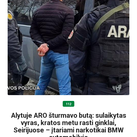
112
Alytuje ARO šturmavo butą: sulaikytas
vyras, kratos metu rasti ginklai,
Seirijuose – įtariami narkotikai BMW