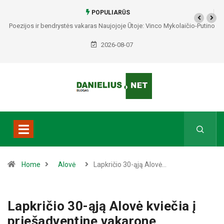
POPULIARŪS
Poezijos ir bendrystės vakaras Naujojoje Ūtoje: Vinco Mykolaičio-Putino
tėviškėje skambės eilės, dainos ir arbatos puodelių šiluma
2026-08-07
Home
Alovė
Lapkričio 30-ąją Alovė…
Lapkričio 30-ąją Alovė kviečia į
priešadventinę vakaronę