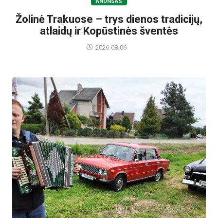
ANONSAS
Žolinė Trakuose – trys dienos tradicijų,
atlaidų ir Kopūstinės šventės
2026-08-06