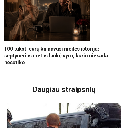
100 tūkst. eurų kainavusi meilės istorija:
septynerius metus laukė vyro, kurio niekada
nesutiko
VISI POPULIARIAUSI
Daugiau straipsnių