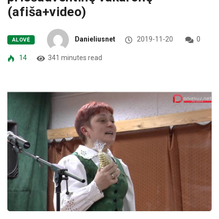
(afiša+video)
Danieliusnet
2019-11-20
0
ALOVĖ
14
341 minutes read