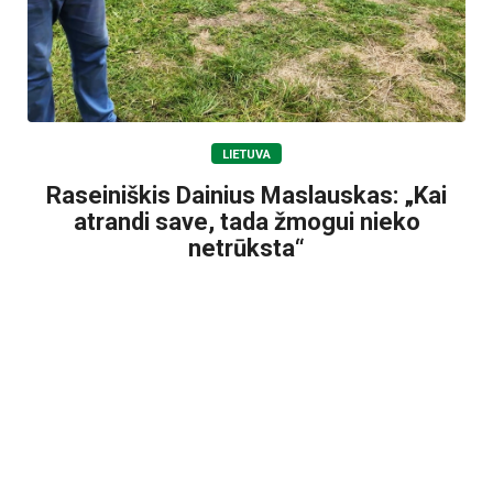
LIETUVA
Raseiniškis Dainius Maslauskas: „Kai
atrandi save, tada žmogui nieko
netrūksta“
2026-08-06