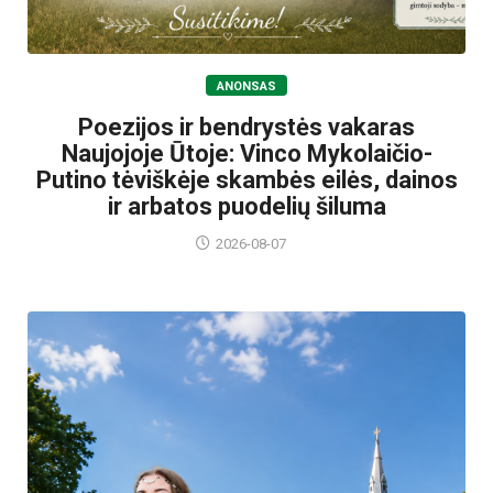
ANONSAS
Poezijos ir bendrystės vakaras
Naujojoje Ūtoje: Vinco Mykolaičio-
Putino tėviškėje skambės eilės, dainos
ir arbatos puodelių šiluma
2026-08-07