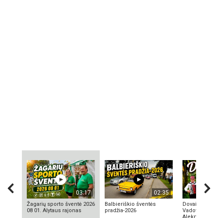
03:17
02:35
Žagarių sporto šventė 2026
Balbieriškio šventės
Dovainonių ka
08 01. Alytaus rajonas
pradžia-2026
Vadovas Vyta
Aleknavičius