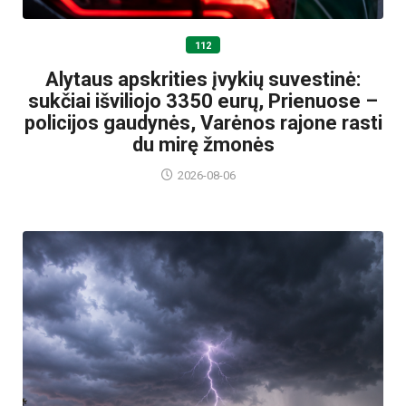
112
Alytaus apskrities įvykių suvestinė:
sukčiai išviliojo 3350 eurų, Prienuose –
policijos gaudynės, Varėnos rajone rasti
du mirę žmonės
2026-08-06