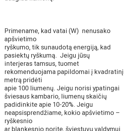
Primename, kad vatai (W) nenusako
apšvietimo
ryškumo, tik sunaudotą energiją, kad
pasiektų ryškumą.
Jeigu jūsų
interjeras tamsus, tuomet
rekomenduojama papildomai į kvadratinį
metrą pridėti
apie 100 liumenų. Jeigu norisi ypatingai
šviesaus kambario, liumenų skaičių
padidinkite apie 10-20%. Jeigu
neapsisprendžiame, kokio apšvietimo –
ryškesnio
ar blankesnio norite, šviestuvų valdymui