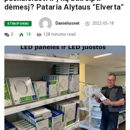
dėmesį? Pataria Alytaus “Elverta”
Danieliusnet
2022-05-18
STRAIPSNIAI
0
18
128 minutes read