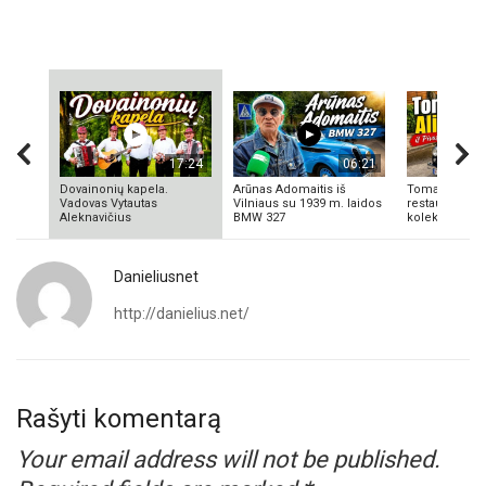
17:24
06:21
Dovainonių kapela.
Arūnas Adomaitis iš
Tomas Aliulis
Vadovas Vytautas
Vilniaus su 1939 m. laidos
restauratorius
Aleknavičius
BMW 327
kolekcionieriu
Danieliusnet
http://danielius.net/
Rašyti komentarą
Your email address will not be published.