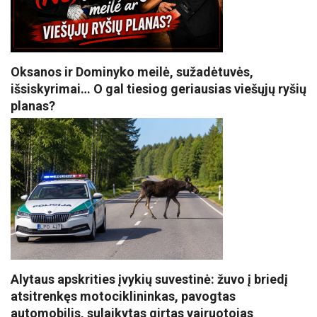
Oksanos ir Dominyko meilė, sužadėtuvės,
išsiskyrimai… O gal tiesiog geriausias viešųjų ryšių
planas?
Alytaus apskrities įvykių suvestinė: žuvo į briedį
atsitrenkęs motociklininkas, pavogtas
automobilis, sulaikytas girtas vairuotojas