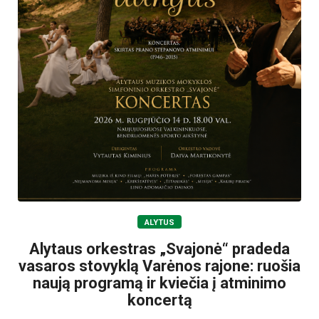
ALYTUS
Alytaus orkestras „Svajonė“ pradeda
vasaros stovyklą Varėnos rajone: ruošia
naują programą ir kviečia į atminimo
koncertą