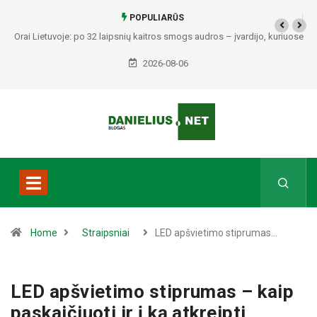
POPULIARŪS
rai Lietuvoje: po 32 laipsnių kaitros smogs audros – įvardijo, kuriuose
Kai s
regionuose bus pavojingiausia
2026-08-06
Home
Straipsniai
LED apšvietimo stiprumas…
LED apšvietimo stiprumas – kaip
paskaičiuoti ir į ką atkreipti