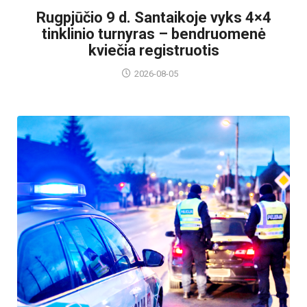
Rugpjūčio 9 d. Santaikoje vyks 4×4
tinklinio turnyras – bendruomenė
kviečia registruotis
2026-08-05