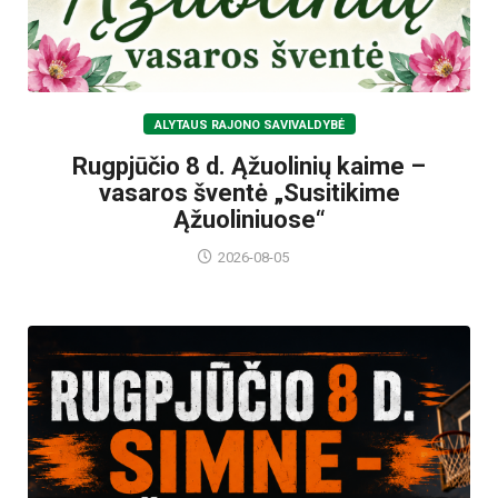
ALYTAUS RAJONO SAVIVALDYBĖ
Rugpjūčio 8 d. Ąžuolinių kaime –
vasaros šventė „Susitikime
Ąžuoliniuose“
2026-08-05