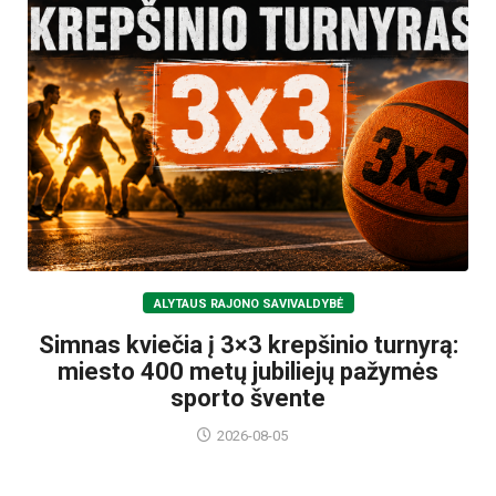
ALYTAUS RAJONO SAVIVALDYBĖ
Simnas kviečia į 3×3 krepšinio turnyrą:
miesto 400 metų jubiliejų pažymės
sporto švente
2026-08-05