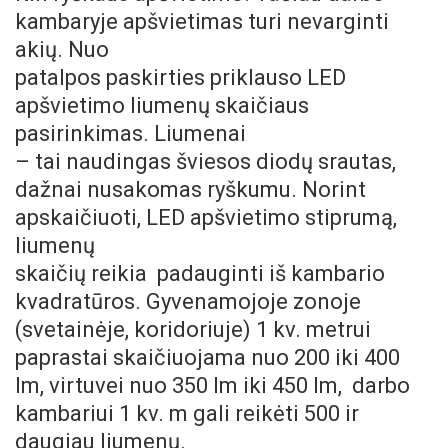
kambaryje apšvietimas turi nevarginti
akių.
Nuo
patalpos paskirties priklauso LED
apšvietimo liumenų skaičiaus
pasirinkimas.
Liumenai
– tai naudingas šviesos diodų srautas,
dažnai nusakomas ryškumu. Norint
apskaičiuoti, LED apšvietimo stiprumą,
l
iumenų
skaičių reikia padauginti iš kambario
kvadratūros. Gyvenamojoje zonoje
(svetainėje, koridoriuje) 1 kv. metrui
paprastai skaičiuojama nuo 200 iki 400
lm, virtuvei nuo 350 lm iki 450 lm, darbo
kambariui 1 kv. m gali reikėti 500 ir
daugiau liumenų.