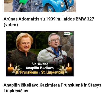
Arūnas Adomaitis su 1939 m. laidos BMW 327
(video)
Anapilin iškeliavo Kazimiera Prunskienė ir Stasys
Liupkevičius
VISI POPULIARIAUSI