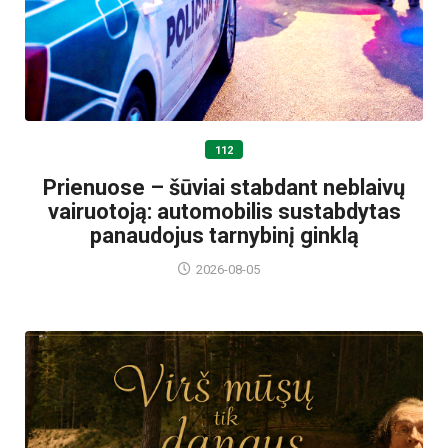
112
Prienuose – šūviai stabdant neblaivų
vairuotoją: automobilis sustabdytas
panaudojus tarnybinį ginklą
2026-08-05