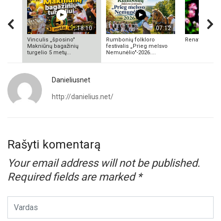
18:10
07:12
Vinculis „šposino"
Rumbonių folkloro
Renata Valuk
Makniūnų bagažinių
festivalis „Prieg melsvo
turgelio 5 metų...
Nemunėlio"-2026....
Danieliusnet
http://danielius.net/
Rašyti komentarą
Your email address will not be published.
Required fields are marked
*