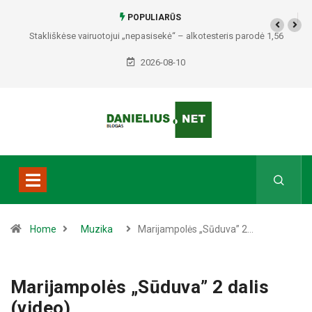
POPULIARŪS
Stakliškėse vairuotojui „nepasisekė“ – alkotesteris parodė 1,56
promilės
2026-08-10
Home
Muzika
Marijampolės „Sūduva” 2…
Marijampolės „Sūduva” 2 dalis
(video)