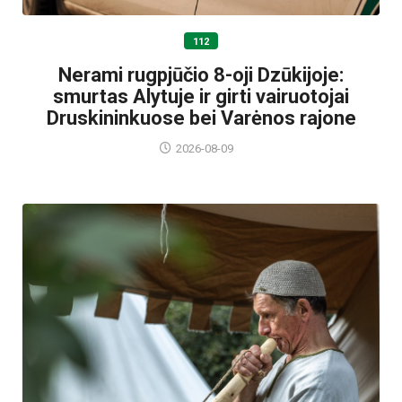
112
Nerami rugpjūčio 8-oji Dzūkijoje:
smurtas Alytuje ir girti vairuotojai
Druskininkuose bei Varėnos rajone
2026-08-09