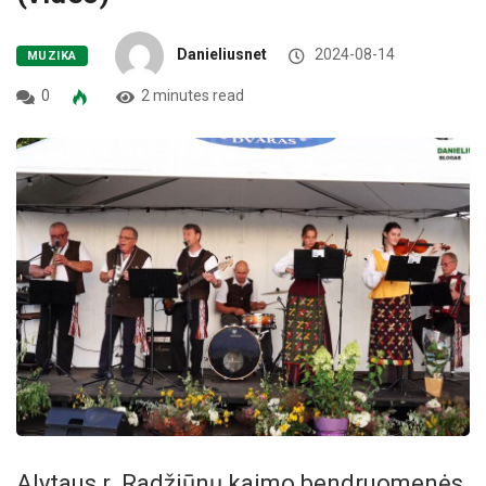
Danieliusnet
2024-08-14
MUZIKA
0
2 minutes read
Alytaus r. Radžiūnų kaimo bendruomenės