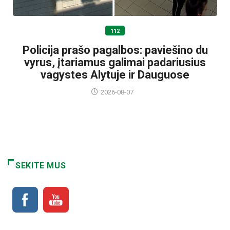
112
Policija prašo pagalbos: paviešino du
vyrus, įtariamus galimai padariusius
vagystes Alytuje ir Dauguose
2026-08-07
SEKITE MUS