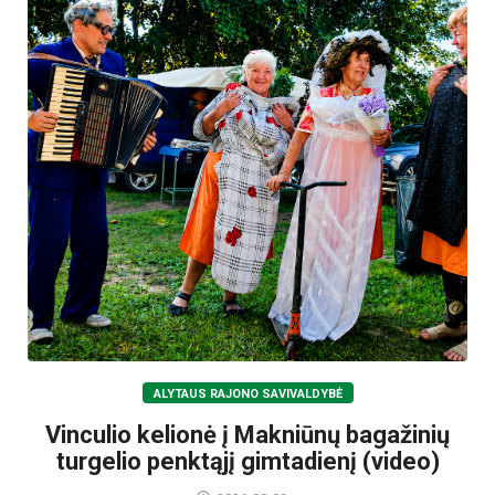
ALYTAUS RAJONO SAVIVALDYBĖ
Vinculio kelionė į Makniūnų bagažinių
turgelio penktąjį gimtadienį (video)