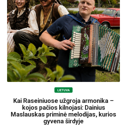
LIETUVA
Kai Raseiniuose užgroja armonika –
kojos pačios kilnojasi: Dainius
Maslauskas priminė melodijas, kurios
gyvena širdyje