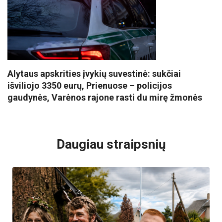
Alytaus apskrities įvykių suvestinė: sukčiai
išviliojo 3350 eurų, Prienuose – policijos
gaudynės, Varėnos rajone rasti du mirę žmonės
VISI POPULIARIAUSI
Daugiau straipsnių