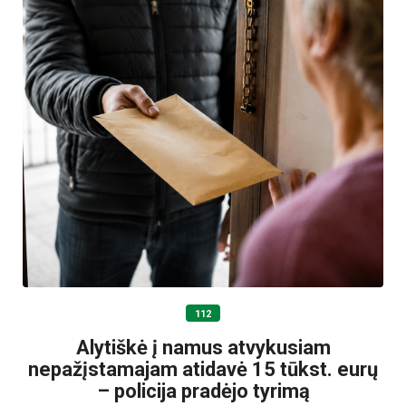
112
Alytiškė į namus atvykusiam
nepažįstamajam atidavė 15 tūkst. eurų
– policija pradėjo tyrimą