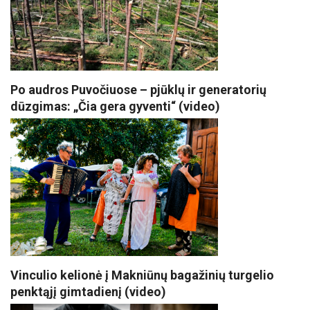
Po audros Puvočiuose – pjūklų ir generatorių
dūzgimas: „Čia gera gyventi“ (video)
Vinculio kelionė į Makniūnų bagažinių turgelio
penktąjį gimtadienį (video)