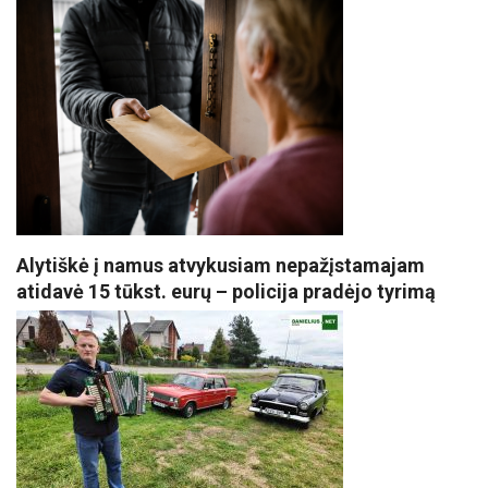
Alytiškė į namus atvykusiam nepažįstamajam
atidavė 15 tūkst. eurų – policija pradėjo tyrimą