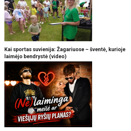
Kai sportas suvienija: Žagariuose – šventė, kurioje
laimėjo bendrystė (video)