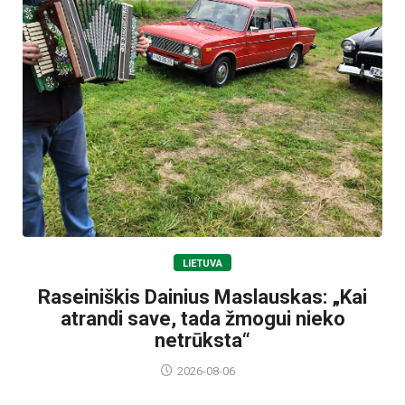
LIETUVA
Raseiniškis Dainius Maslauskas: „Kai
atrandi save, tada žmogui nieko
netrūksta“
2026-08-06