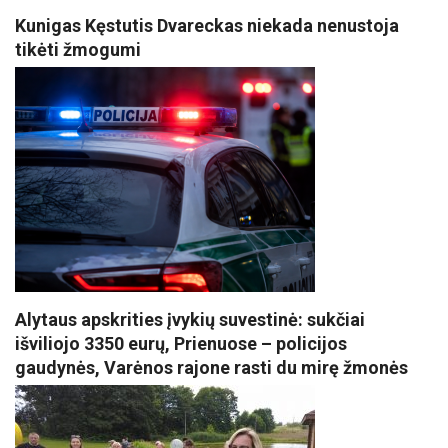
Kunigas Kęstutis Dvareckas niekada nenustoja
tikėti žmogumi
Alytaus apskrities įvykių suvestinė: sukčiai
išviliojo 3350 eurų, Prienuose – policijos
gaudynės, Varėnos rajone rasti du mirę žmonės