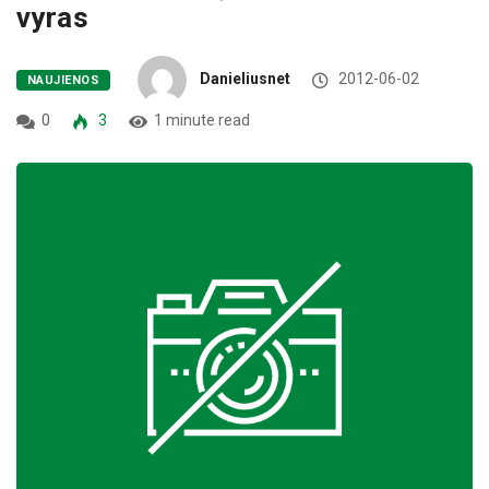
vyras
Danieliusnet
2012-06-02
NAUJIENOS
0
3
1 minute read