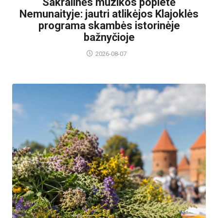
Sakralinės muzikos popietė
Nemunaityje: jautri atlikėjos Klajoklės
programa skambės istorinėje
bažnyčioje
2026-08-07