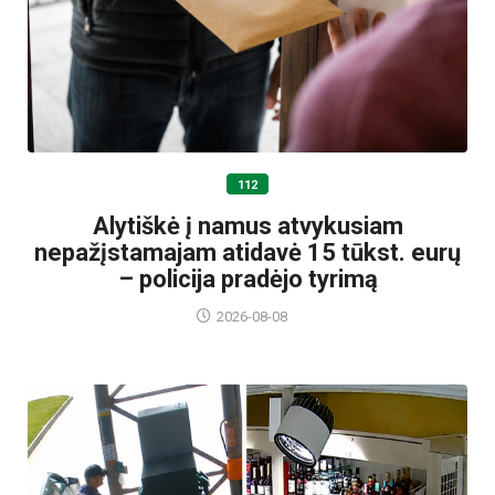
112
Alytiškė į namus atvykusiam
nepažįstamajam atidavė 15 tūkst. eurų
– policija pradėjo tyrimą
2026-08-08