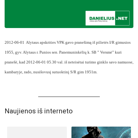
2012-06-01 Alytaus apskrities VPK gavo pranešimą iš pilietės I/R gimusios
1955, gyv. Alytaus r. Punios sen. Panemuninkėlių k. SB ” Versmė” kuri
pranešė, kad 2012-06-01 05.30 val. iš neteisėtai turimo ginklo savo namuose,
kambaryje, rado, nusišovusį sutuoktinį S/R gim 1951m.
Naujienos iš interneto