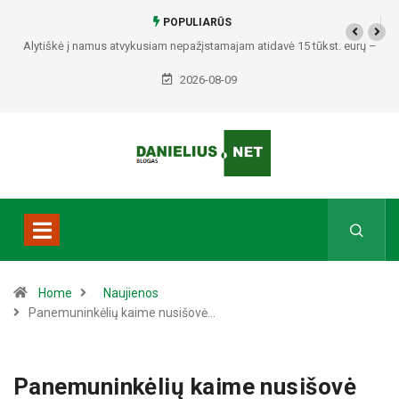
POPULIARŪS
Alytiškė į namus atvykusiam nepažįstamajam atidavė 15 tūkst. eurų –
policija pradėjo tyrimą
2026-08-09
Home
Naujienos
Panemuninkėlių kaime nusišovė…
Panemuninkėlių kaime nusišovė