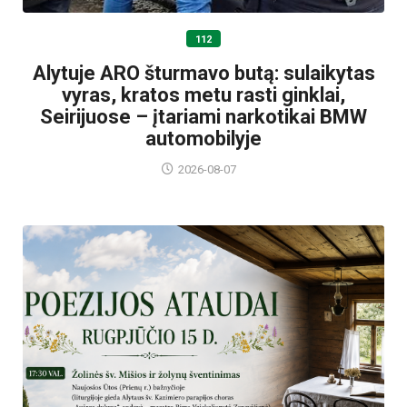
112
Alytuje ARO šturmavo butą: sulaikytas
vyras, kratos metu rasti ginklai,
Seirijuose – įtariami narkotikai BMW
automobilyje
2026-08-07