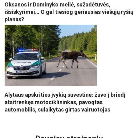
Oksanos ir Dominyko meilė, sužadėtuvės,
išsiskyrimai… O gal tiesiog geriausias viešųjų ryšių
planas?
Alytaus apskrities įvykių suvestinė: žuvo į briedį
atsitrenkęs motociklininkas, pavogtas
automobilis, sulaikytas girtas vairuotojas
VISI POPULIARIAUSI