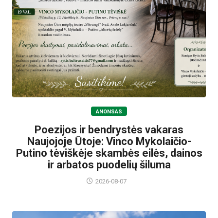
ANONSAS
Poezijos ir bendrystės vakaras
Naujojoje Ūtoje: Vinco Mykolaičio-
Putino tėviškėje skambės eilės, dainos
ir arbatos puodelių šiluma
2026-08-07