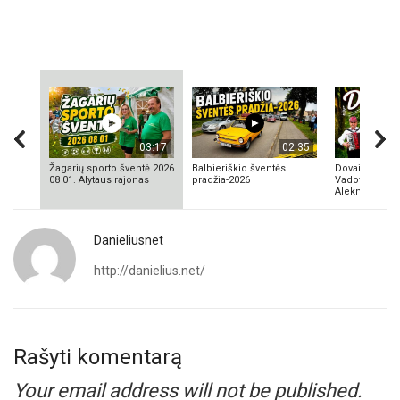
03:17
02:35
Žagarių sporto šventė 2026
Balbieriškio šventės
Dovainonių ka
08 01. Alytaus rajonas
pradžia-2026
Vadovas Vyta
Aleknavičius
Danieliusnet
http://danielius.net/
Rašyti komentarą
Your email address will not be published.