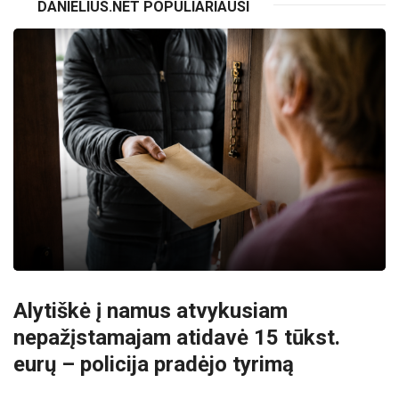
DANIELIUS.NET POPULIARIAUSI
Alytiškė į namus atvykusiam
nepažįstamajam atidavė 15 tūkst.
eurų – policija pradėjo tyrimą