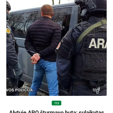
112
Alytuje ARO šturmavo butą: sulaikytas