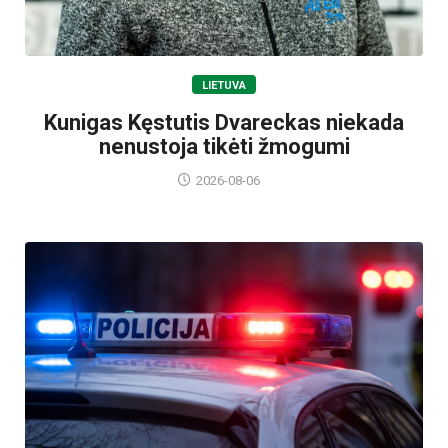
LIETUVA
Kunigas Kęstutis Dvareckas niekada
nenustoja tikėti žmogumi
2026-08-06