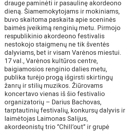
drauge paminėti ir pasaulinę akordeono
dieną. Šiamemokytojams ir mokiniams,
buvo skaitoma paskaita apie sceninės
baimės įveikimą renginių metu. Pirmojo
respublikinio akordeono festivalis
nestokojo staigmenų ne tik šventės
dalyviams, bet ir visam Varėnos miestui.
17 val., Varėnos kultūros centre,
baigiamosios renginio dalies metu,
publika turėjo progą išgirsti skirtingų
žanrų ir stilių muzikos. Žiūrovams
koncertavo vienas iš šio festivalio
organizatorių – Darius Bachovas,
tarptautinių festivalių, konkursų dalyvis ir
laimėtojas Laimonas Salijus,
akordeonistų trio ”Chill’out” ir grupė