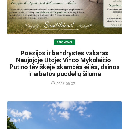
ANONSAS
Poezijos ir bendrystės vakaras
Naujojoje Ūtoje: Vinco Mykolaičio-
Putino tėviškėje skambės eilės, dainos
ir arbatos puodelių šiluma
2026-08-07