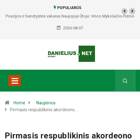
POPULIARŪS
Poezijos ir bendrystės vakaras Naujojoje Ūtoje: Vinco Mykolaičio-Putino
tėviškėje skambės eilės, dainos ir arbatos puodelių šiluma
2026-08-07
Home
Naujienos
Pirmasis respublikinis akordeono…
Pirmasis respublikinis akordeono