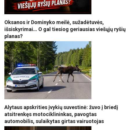
Oksanos ir Dominyko meilė, sužadėtuvės,
išsiskyrimai… O gal tiesiog geriausias viešųjų ryšių
planas?
Alytaus apskrities įvykių suvestinė: žuvo į briedį
atsitrenkęs motociklininkas, pavogtas
automobilis, sulaikytas girtas vairuotojas