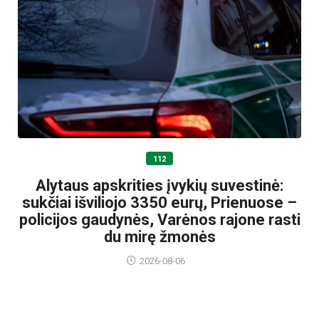
112
Alytaus apskrities įvykių suvestinė:
sukčiai išviliojo 3350 eurų, Prienuose –
policijos gaudynės, Varėnos rajone rasti
du mirę žmonės
2026-08-06