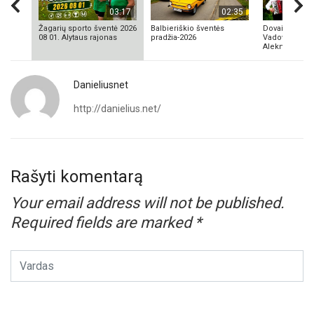
03:17
02:35
Žagarių sporto šventė 2026
Balbieriškio šventės
Dovainonių ka
08 01. Alytaus rajonas
pradžia-2026
Vadovas Vyta
Aleknavičius
Danieliusnet
http://danielius.net/
Rašyti komentarą
Your email address will not be published.
Required fields are marked
*