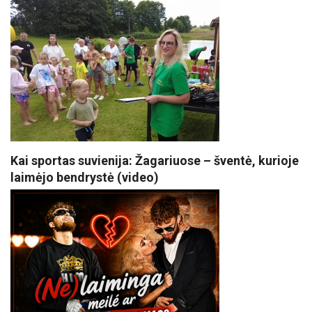
Kai sportas suvienija: Žagariuose – šventė, kurioje
laimėjo bendrystė (video)