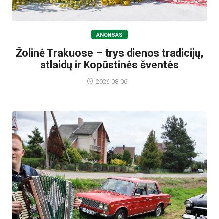
ANONSAS
Žolinė Trakuose – trys dienos tradicijų,
atlaidų ir Kopūstinės šventės
2026-08-06