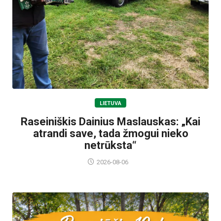
LIETUVA
Raseiniškis Dainius Maslauskas: „Kai
atrandi save, tada žmogui nieko
netrūksta“
2026-08-06