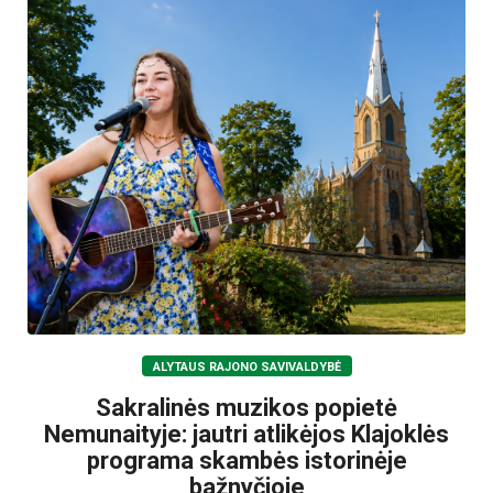
ALYTAUS RAJONO SAVIVALDYBĖ
Sakralinės muzikos popietė
Nemunaityje: jautri atlikėjos Klajoklės
programa skambės istorinėje
bažnyčioje