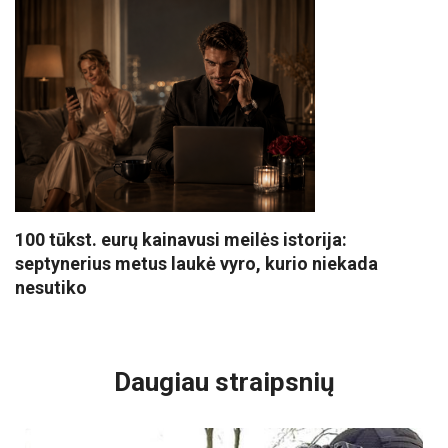
100 tūkst. eurų kainavusi meilės istorija:
septynerius metus laukė vyro, kurio niekada
nesutiko
VISI POPULIARIAUSI
Daugiau straipsnių