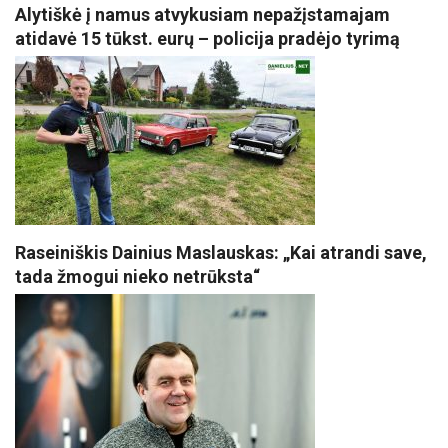
Alytiškė į namus atvykusiam nepažįstamajam
atidavė 15 tūkst. eurų – policija pradėjo tyrimą
Raseiniškis Dainius Maslauskas: „Kai atrandi save,
tada žmogui nieko netrūksta“