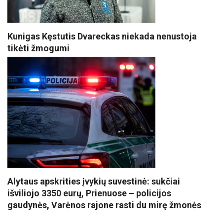
Kunigas Kęstutis Dvareckas niekada nenustoja
tikėti žmogumi
Alytaus apskrities įvykių suvestinė: sukčiai
išviliojo 3350 eurų, Prienuose – policijos
gaudynės, Varėnos rajone rasti du mirę žmonės