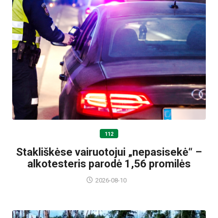
112
Stakliškėse vairuotojui „nepasisekė“ –
alkotesteris parodė 1,56 promilės
2026-08-10