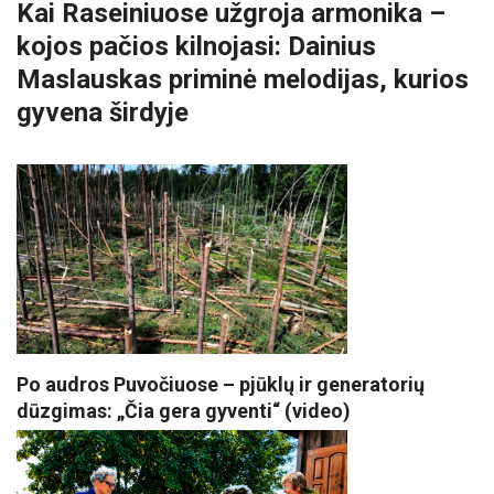
Kai Raseiniuose užgroja armonika –
kojos pačios kilnojasi: Dainius
Maslauskas priminė melodijas, kurios
gyvena širdyje
Po audros Puvočiuose – pjūklų ir generatorių
dūzgimas: „Čia gera gyventi“ (video)