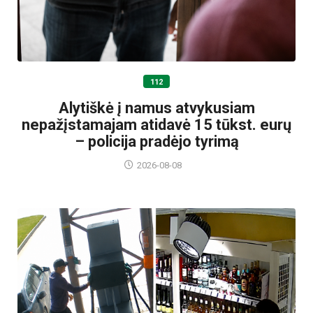
112
Alytiškė į namus atvykusiam
nepažįstamajam atidavė 15 tūkst. eurų
– policija pradėjo tyrimą
2026-08-08