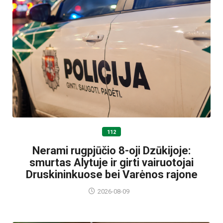
112
Nerami rugpjūčio 8-oji Dzūkijoje:
smurtas Alytuje ir girti vairuotojai
Druskininkuose bei Varėnos rajone
2026-08-09