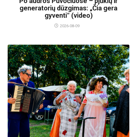
Po audros Puvočiuose – pjūklų ir
generatorių dūzgimas: „Čia gera
gyventi“ (video)
2026-08-09