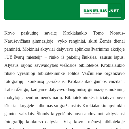
Kovo paskutinę savaitę Krokialaukio Tomo Noraus-
Naruševičiaus gimnazijoje vyko renginiai, skirti Žemės dienai
paminėti. Mokiniai aktyviai dalyvavo aplinkos švarinimo akcijoje
„Už švarų miestelį“ – rinko iš pakelių šiukšles, sausus lapus.
Alytaus rajono savivaldybės viešosios bibliotekos Krokialaukio
filialo vyresnioji bibliotekininkė Jolitos Vaičiulienė organizavo
fotografijų konkursą „Gražiausi Krokialaukio gamtos vaizdai“.
Labai džiugu, kad jame dalyvavo daug mūsų gimnazijos mokinių,
mokytojų, bendruomenės narių. Bibliotekininkės iniciatyva buvo
išleista knygelė –albumas su gražiausiais Krokialaukio apylinkių
gamtos vaizdais. Šiomis knygelėmis buvo apdovanoti aktyviausi
fotografijų konkurso dalyviai. Visą kovo mėnesį bibliotekoje