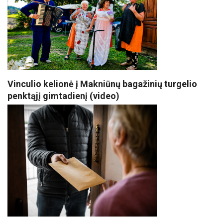
Vinculio kelionė į Makniūnų bagažinių turgelio
penktąjį gimtadienį (video)