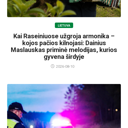
LIETUVA
Kai Raseiniuose užgroja armonika –
kojos pačios kilnojasi: Dainius
Maslauskas priminė melodijas, kurios
gyvena širdyje
2026-08-10