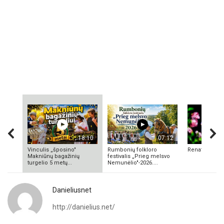
18:10
07:12
Vinculis „šposino"
Rumbonių folkloro
Renata Valuk
Makniūnų bagažinių
festivalis „Prieg melsvo
turgelio 5 metų...
Nemunėlio"-2026....
Danieliusnet
http://danielius.net/