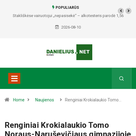
POPULIARŪS
Stakliškėse vairuotojui „nepasisekė“ – alkotesteris parodė 1,56
promilės
2026-08-10
Home
Naujienos
Renginiai Krokialaukio Tomo…
Renginiai Krokialaukio Tomo
Noraus-Naruševičiaus gimnazijoje