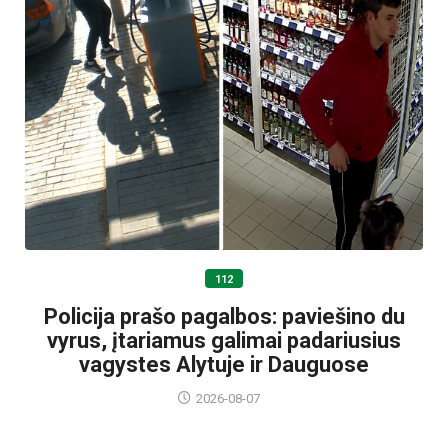
112
Policija prašo pagalbos: paviešino du
vyrus, įtariamus galimai padariusius
vagystes Alytuje ir Dauguose
2026-08-07