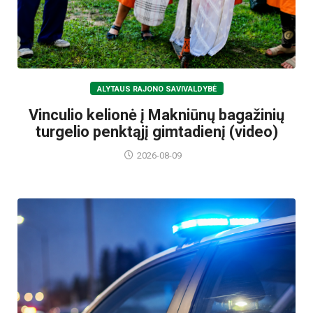
ALYTAUS RAJONO SAVIVALDYBĖ
Vinculio kelionė į Makniūnų bagažinių
turgelio penktąjį gimtadienį (video)
2026-08-09