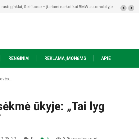
kolaičio-Putino tėviškėje skambės eilės, dainos ir arbatos puodelių šiluma
RENGINIAI
REKLAMA ĮMONĖMS
APIE
dovės…
sėkmė ūkyje: „Tai lyg
“
2-08-22
0
5
376 minutes read