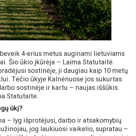
beveik 4-erius metus auginami lietuviams
i. Šio ūkio įkūrėja – Laima Statutaitė.
pradėjusi sostinėje, ji daugiau kaip 10 metų
ui. Tėčio ūkyje Kalnėnuose jos sukurtas
rbo sostinėje ir kartu – naujas iššūkis.
a Statutaite.
ogų ūkį?
a – lyg išprotėjusi, darbo ir atsakomybių
 sužinojau, jog laukiuosi vaikelio, supratau –