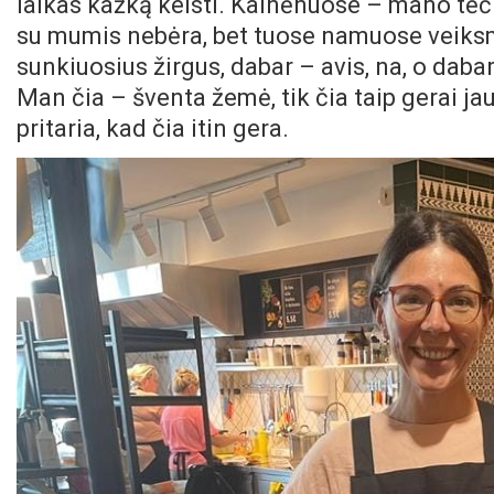
laikas kažką keisti. Kalnėnuose – mano tėči
su mumis nebėra, bet tuose namuose veiksm
sunkiuosius žirgus, dabar – avis, na, o dabar
Man čia – šventa žemė, tik čia taip gerai jau
pritaria, kad čia itin gera.