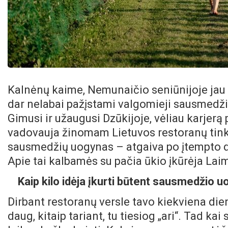
Kalnėnų kaime, Nemunaičio seniūnijoje jau 
dar nelabai pažįstami valgomieji sausmedžia
Gimusi ir užaugusi Dzūkijoje, vėliau karjerą 
vadovauja žinomam Lietuvos restoranų tinkl
sausmedžių uogynas – atgaiva po įtempto da
Apie tai kalbamės su pačia ūkio įkūrėja Laim
Kaip kilo idėja įkurti būtent sausmedžio u
Dirbant restoranų versle tavo kiekviena dien
daug, kitaip tariant, tu tiesiog „ari“. Tad kai