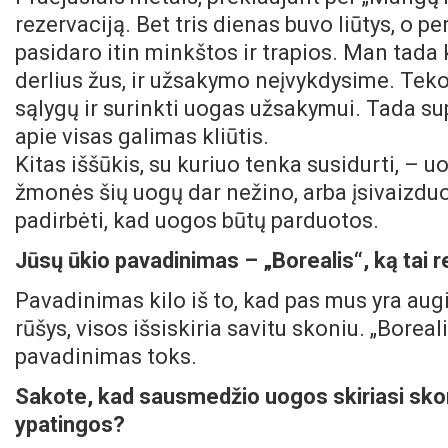
rezervaciją. Bet tris dienas buvo liūtys, o p
pasidaro itin minkštos ir trapios. Man tada 
derlius žus, ir užsakymo neįvykdysime. Teko g
sąlygų ir surinkti uogas užsakymui. Tada sup
apie visas galimas kliūtis.
Kitas iššūkis, su kuriuo tenka susidurti, – u
žmonės šių uogų dar nežino, arba įsivaizduoj
padirbėti, kad uogos būtų parduotos.
Jūsų ūkio pavadinimas – „Borealis“, ką tai r
Pavadinimas kilo iš to, kad pas mus yra a
rūšys, visos išsiskiria savitu skoniu. „Boreal
pavadinimas toks.
Sakote, kad sausmedžio uogos skiriasi skon
ypatingos?