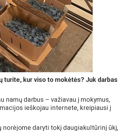
 jų turite, kur viso to mokėtės? Juk darbas
iau namų darbus – važiavau į mokymus,
macijos ieškojau internete, kreipiausi į
 norėjome daryti tokį daugiakultūrinį ūkį,