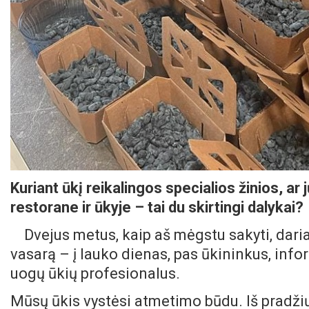
Kuriant ūkį reikalingos specialios žinios, ar
restorane ir ūkyje – tai du skirtingi dalykai?
Dvejus metus, kaip aš mėgstu sakyti, dar
vasarą – į lauko dienas, pas ūkininkus, infor
uogų ūkių profesionalus.
Mūsų ūkis vystėsi atmetimo būdu. Iš pradžių