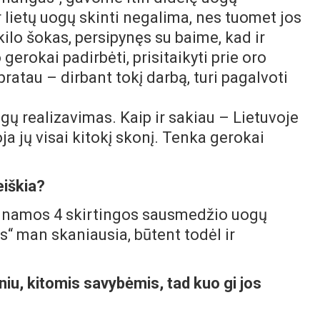
er lietų uogų skinti negalima, nes tuomet jos
kilo šokas, persipynęs su baime, kad ir
erokai padirbėti, prisitaikyti prie oro
ratau – dirbant tokį darbą, turi pagalvoti
ogų realizavimas. Kaip ir sakiau – Lietuvoje
a jų visai kitokį skonį. Tenka gerokai
eiškia?
uginamos 4 skirtingos sausmedžio uogų
is“ man skaniausia, būtent todėl ir
iu, kitomis savybėmis, tad kuo gi jos