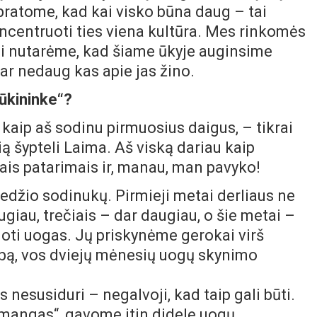
upratome, kad kai visko būna daug – tai
centruoti ties viena kultūra. Mes rinkomės
siai nutarėme, kad šiame ūkyje auginsime
ar nedaug kas apie jas žino.
ūkininke“?
 kaip aš sodinu pirmuosius daigus, – tikrai
ą šypteli Laima. Aš viską dariau kaip
iais patarimais ir, manau, man pavyko!
džio sodinukų. Pirmieji metai derliaus ne
ugiau, trečiais – dar daugiau, o šie metai –
zuoti uogas. Jų priskynėme gerokai virš
umpą, vos dviejų mėnesių uogų skynimo
s nesusiduri – negalvoji, kad taip gali būti.
 mangas“, gavome itin didelę uogų