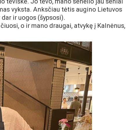
o tėviškė. Jo tėvo, mano senelio jau seniai
as vyksta. Anksčiau tėtis augino Lietuvos
 dar ir uogos (šypsosi).
čiuosi, o ir mano draugai, atvykę į Kalnėnus,