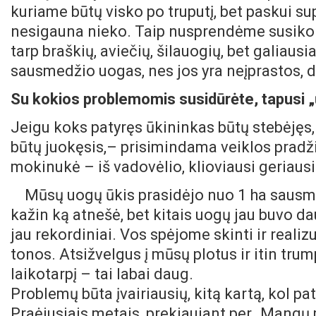
kuriame būtų visko po truputį, bet paskui s
nesigauna nieko. Taip nusprendėme susikon
tarp braškių, aviečių, šilauogių, bet galiau
sausmedžio uogas, nes jos yra neįprastos, d
Su kokios problemomis susidūrėte, tapusi „
Jeigu koks patyręs ūkininkas būtų stebėjęs,
būtų juokęsis,– prisimindama veiklos pradži
mokinukė – iš vadovėlio, klioviausi geriaus
Mūsų uogų ūkis prasidėjo nuo 1 ha sausme
kažin ką atnešė, bet kitais uogų jau buvo da
jau rekordiniai. Vos spėjome skinti ir reali
tonos. Atsižvelgus į mūsų plotus ir itin tr
laikotarpį – tai labai daug.
Problemų būta įvairiausių, kitą kartą, kol pat
Praėjusiais metais, prekiaujant per „Mangų