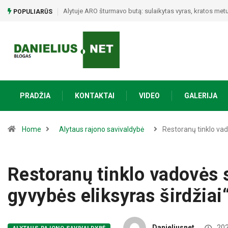
Poezijos ir bendrystės vakaras Naujojoje Ūtoje: Vinco My
POPULIARŪS
PRADŽIA
KONTAKTAI
VIDEO
GALERIJA
Home
Alytaus rajono savivaldybė
Restoranų tinklo va
Restoranų tinklo vadovės 
gyvybės eliksyras širdžiai
Danieliusnet
202