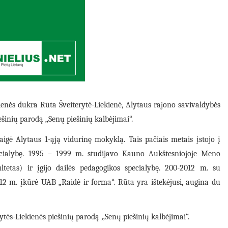
ienės dukra Rūta Šveiterytė-Liekienė, Alytaus rajono savivaldybės
iešinių parodą „Senų piešinių kalbėjimai“.
igė Alytaus 1-ąją vidurinę mokyklą. Tais pačiais metais įstojo į
ecialybę. 1995 – 1999 m. studijavo Kauno Aukštesniojoje Meno
etas) ir įgijo dailės pedagogikos specialybę. 200-2012 m. su
2 m. įkūrė UAB „Raidė ir forma“. Rūta yra ištekėjusi, augina du
rytės-Liekienės piešinių parodą
„
Sen
ų piešinių kalbėjimai“.