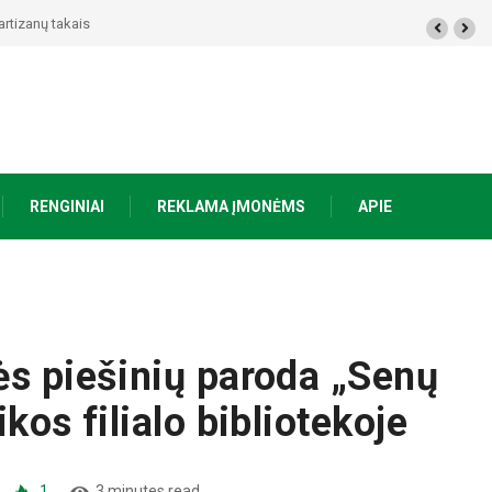
ūkst. eurų – policija pradėjo tyrimą
RENGINIAI
REKLAMA ĮMONĖMS
APIE
ės piešinių paroda „Senų
kos filialo bibliotekoje
1
3 minutes read