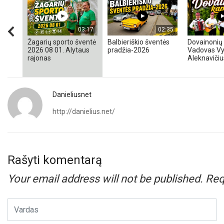
03:17
02:35
Žagarių sporto šventė
Balbieriškio šventės
Dovainonių 
2026 08 01. Alytaus
pradžia-2026
Vadovas Vy
rajonas
Aleknavičiu
Danieliusnet
http://danielius.net/
Rašyti komentarą
Your email address will not be published.
Req