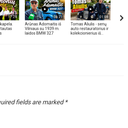
17:24
06:21
01:08
kapela.
Arūnas Adomaitis iš
Tomas Aliulis - senų
„Pune
tautas
Vilniaus su 1939 m.
auto restauratorius ir
2026 
s
laidos BMW 327
kolekcionierius iš...
uired fields are marked
*