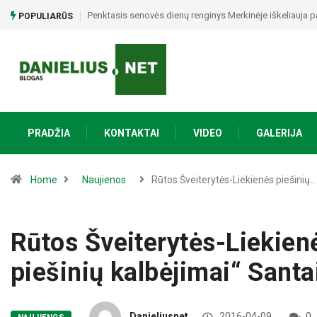
Alytiškė į namus atvykusiam nepažįstamajam atidavė 15 t
POPULIARŪS
PRADŽIA
KONTAKTAI
VIDEO
GALERIJA
Home
Naujienos
Rūtos Šveiterytės-Liekienės piešinių…
Rūtos Šveiterytės-Liekien
piešinių kalbėjimai“ Santai
Danieliusnet
2016-04-09
0