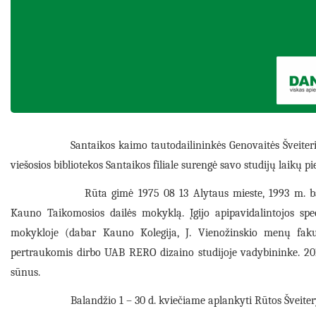
Santaikos kaimo tautodailininkės Genovaitės Šveiter
viešosios bibliotekos Santaikos filiale surengė savo studijų laikų p
Rūta gimė 1975 08 13 Alytaus mieste, 1993 m. ba
Kauno Taikomosios dailės mokyklą. Įgijo apipavidalintojos sp
mokykloje (dabar Kauno Kolegija, J. Vienožinskio menų fakult
pertraukomis dirbo UAB RERO dizaino studijoje vadybininke. 201
sūnus.
Balandžio 1 – 30 d. kviečiame aplankyti Rūtos Šveite