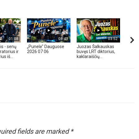
01:08
08:43
03:52
is - senų
„Punelė" Dauguose
Juozas Šalkauskas
„Hond
atorius ir
2026 07 06
buvęs LRT diktorius,
m. - A
us iš...
kaklaraiščių...
Zavadz
uired fields are marked
*