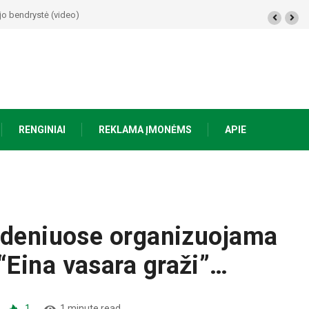
kime Ąžuoliniuose“
RENGINIAI
REKLAMA ĮMONĖMS
APIE
Vydeniuose organizuojama
“Eina vasara graži”…
1
1 minute read