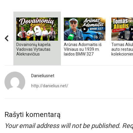
17:24
06:21
Dovainonių kapela.
Arūnas Adomaitis iš
Tomas Aliul
Vadovas Vytautas
Vilniaus su 1939 m.
auto restaur
Aleknavičius
laidos BMW 327
kolekcionieri
Danieliusnet
http://danielius.net/
Rašyti komentarą
Your email address will not be published.
Req