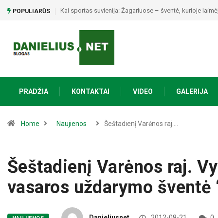
Rugpjūčio 8 d. Ąžuolinių kaime – vasaros šventė „Susiti
POPULIARŪS
PRADŽIA
KONTAKTAI
VIDEO
GALERIJA
Home
Naujienos
Šeštadienį Varėnos raj.…
Šeštadienį Varėnos raj. 
vasaros uždarymo šventė 
Danieliusnet
2012-08-21
0