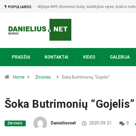
Alytuje ARO šturmavo butą: sulaikytas vyras, kratos metu 
POPULIARŪS
PRADŽIA
KONTAKTAI
VIDEO
GALERIJA
Home
Žmonės
Šoka Butrimonių “Gojelis”…
Šoka Butrimonių “Gojelis”
Danieliusnet
2020-09-21
0
ŽMONĖS