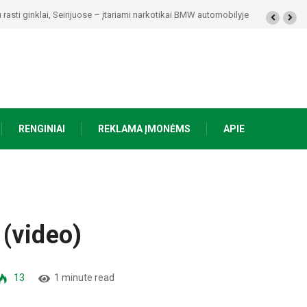
rasti ginklai, Seirijuose – įtariami narkotikai BMW automobilyje
RENGINIAI
REKLAMA ĮMONĖMS
APIE
 (video)
13
1 minute read