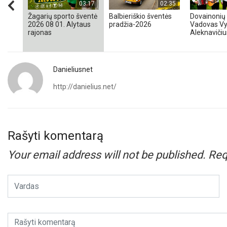
03:17
02:35
Žagarių sporto šventė
Balbieriškio šventės
Dovainonių 
2026 08 01. Alytaus
pradžia-2026
Vadovas Vy
rajonas
Aleknavičiu
Danieliusnet
http://danielius.net/
Rašyti komentarą
Your email address will not be published.
Req