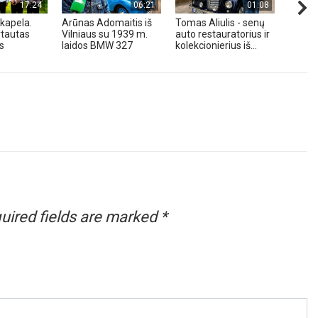
17:24
06:21
01:08
kapela.
Arūnas Adomaitis iš
Tomas Aliulis - senų
„Pune
tautas
Vilniaus su 1939 m.
auto restauratorius ir
2026 
s
laidos BMW 327
kolekcionierius iš...
uired fields are marked
*