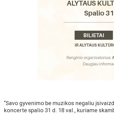
“Savo gyvenimo be muzikos negaliu įsivaizduo
koncerte spalio 31 d. 18 val., kuriame skamb