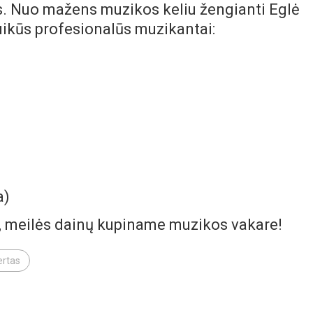
is. Nuo mažens muzikos keliu žengianti Eglė
ikūs profesionalūs muzikantai:
a)
e, meilės dainų kupiname muzikos vakare!
ertas