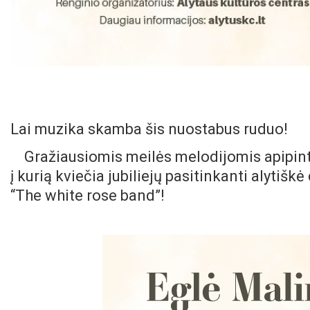
Lai muzika skamba šis nuostabus ruduo!
Gražiausiomis meilės melodijomis apipin
į kurią kviečia jubiliejų pasitinkanti alytiš
“The white rose band”!