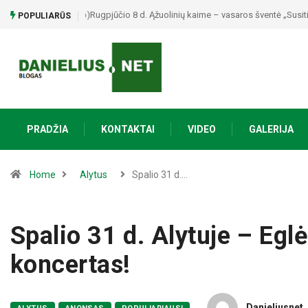
Rugpjūčio 8 d. Ąžuolinių kaime – vasaros šventė „Susiti
POPULIARŪS
PRADŽIA
KONTAKTAI
VIDEO
GALERIJA
Home
Alytus
Spalio 31 d.…
Spalio 31 d. Alytuje – Eg
koncertas!
Danieliusnet