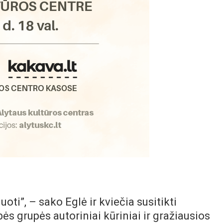
ti”, – sako Eglė ir kviečia susitikti
ės grupės autoriniai kūriniai ir gražiausios