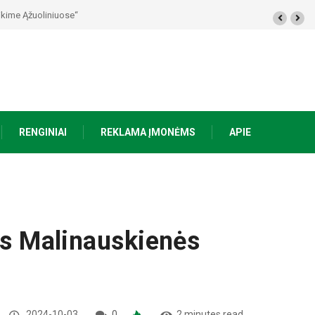
kime Ąžuoliniuose“
RENGINIAI
REKLAMA ĮMONĖMS
APIE
lės Malinauskienės
2024-10-03
0
2 minutes read