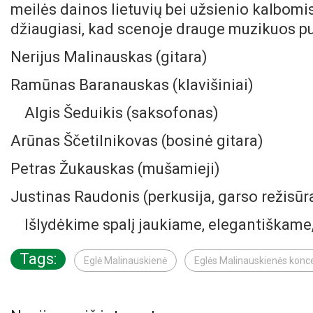
meilės dainos lietuvių bei užsienio kalbom
džiaugiasi, kad scenoje drauge muzikuos pu
Nerijus Malinauskas (gitara)
Ramūnas Baranauskas (klavišiniai)
Algis Šeduikis (saksofonas)
Arūnas Ščetilnikovas (bosinė gitara)
Petras Žukauskas (mušamieji)
Justinas Raudonis (perkusija, garso režisūr
Išlydėkime spalį jaukiame, elegantiškam
Tags:
Eglė Malinauskienė
Eglės Malinauskienės konc