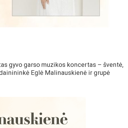
tas gyvo garso muzikos koncertas – šventė,
kė dainininkė Eglė Malinauskienė ir grupė