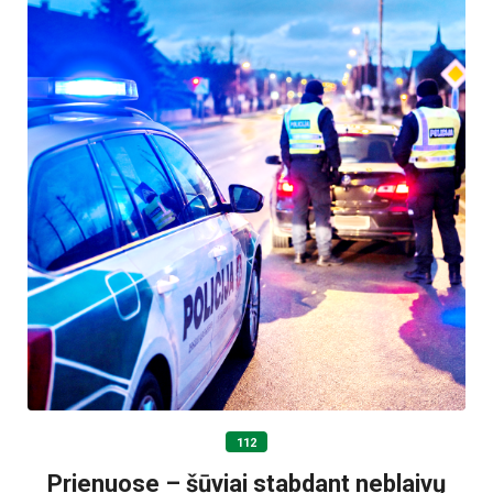
112
Prienuose – šūviai stabdant neblaivų