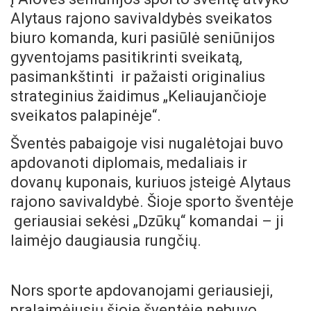
Alytaus rajono savivaldybės sveikatos
biuro komanda, kuri pasiūlė seniūnijos
gyventojams pasitikrinti sveikatą,
pasimankštinti ir pažaisti originalius
strateginius žaidimus „Keliaujančioje
sveikatos palapinėje“.
Šventės pabaigoje visi nugalėtojai buvo
apdovanoti diplomais, medaliais ir
dovanų kuponais, kuriuos įsteigė Alytaus
rajono savivaldybė. Šioje sporto šventėje
geriausiai sekėsi „Dzūkų“ komandai – ji
laimėjo daugiausia rungčių.
Nors sporte apdovanojami geriausieji,
pralaimėjusių šioje šventėje nebuvo.