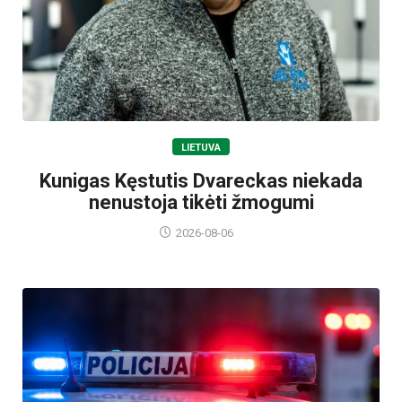
LIETUVA
Kunigas Kęstutis Dvareckas niekada
nenustoja tikėti žmogumi
2026-08-06