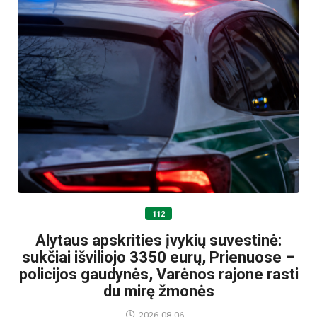
112
Alytaus apskrities įvykių suvestinė:
sukčiai išviliojo 3350 eurų, Prienuose –
policijos gaudynės, Varėnos rajone rasti
du mirę žmonės
2026-08-06