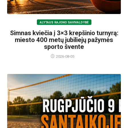
ALYTAUS RAJONO SAVIVALDYBĖ
Simnas kviečia į 3×3 krepšinio turnyrą:
miesto 400 metų jubiliejų pažymės
sporto švente
2026-08-05