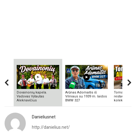
17:24
06:21
Dovainonių kapela.
Arūnas Adomaitis iš
Tomas Aliulis
Vadovas Vytautas
Vilniaus su 1939 m. laidos
restauratorius
Aleknavičius
BMW 327
kolekcionieriu
Danieliusnet
http://danielius.net/