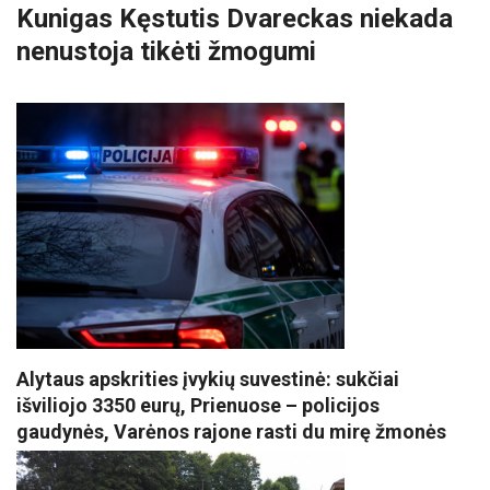
Kunigas Kęstutis Dvareckas niekada
nenustoja tikėti žmogumi
Alytaus apskrities įvykių suvestinė: sukčiai
išviliojo 3350 eurų, Prienuose – policijos
gaudynės, Varėnos rajone rasti du mirę žmonės