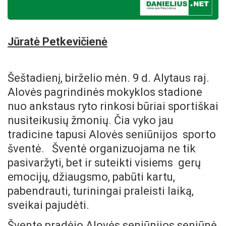
Jūratė Petkevičienė
Šeštadienį, birželio mėn. 9 d. Alytaus raj.
Alovės pagrindinės mokyklos stadione
nuo ankstaus ryto rinkosi būriai sportiškai
nusiteikusių žmonių. Čia vyko jau
tradicine tapusi Alovės seniūnijos sporto
šventė. Šventė organizuojama ne tik
pasivaržyti, bet ir suteikti visiems gerų
emocijų,
džiaugsmo, pabūti kartu,
pabendrauti, turiningai praleisti laiką,
sveikai pajudėti.
Šventę pradėjo Alovės seniūnijos seniūnė