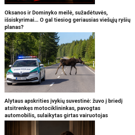
Oksanos ir Dominyko meilė, sužadėtuvės,
išsiskyrimai… O gal tiesiog geriausias viešųjų ryšių
planas?
Alytaus apskrities įvykių suvestinė: žuvo į briedį
atsitrenkęs motociklininkas, pavogtas
automobilis, sulaikytas girtas vairuotojas