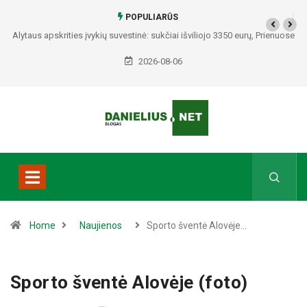
POPULIARŪS
Alytaus apskrities įvykių suvestinė: sukčiai išviliojo 3350 eurų, Prienuose
– policijos gaudynės, Varėnos rajone rasti du mirę žmonės
2026-08-06
Home
Naujienos
Sporto šventė Alovėje…
Sporto šventė Alovėje (foto)