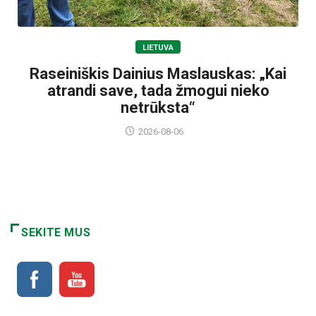
LIETUVA
Raseiniškis Dainius Maslauskas: „Kai
atrandi save, tada žmogui nieko
netrūksta“
2026-08-06
SEKITE MUS