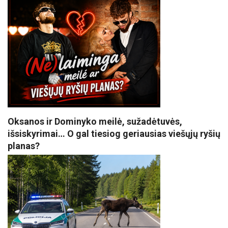
Oksanos ir Dominyko meilė, sužadėtuvės,
išsiskyrimai… O gal tiesiog geriausias viešųjų ryšių
planas?