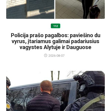
112
Policija prašo pagalbos: paviešino du
vyrus, įtariamus galimai padariusius
vagystes Alytuje ir Dauguose
2026-08-07