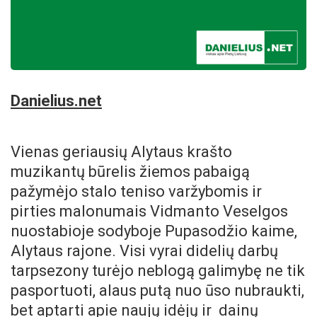
Danielius.net
Vienas geriausių Alytaus krašto
muzikantų būrelis žiemos pabaigą
pažymėjo stalo teniso varžybomis ir
pirties malonumais Vidmanto Veselgos
nuostabioje sodyboje Pupasodžio kaime,
Alytaus rajone. Visi vyrai didelių darbų
tarpsezony turėjo neblogą galimybę ne tik
pasportuoti, alaus putą nuo ūso nubraukti,
bet aptarti apie naujų idėjų ir dainų