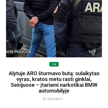
112
Alytuje ARO šturmavo butą: sulaikytas
vyras, kratos metu rasti ginklai,
Seirijuose – įtariami narkotikai BMW
automobilyje
2026-08-07