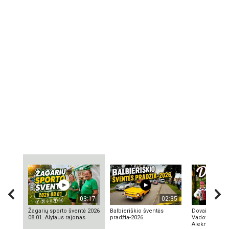
03:17
02:35
Žagarių sporto šventė 2026
Balbieriškio šventės
Dovainonių ka
08 01. Alytaus rajonas
pradžia-2026
Vadovas Vyta
Aleknavičius