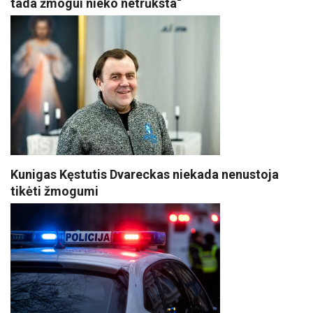
tada žmogui nieko netrūksta“
Kunigas Kęstutis Dvareckas niekada nenustoja
tikėti žmogumi