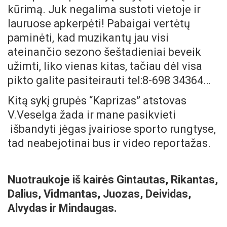
kūrimą.
Juk negalima sustoti vietoje ir
lauruose apkerpėti! Pabaigai vertėtų
paminėti, kad muzikantų jau visi
ateinančio sezono šeštadieniai beveik
užimti, liko vienas kitas, tačiau dėl visa
pikto galite pasiteirauti tel:8-698 34364…
Kitą sykį grupės “Kaprizas” atstovas
V.Veselga žada ir mane pasikvieti
išbandyti jėgas įvairiose sporto rungtyse,
tad neabejotinai bus ir video reportažas.
Nuotraukoje iš kairės Gintautas, Rikantas,
Dalius, Vidmantas, Juozas, Deividas,
Alvydas ir Mindaugas.