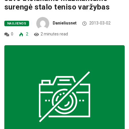
surengė stalo teniso varžybas
Danieliusnet
2013-03-02
NAUJIENOS
0
2
2 minutes read