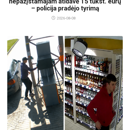
nepažįstamajam atidavė 15 tūkst. eurų
– policija pradėjo tyrimą
2026-08-08