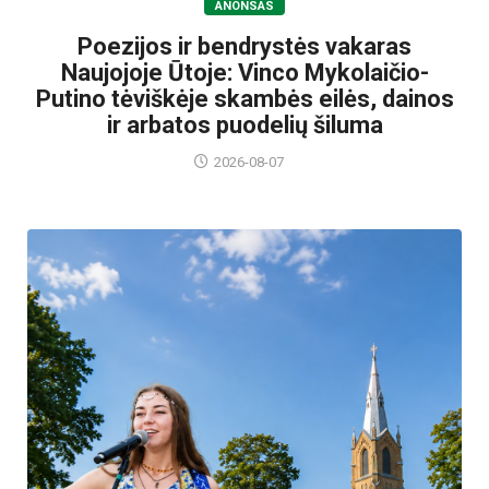
ANONSAS
Poezijos ir bendrystės vakaras
Naujojoje Ūtoje: Vinco Mykolaičio-
Putino tėviškėje skambės eilės, dainos
ir arbatos puodelių šiluma
2026-08-07