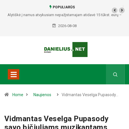
POPULIARŪS
Alytiškė į namus atvykusiam nepažįstamajam atidavė 15 tūkst. eurų –
policija pradėjo tyrimą
2026-08-08
Home
Naujienos
Vidmantas Veselga Pupasody…
Vidmantas Veselga Pupasody
savo bičiuliams muzikantams