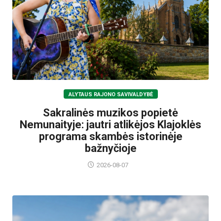
ALYTAUS RAJONO SAVIVALDYBĖ
Sakralinės muzikos popietė
Nemunaityje: jautri atlikėjos Klajoklės
programa skambės istorinėje
bažnyčioje
2026-08-07