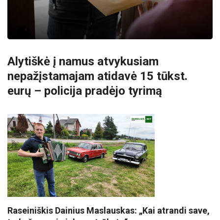
Alytiškė į namus atvykusiam
nepažįstamajam atidavė 15 tūkst.
eurų – policija pradėjo tyrimą
Raseiniškis Dainius Maslauskas: „Kai atrandi save,