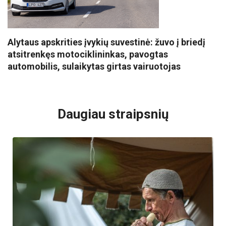
Alytaus apskrities įvykių suvestinė: žuvo į briedį
atsitrenkęs motociklininkas, pavogtas
automobilis, sulaikytas girtas vairuotojas
VISI POPULIARIAUSI
Daugiau straipsnių