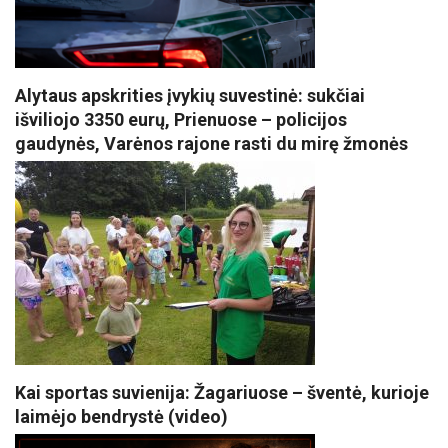
Alytaus apskrities įvykių suvestinė: sukčiai
išviliojo 3350 eurų, Prienuose – policijos
gaudynės, Varėnos rajone rasti du mirę žmonės
Kai sportas suvienija: Žagariuose – šventė, kurioje
laimėjo bendrystė (video)