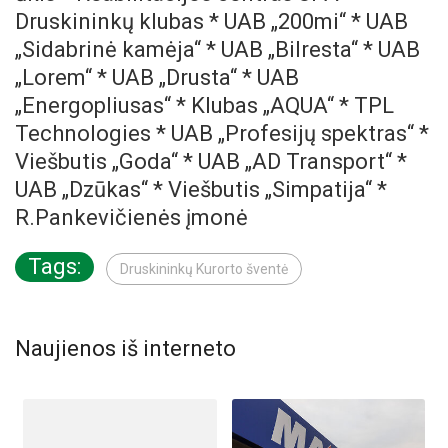
Druskininkų klubas * UAB „200mi“ * UAB
„Sidabrinė kamėja“ * UAB „Bilresta“ * UAB
„Lorem“ * UAB „Drusta“ * UAB
„Energopliusas“ * Klubas „AQUA“ * TPL
Technologies * UAB „Profesijų spektras“ *
Viešbutis „Goda“ * UAB „AD Transport“ *
UAB „Dzūkas“ * Viešbutis „Simpatija“ *
R.Pankevičienės įmonė
Tags:
Druskininkų Kurorto šventė
Naujienos iš interneto