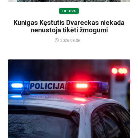
LIETUVA
Kunigas Kęstutis Dvareckas niekada
nenustoja tikėti žmogumi
2026-08-06