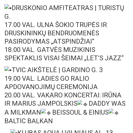
DRUSKONIO AMFITEATRAS | TURISTŲ
G.
17.00 VAL. ULNA ŠOKIO TRUPĖS IR
DRUSKININKŲ BENDRUOMENĖS
PASIRODYMAS „ATSPINDŽIAI“
18.00 VAL. GATVĖS MUZIKINIS
SPEKTAKLIS VISAI ŠEIMAI „LET’S JAZZ“
TVIC AIKŠTELĖ | GARDINO G. 3
19.00 VAL. LADIES GO RALIO
APDOVANOJIMŲ CEREMONIJA
20.00 VAL. VAKARO KONCERTAI: IRŪNA
IR MARIUS JAMPOLSKIS
DADDY WAS
A MILKMAN
BEISSOUL & EINIUS
BALTIC BALKAN
KLUBAS AQUA | VILNIAUS AL. 13