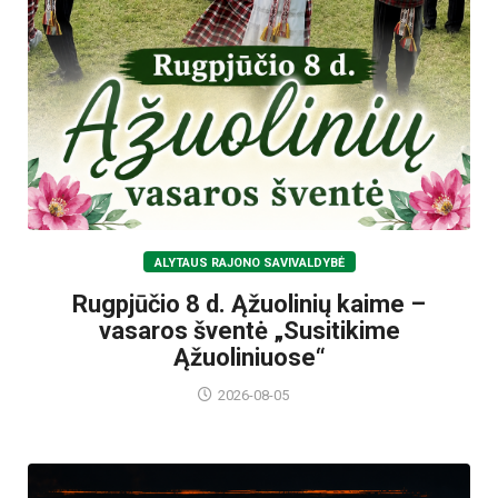
ALYTAUS RAJONO SAVIVALDYBĖ
Rugpjūčio 8 d. Ąžuolinių kaime –
vasaros šventė „Susitikime
Ąžuoliniuose“
2026-08-05