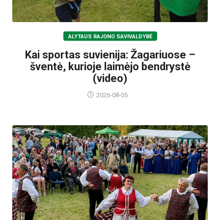
ALYTAUS RAJONO SAVIVALDYBĖ
Kai sportas suvienija: Žagariuose –
šventė, kurioje laimėjo bendrystė
(video)
2026-08-05