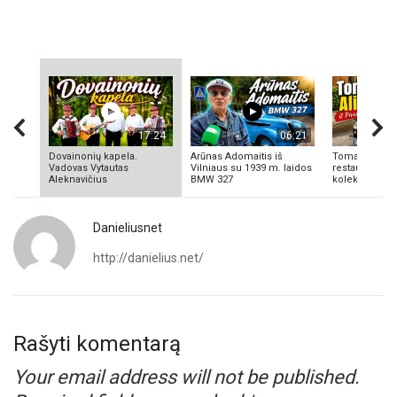
17:24
06:21
Dovainonių kapela.
Arūnas Adomaitis iš
Tomas Aliulis
Vadovas Vytautas
Vilniaus su 1939 m. laidos
restauratorius
Aleknavičius
BMW 327
kolekcionieriu
Danieliusnet
http://danielius.net/
Rašyti komentarą
Your email address will not be published.