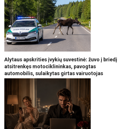
Alytaus apskrities įvykių suvestinė: žuvo į briedį
atsitrenkęs motociklininkas, pavogtas
automobilis, sulaikytas girtas vairuotojas