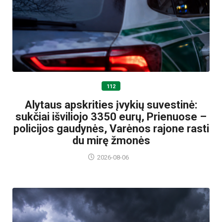
112
Alytaus apskrities įvykių suvestinė:
sukčiai išviliojo 3350 eurų, Prienuose –
policijos gaudynės, Varėnos rajone rasti
du mirę žmonės
2026-08-06