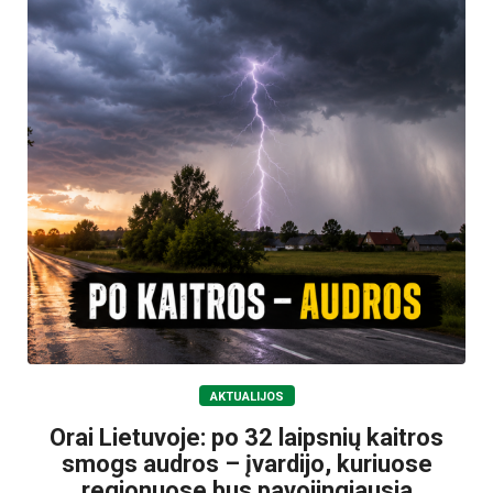
AKTUALIJOS
Orai Lietuvoje: po 32 laipsnių kaitros
smogs audros – įvardijo, kuriuose
regionuose bus pavojingiausia