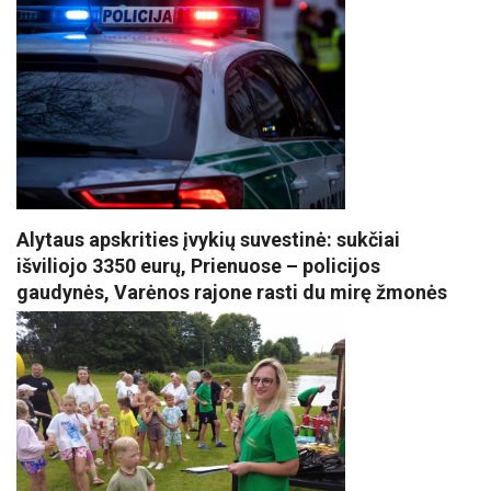
Alytaus apskrities įvykių suvestinė: sukčiai
išviliojo 3350 eurų, Prienuose – policijos
gaudynės, Varėnos rajone rasti du mirę žmonės