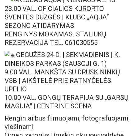
23.00 VAL. OFICIALIOS KURORTO
ŠVENTĖS DŪZGĖS | KLUBO „AQUA“
SEZONO ATIDARYMAS
RENGINYS MOKAMAS. STALIUKŲ
REZERVACIJA TEL. 061030555
GEGUŽĖS 24 D. | SEKMADIENIS | K.
DINEIKOS PARKAS (SAUSOJI G. 1)
9.00 VAL. MANKŠTA SU DRUSKININKŲ
VSB | AIKŠTELĖ PRIE RATNYČELĖS
UPELIO
10.00 VAL. GONGŲ TERAPIJA SU „GARSŲ
MAGIJA“ | CENTRINĖ SCENA
Renginiai bus filmuojami, fotografuojami,
viešinami
Organizatorius Druskininkų savivaldybė