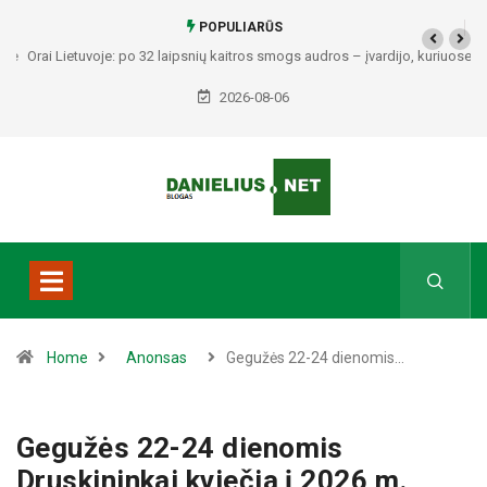
POPULIARŪS
Orai Lietuvoje: po 32 laipsnių kaitros smogs audros – įvardijo, kuriuose
regionuose bus pavojingiausia
2026-08-06
Home
Anonsas
Gegužės 22-24 dienomis…
Gegužės 22-24 dienomis
Druskininkai kviečia į 2026 m.