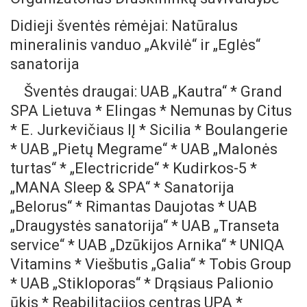
Didieji šventės rėmėjai: Natūralus
mineralinis vanduo „Akvilė“ ir „Eglės“
sanatorija
Šventės draugai: UAB „Kautra“ * Grand
SPA Lietuva * Elingas * Nemunas by Citus
* E. Jurkevičiaus IĮ * Sicilia * Boulangerie
* UAB „Pietų Megrame“ * UAB „Malonės
turtas“ * „Electricride“ * Kudirkos-5 *
„MANA Sleep & SPA“ * Sanatorija
„Belorus“ * Rimantas Daujotas * UAB
„Draugystės sanatorija“ * UAB „Transeta
service“ * UAB „Dzūkijos Arnika“ * UNIQA
Vitamins * Viešbutis „Galia“ * Tobis Group
* UAB „Stikloporas“ * Drąsiaus Palionio
ūkis * Reabilitacijos centras UPA *