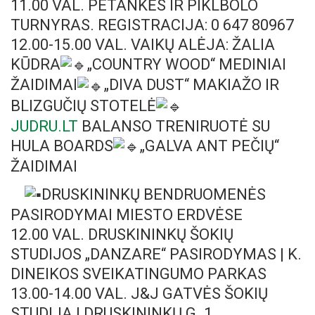
11.00 VAL. PETANKĖS IR PIKLBOLO
TURNYRAS. REGISTRACIJA: 0 647 80967
12.00-15.00 VAL. VAIKŲ ALĖJA: ŽALIA
KŪDRA
„COUNTRY WOOD“ MEDINIAI
ŽAIDIMAI
„DIVA DUST“ MAKIAŽO IR
BLIZGUČIŲ STOTELĖ
JUDRU.LT
BALANSO TRENIRUOTĖ SU
HULA BOARDS
„GALVA ANT PEČIŲ“
ŽAIDIMAI
DRUSKININKŲ BENDRUOMENĖS
PASIRODYMAI MIESTO ERDVĖSE
12.00 VAL. DRUSKININKŲ ŠOKIŲ
STUDIJOS „DANZARE“ PASIRODYMAS | K.
DINEIKOS SVEIKATINGUMO PARKAS
13.00-14.00 VAL. J&J GATVĖS ŠOKIŲ
STUDIJA | DRUSKININKŲ G. 1